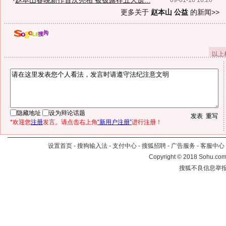
·
赵本山春晚新作首次亮相 被披露存五大遗...
09-01-16 16:26
更多关于
赵本山 公益
的新闻>>
以上
隐藏地址
设为辩论话题
*欢迎您
注册
发言。请点击右上角
“新用户注册”
进行注册！
设置首页
-
搜狗输入法
-
支付中心
-
搜狐招聘
-
广告服务
-
客服中心
Copyright
©
2018 Sohu.com 
搜狐不良信息举