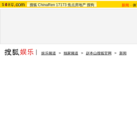
搜狐
ChinaRen
17173
焦点房地产
搜狗
新闻
-
体
娱乐频道
>
独家频道
>
赵本山搜狐官网
>
新闻