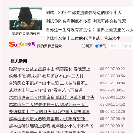
测试：2010年你要提防你身边的哪个小人
测试你的智商到底有多高 测完可能会被气死
看你这一生有没有富贵命？
世界上最变态的八
测测你灵魂的模样
全球排名第十二位的心理测试：荒岛求生
我的天职是搜索
网页
新闻
相关新闻
·
独家专访公益之星赵本山:慈善路长 春晚定上
09-09-07 09:22
·
侯佩岑"出师未捷" 欲拜师赵本山学二人转
09-08-27 00:54
·
台湾民众不识赵本山小沈阳 二人转节目不...
09-08-21 08:04
·
从赵本山的二人转"走红"看曲艺当下命运
09-07-24 09:51
·
赵本山改造二人转非议多 单田芳:改革不能过头
09-07-03 11:35
·
赵本山凭二人转去年挣一亿 揭秘经营三大...
09-06-11 14:52
·
专访赵本山:二人转能火 因为中国太需要喜剧
09-05-31 13:26
·
赵本山正式进入春晚筹备期 小沈阳有望独...
09-09-07 06:49
·
赵本山确认继续上春晚 虎年除夕小沈阳不单飞
09-09-02 09:01