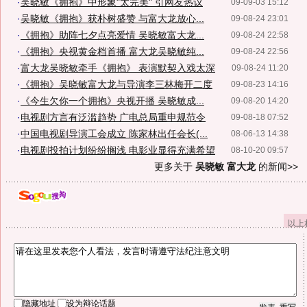
·
吴晓敏《拥抱》中形象"太完美" 引网友热议
09-09-03 15:12
·
吴晓敏《拥抱》获朴树盛赞 与富大龙放心...
09-08-24 23:01
·
《拥抱》助阵七夕点亮爱情 吴晓敏富大龙...
09-08-24 22:58
·
《拥抱》央视黄金档首播 富大龙吴晓敏纯...
09-08-24 22:56
·
富大龙吴晓敏牵手《拥抱》 表演默契入戏太深
09-08-24 11:20
·
《拥抱》吴晓敏富大龙与导演李三林梅开二度
09-08-23 14:16
·
《今生欠你一个拥抱》央视开播 吴晓敏成...
09-08-20 14:20
·
电视剧方言有泛滥趋势 广电总局重申规范令
09-08-18 07:52
·
中国电视剧导演工会成立 陈家林出任会长(...
08-06-13 14:38
·
电视剧投拍计划纷纷搁浅 电影业显得充满希望
08-10-20 09:57
更多关于
吴晓敏 富大龙
的新闻>>
以上
隐藏地址
设为辩论话题