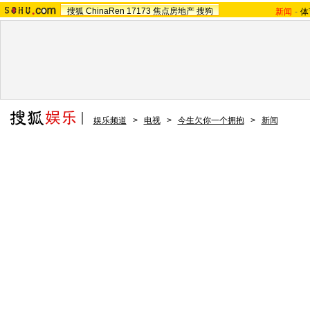
搜狐
ChinaRen
17173
焦点房地产
搜狗
新闻
-
体
娱乐频道
>
电视
>
今生欠你一个拥抱
>
新闻