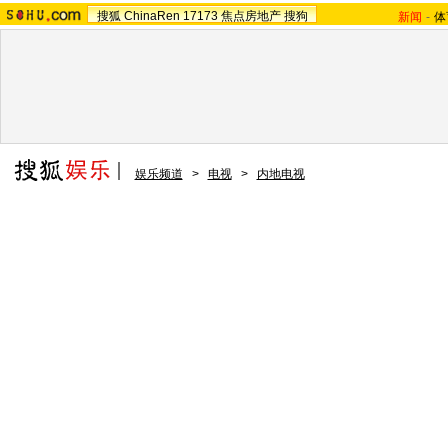
搜狐
ChinaRen
17173
焦点房地产
搜狗
新闻
-
体
娱乐频道
>
电视
>
内地电视