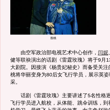
殷桃
由空军政治部电视艺术中心创作，
闫妮
健等联袂演出的话剧《雷霆玫瑰》将于9月1
大剧院。因接演《杨贵妃秘史》而备受关注
桃将华丽变身为80后女飞行学员，展示英姿
采。
话剧《雷霆玫瑰》主要讲述了5名性格迥
飞行学员进入航校，从体能、跳伞训练，到