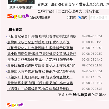
看你这一生有没有富贵命？
世界上最变态的八
测测你灵魂的模样
全球排名第十二位的心理测试：荒岛求生
我的天职是搜索
网页
新闻
相关新闻
·
《杨贵妃秘史》开拍 殷桃颠覆传统挑战清纯版
09-08-20 15:51
·
殷桃回应杨贵妃造型质疑:他们爱咋说咋说
09-08-10 01:28
·
《杨贵妃秘史》定妆照曝光 殷桃版贵妃亮相
09-08-07 10:59
·
尤小刚回应争议:殷桃乃唐朝邻家女孩版杨贵妃
09-08-06 09:52
·
瘦版杨贵妃气质唯美 军中之花殷桃华美转身
09-08-04 14:40
·
殷桃版杨贵妃遭网友质疑 贵妃太土咋倾城(图)
09-07-29 11:03
·
殷桃出人意料饰演杨贵妃 挑战"环肥"固有审美
09-07-29 08:51
·
《望族》十九日央视开播 胡玫盛赞殷桃充...
09-07-17 15:56
·
殷桃情系灾区 朗诵《我们是兄弟》感动全场
09-08-21 17:17
·
《遥远》二轮再续收视神话 李幼斌殷桃联...
09-08-20 15:38
更多关于
殷桃 杨贵妃
的新闻>>