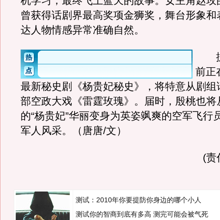
机学习，最终飞上蓝天的故事。女主角赵玫
曾获得话剧界最高奖项金狮奖，舞台形象和
达人物情感异常准确自然。
据
前正
最新秘史剧《杨贵妃秘史》，将特意从剧组
部空政大戏《雷霆玫瑰》。届时，殷桃也将
的“杨贵妃”华丽变身为英姿飒爽的空军飞行
军人风采。（唐唐/文）
(
测试：2010年你要提防你身边的哪个小人
测试你的智商到底有多高 测完可能会被气死