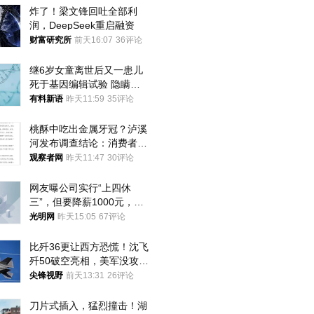
炸了！梁文锋回吐全部利
润，DeepSeek重启融资
财富研究所
前天16:07
36评论
继6岁女童离世后又一患儿
死于基因编辑试验 隐瞒一
年才对外披露
有料新语
昨天11:59
35评论
桃酥中吃出金属牙冠？泸溪
河发布调查结论：消费者已
澄清，所发视频情况不属实
观察者网
昨天11:47
30评论
网友曝公司实行“上四休
三”，但要降薪1000元，不
接受只能辞职
光明网
昨天15:05
67评论
比歼36更让西方恐慌！沈飞
歼50破空亮相，美军没攻克
的技术被拿下
尖锋视野
前天13:31
26评论
刀片式插入，猛烈撞击！湖