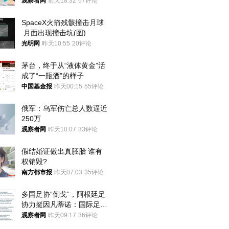
就别看
观察者网
前天18:32
67评论
SpaceX火箭残骸撞击月球
 月面出现撞击坑(图)
光明网
昨天10:55
20评论
茅台，终于从“液体黄金”活
成了“一瓶酒”的样子
中国基金报
昨天00:15
55评论
俄军：乌军伤亡总人数逼近
250万
观察者网
昨天10:07
33评论
假结婚证做出真胚胎 谁有
权销毁?
南方都市报
昨天07:03
35评论
多国足协“倒戈”，阿根廷足
协力挺因凡蒂诺：国际足联
今后应继续在其领导下前行
观察者网
昨天09:17
36评论