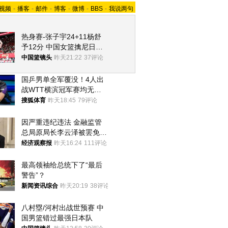
视频
-
播客
-
邮件
-
博客
-
微博
-
BBS
-
我说两句
热身赛-张子宇24+11杨舒
予12分 中国女篮擒尼日利
亚
中国篮镜头
昨天21:22
37评论
国乒男单全军覆没！4人出
战WTT横滨冠军赛均无缘
八强
搜狐体育
昨天18:45
79评论
因严重违纪违法 金融监管
总局原局长李云泽被罢免全
国人大代表
经济观察报
昨天16:24
111评论
最高领袖给总统下了“最后
警告”？
新闻资讯综合
昨天20:19
38评论
八村塁/河村出战世预赛 中
国男篮错过最强日本队