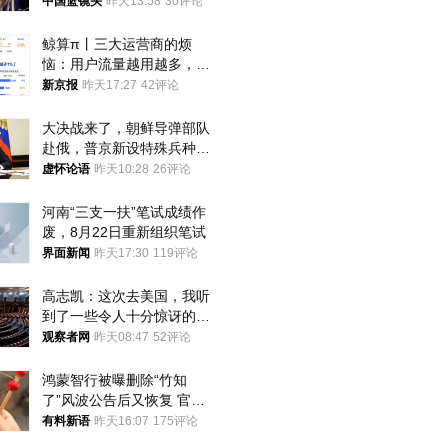
中国篮镜头
昨天13:58
30评论
鲸算π丨三大运营商的烦
恼：用户流量越用越多，收
入却越来越少
新京报
昨天17:27
42评论
大决战来了，朝鲜导弹部队
赴俄，普京新设特殊兵种，
76岁老将扛旗
虚怀论语
昨天10:28
26评论
河南“三支一扶”笔试成绩作
废，8月22日重新组织笔试
界面新闻
昨天17:30
119评论
高志凯：这次去美国，我听
到了一些令人十分惊讶的消
息
观察者网
昨天08:47
52评论
鸿蒙智行被曝删除“竹知
了”风波公告后又恢复 官媒
曾力挺：劝华为要大度的，
有料新语
昨天16:07
175评论
你们适不适合？