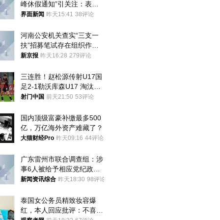
峰休假通知”引关注：表述
不够准确，待修改后印发
界面新闻
昨天15:41
38评论
河南公安机关查实“三支一
扶”招募笔试存在组织作弊
犯罪行为
新京报
昨天16:28
279评论
三连胜！赵松源传射U17国
足2-1勒沃库森U17 淘汰赛
将战河床
射门中国
前天21:50
53评论
国内顶级富豪补缴最多500
亿，万亿海外资产难藏了？
大猫财经Pro
昨天09:16
44评论
广东雷州市联合调查组：涉
事6人被给予相应党纪政务
处分和组织处理
新闻资讯综合
昨天18:30
98评论
泰国女公务员精致妆容爆
红，本人回应批评：不喜欢