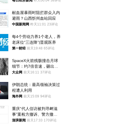
频全下架，已强化内容管理
每日经济新闻
昨天00:04
38评论
与审核
献血屋暴雨时阻拦群众入内
避雨？山西忻州血站回应
中国新闻网
昨天11:01
23评论
每4个劳动力养1个老人，养
老床位“三连降”|晋观医养
第一财经
前天19:48
65评论
SpaceX火箭残骸撞击月球
细节：约7倍音速，砸出直
径约30米撞击坑
大众网
前天16:11
37评论
伊朗总统：最高领袖决策过
程遭人利用
海外网
前天15:09
94评论
重庆“代人信访被判寻衅滋
事”案检方撤诉、警方撤
案，两被告人获国赔
澎湃新闻
前天17:33
170评论