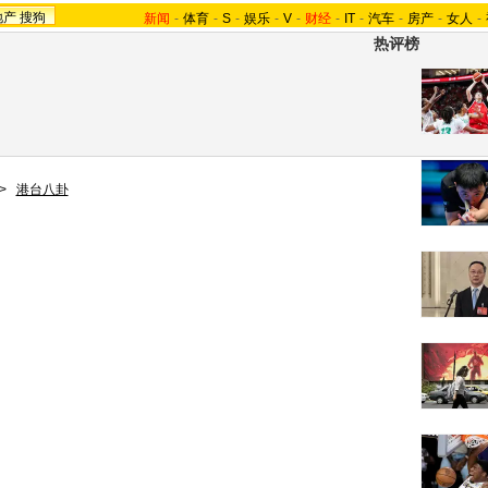
地产
搜狗
新闻
-
体育
-
S
-
娱乐
-
V
-
财经
-
IT
-
汽车
-
房产
-
女人
-
热评榜
>
港台八卦