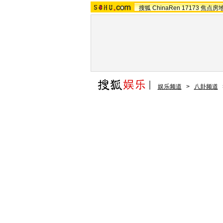
搜狐
ChinaRen
17173
焦点房
娱乐频道
>
八卦频道