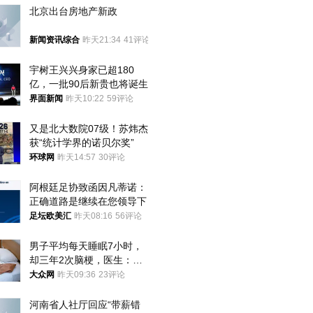
北京出台房地产新政
新闻资讯综合
昨天21:34
41评论
宇树王兴兴身家已超180
亿，一批90后新贵也将诞生
界面新闻
昨天10:22
59评论
又是北大数院07级！苏炜杰
获“统计学界的诺贝尔奖”
环球网
昨天14:57
30评论
阿根廷足协致函因凡蒂诺：
正确道路是继续在您领导下
足坛欧美汇
昨天08:16
56评论
男子平均每天睡眠7小时，
却三年2次脑梗，医生：这
样睡觉更伤身
大众网
昨天09:36
23评论
河南省人社厅回应“带薪错