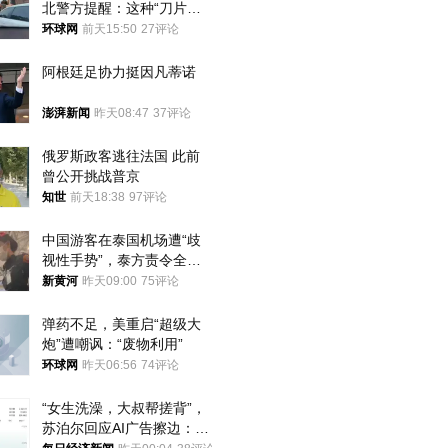
北警方提醒：这种“刀片超
车”，太危险了
环球网
前天15:50
27评论
阿根廷足协力挺因凡蒂诺
澎湃新闻
昨天08:47
37评论
俄罗斯政客逃往法国 此前
曾公开挑战普京
知世
前天18:38
97评论
中国游客在泰国机场遭“歧
视性手势”，泰方责令全面
调查，对责任人采取最严厉
新黄河
昨天09:00
75评论
处分
弹药不足，美重启“超级大
炮”遭嘲讽：“废物利用”
环球网
昨天06:56
74评论
“女生洗澡，大叔帮搓背”，
苏泊尔回应AI广告擦边：视