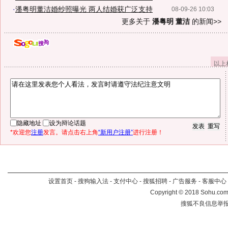
·
潘粤明董洁婚纱照曝光 两人结婚获广泛支持
08-09-26 10:03
更多关于
潘粤明 董洁
的新闻>>
以上
隐藏地址
设为辩论话题
*欢迎您
注册
发言。请点击右上角
“新用户注册”
进行注册！
设置首页
-
搜狗输入法
-
支付中心
-
搜狐招聘
-
广告服务
-
客服中心
Copyright
©
2018 Sohu.com 
搜狐不良信息举