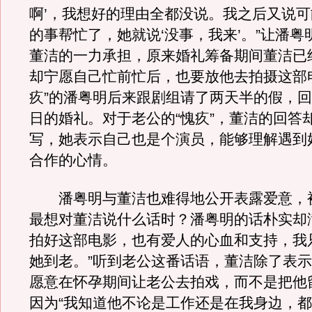
啊’，我想好的理由全都没说。我之后又说
的事帮忙了，她就说‘没事，我来’。”让潘粤
董洁的一力承担，原来婚礼筹备期间董洁已
却宁愿自己忙前忙后，也要放他去拍摄这部
疚”的潘粤明后来跟剧组请了两天半的假，回
日的婚礼。对于老公的“愧疚”，董洁的回答
写，她表示自己也是个演员，能够理解遇到
合作的心情。
潘粤明与董洁也难得地公开表露爱意，
最想对董洁说什么话时？潘粤明的话朴实却
拍好这部电影，也有爱人的心血和支持，我
她到老。”听到老公这番话语，董洁除了表
愿意在怀孕期间让老公去拍戏，而不是把他
因为“我知道他不论是工作还是在我身边，