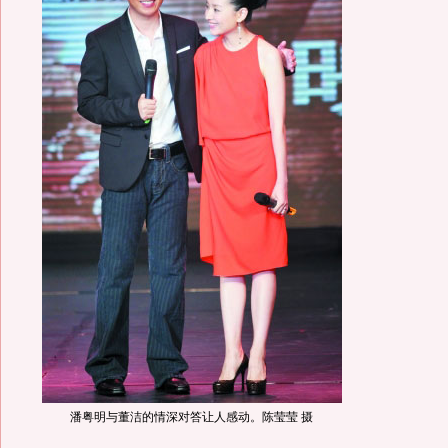
潘粤明与董洁的情深对答让人感动。陈莹莹 摄