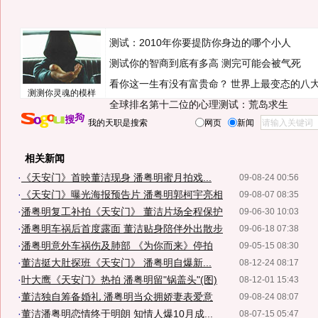
测试：2010年你要提防你身边的哪个小人
测试你的智商到底有多高 测完可能会被气死
看你这一生有没有富贵命？
世界上最变态的八
测测你灵魂的模样
全球排名第十二位的心理测试：荒岛求生
我的天职是搜索
网页
新闻
相关新闻
·
《天安门》首映董洁现身 潘粤明蜜月拍戏...
09-08-24 00:56
·
《天安门》曝光海报预告片 潘粤明郭柯宇亮相
09-08-07 08:35
·
潘粤明复工补拍《天安门》 董洁片场全程保护
09-06-30 10:03
·
潘粤明车祸后首度露面 董洁贴身陪伴外出散步
09-06-18 07:38
·
潘粤明意外车祸伤及肺部 《为你而来》停拍
09-05-15 08:30
·
董洁挺大肚探班《天安门》 潘粤明自爆新...
08-12-24 08:17
·
叶大鹰《天安门》热拍 潘粤明留"锅盖头"(图)
08-12-01 15:43
·
董洁独自筹备婚礼 潘粤明当众拥娇妻表爱意
09-08-24 08:07
·
董洁潘粤明恋情终于明朗 知情人爆10月成...
08-07-15 05:47