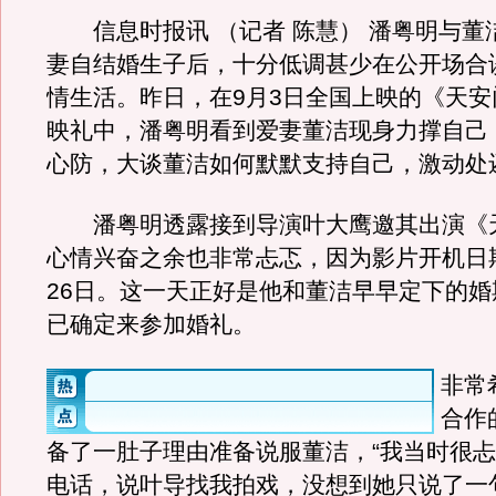
信息时报讯 （记者 陈慧） 潘粤明与董
妻自结婚生子后，十分低调甚少在公开场合
情生活。昨日，在9月3日全国上映的《天安
映礼中，潘粤明看到爱妻董洁现身力撑自己
心防，大谈董洁如何默默支持自己，激动处
潘粤明透露接到导演叶大鹰邀其出演《
心情兴奋之余也非常忐忑，因为影片开机日期2
26日。这一天正好是他和董洁早早定下的婚
已确定来参加婚礼。
非常
合作
备了一肚子理由准备说服董洁，“我当时很
电话，说叶导找我拍戏，没想到她只说了一