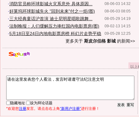
·
消防官员称环球影城火灾系意外 具体原因...
08-06-03 14:32
·
好莱坞环球影城失火 "回到未来"付之一炬(图)
08-06-03 08:05
·
三大经典童话沪首演 迪士尼明星唱歌跳舞...
08-05-29 14:19
·
法制晚报：人们缓解压力捧红国内电影票房(图)
09-02-13 14:15
·
5月18日至24日内地电影票房榜 科幻片走势平稳
09-05-28 12:25
更多关于
斯皮尔伯格 影城
的新闻>>
以上
隐藏地址
设为辩论话题
*欢迎您
注册
发言。请点击右上角
“新用户注册”
进行注册！