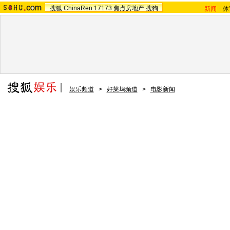
搜狐
ChinaRen
17173
焦点房地产
搜狗
新闻
-
体
娱乐频道
>
好莱坞频道
>
电影新闻