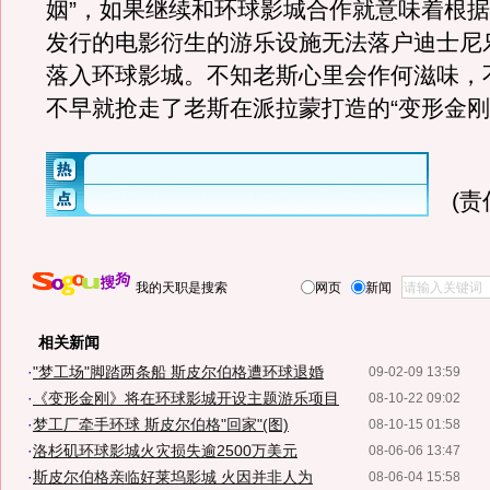
姻”，如果继续和环球影城合作就意味着根
发行的电影衍生的游乐设施无法落户迪士尼
落入环球影城。不知老斯心里会作何滋味，
不早就抢走了老斯在派拉蒙打造的“变形金刚
(
我的天职是搜索
网页
新闻
相关新闻
·
"梦工场"脚踏两条船 斯皮尔伯格遭环球退婚
09-02-09 13:59
·
《变形金刚》将在环球影城开设主题游乐项目
08-10-22 09:02
·
梦工厂牵手环球 斯皮尔伯格"回家"(图)
08-10-15 01:58
·
洛杉矶环球影城火灾损失逾2500万美元
08-06-06 13:47
·
斯皮尔伯格亲临好莱坞影城 火因并非人为
08-06-04 15:58