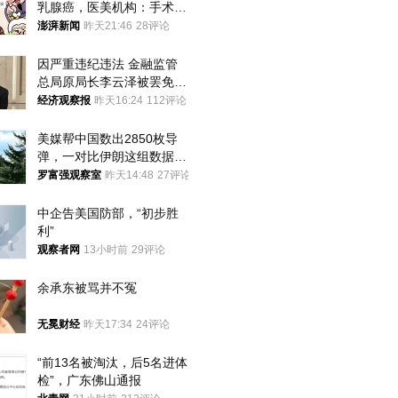
乳腺癌，医美机构：手术不
可能引发癌症，建议走司法
澎湃新闻
昨天21:46
28评论
途径
因严重违纪违法 金融监管
总局原局长李云泽被罢免全
国人大代表
经济观察报
昨天16:24
112评论
美媒帮中国数出2850枚导
弹，一对比伊朗这组数据，
发现出大事了
罗富强观察室
昨天14:48
27评论
中企告美国防部，“初步胜
利”
观察者网
13小时前
29评论
余承东被骂并不冤
无冕财经
昨天17:34
24评论
“前13名被淘汰，后5名进体
检”，广东佛山通报