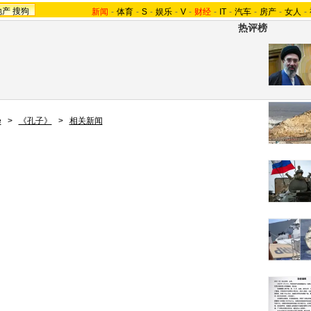
地产
搜狗
新闻
-
体育
-
S
-
娱乐
-
V
-
财经
-
IT
-
汽车
-
房产
-
女人
-
热评榜
e
>
《孔子》
>
相关新闻