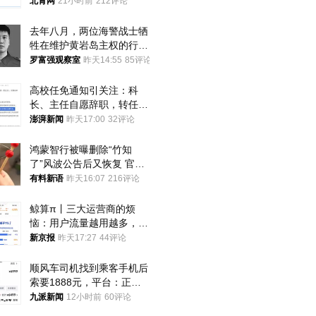
北青网
21小时前
212评论
去年八月，两位海警战士牺
牲在维护黄岩岛主权的行动
中
罗富强观察室
昨天14:55
85评论
高校任免通知引关注：科
长、主任自愿辞职，转任思
政辅导员
澎湃新闻
昨天17:00
32评论
鸿蒙智行被曝删除“竹知
了”风波公告后又恢复 官媒
曾力挺：劝华为要大度的，
有料新语
昨天16:07
216评论
你们适不适合？
鲸算π丨三大运营商的烦
恼：用户流量越用越多，收
入却越来越少
新京报
昨天17:27
44评论
顺风车司机找到乘客手机后
索要1888元，平台：正和
司机沟通协商
九派新闻
12小时前
60评论