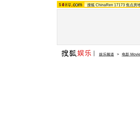
搜狐
ChinaRen
17173
焦点房
娱乐频道
>
电影 Movi