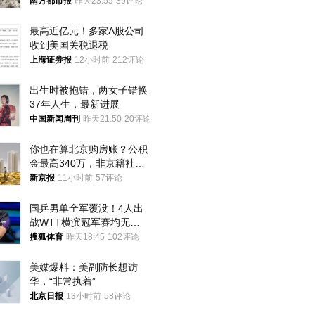
大！深圳官方：注意这件事
南方都市报
昨天23:55
39评论
最高近亿元！多家A股公司
收到美国关税退税
上海证券报
12小时前
212评论
出生时被抱错，两女子错换
37年人生，最新进展
中国新闻周刊
昨天21:50
20评论
你也在算北京购房账？公积
金最高340万，非京籍社保
1年
新京报
11小时前
57评论
国乒男单全军覆没！4人出
战WTT横滨冠军赛均无缘
八强
搜狐体育
昨天18:45
102评论
美媒爆料：美副防长想访
华，“非常执着”
北京日报
13小时前
58评论