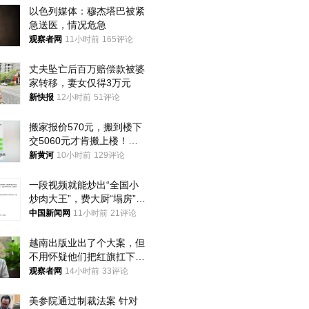
以色列媒体：穆杰塔巴被紧
急送医，情况危急
观察者网
11小时前
165评论
丈夫坠亡后百万赔偿款被婆
家转移，妻女仅得3万元
新快报
12小时前
51评论
搬家报价570元，搬到楼下
交5060元才肯搬上楼！女
子傻眼了……
新黄河
10小时前
129评论
一段视频就能炒出“全国小
炒肉大王”，费大厨“塌房”了
吗？
中国新闻网
11小时前
21评论
越南出版业出了个大案，但
不用怀疑他们把红旗扛下去
的决心
观察者网
14小时前
33评论
美参院通过制裁法案 针对