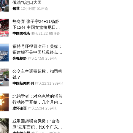
俄油气进口大国
知世
12小时前
51评论
热身赛-张子宇24+11杨舒
予12分 中国女篮擒尼日利
亚
中国篮镜头
昨天21:22
68评论
福特号吓得冒冷汗！美媒：
福建舰不是中国航母终点，
而是新起点！
尖锋视野
昨天17:59
25评论
公交车空调费超标，扣司机
钱？
中国新闻周刊
昨天22:31
98评论
北约学者：对乌克兰的斩首
行动终于开始，几个月内乌
将投降
虚怀论语
昨天15:34
25评论
或重回超强台风级！“白海
豚”云系面积，比6个广东还