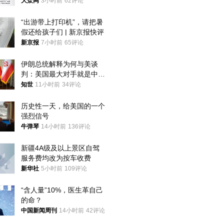
获
大众网
3小时前
62评论
“出游带上打印机”，请把暑
假还给孩子们 | 新京报快评
新京报
7小时前
65评论
伊朗总统解释为何与美谈
判：美国最大对手就是中
国，但他们也在对话
知世
11小时前
34评论
历史性一天，给美国的一个
强烈信号
牛弹琴
14小时前
136评论
新疆4A级及以上景区自驾
服务费均改为按车收费
新华社
5小时前
109评论
“含人量”10%，医生革自己
的命？
中国新闻周刊
14小时前
42评论