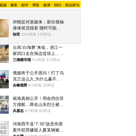
视频
-
播客
-
邮件
-
博客
-
微博
-
BBS
-
我说两句
伊朗反对派媒体：新任领袖
身体状况很差 随时可能离
世
知世
10小时前
119评论
台风“白海豚”来临，浙江一
家四口走在海边堤坝上，其
中9岁男孩被巨浪卷入海
三湘都市报
5小时前
123评论
中，搜救仍在进行
俄媒终于公开质问！打了乌
克兰这么久,为什么赢不了?
答案令人沉默
尖锋视野
8小时前
22评论
南海真相公开！用命挡住菲
方撞船，两名山东烈士被授
武警最高荣誉
兵器志
8小时前
62评论
河南西平县“7·30”故意伤害
案件犯罪嫌疑人夏某钢被抓