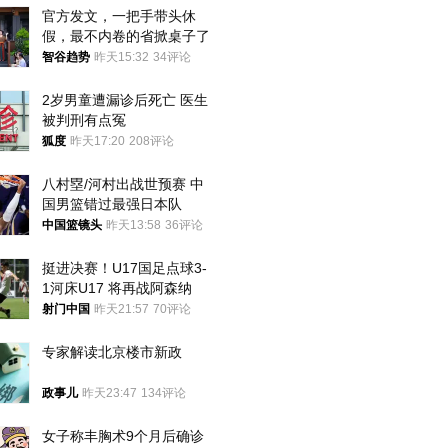
官方发文，一把手带头休
假，最不内卷的省掀桌子了
智谷趋势
昨天15:32
34评论
2岁男童遭漏诊后死亡 医生
被判刑有点冤
狐度
昨天17:20
208评论
八村塁/河村出战世预赛 中
国男篮错过最强日本队
中国篮镜头
昨天13:58
36评论
挺进决赛！U17国足点球3-
1河床U17 将再战阿森纳
射门中国
昨天21:57
70评论
专家解读北京楼市新政
政事儿
昨天23:47
134评论
女子称丰胸术9个月后确诊