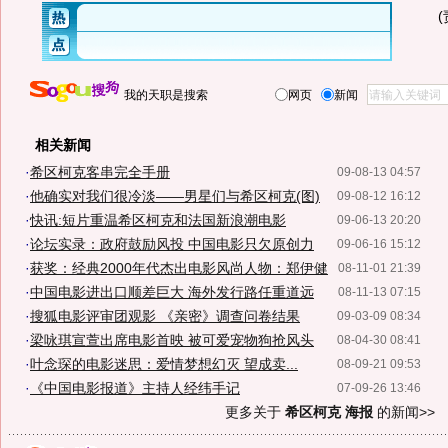
我的天职是搜索
网页
新闻
相关新闻
·
希区柯克客串完全手册
09-08-13 04:57
·
他确实对我们很冷淡——男星们与希区柯克(图)
09-08-12 16:12
·
快讯:短片重温希区柯克和法国新浪潮电影
09-06-13 20:20
·
论坛实录：政府鼓励风投 中国电影只欠原创力
09-06-16 15:12
·
获奖：经典2000年代杰出电影风尚人物：郑伊健
08-11-01 21:39
·
中国电影进出口顺差巨大 海外发行路任重道远
08-11-13 07:15
·
搜狐电影评审团观影 《亲密》调查问卷结果
09-03-09 08:34
·
梁咏琪宣萱出席电影首映 被可爱宠物狗抢风头
08-04-30 08:41
·
叶念琛的电影迷思：爱情梦想幻灭 望成卖...
08-09-21 09:53
·
《中国电影报道》主持人经纬手记
07-09-26 13:46
更多关于
希区柯克 海报
的新闻>>