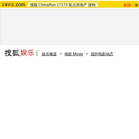
搜狐
ChinaRen
17173
焦点房地产
搜狗
新闻
-
体
娱乐频道
>
电影 Movie
>
国外电影动态