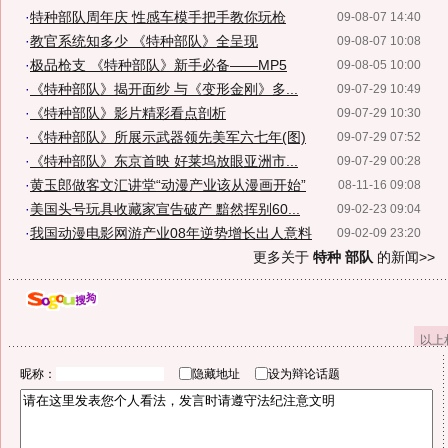
·
特种部队周年庆 性感车模手把手教你玩枪
09-08-07 14:40
·
教官系统知多少 《特种部队》全呈现
09-08-07 10:08
·
极品枪支 《特种部队》新手必备——MP5
09-08-05 10:00
·
《特种部队》揭开面纱 与《变形金刚》多...
09-07-29 10:49
·
《特种部队》影片精彩看点剖析
09-07-29 10:30
·
《特种部队》所展示武器领先美军六七年(图)
09-07-29 07:52
·
《特种部队》东京首映 好莱坞放眼亚洲市...
09-07-29 00:28
·
黄玉郎做客文汇讲堂“动漫产业该从漫画开始”
08-11-16 09:08
·
美国头号玩具收藏家宣告破产 黯然挥别60...
09-02-23 09:04
·
我国动漫电影网游产业08年逆势增长出人意料
09-02-09 23:20
更多关于
特种 部队
的新闻>>
以上
昵称：
隐藏地址
设为辩论话题