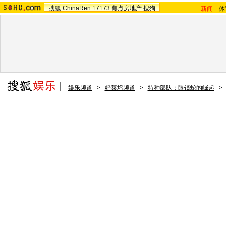
搜狐
ChinaRen
17173
焦点房地产
搜狗
新闻
-
体
娱乐频道
>
好莱坞频道
>
特种部队：眼镜蛇的崛起
>