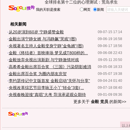
全球排名第十二位的心理测试：荒岛求生
我的天职是搜索
网页
新闻
相关新闻
·
从20岁演到60岁 宁静盛赞金毅
09-07-15 17:14
·
金毅出演宁静女婿 与冯静飙"哭戏"(图)
09-06-19 16:58
·
央视著名主持人金毅变身宁静"金龟婿"(图)
09-06-17 18:56
·
金毅《终结者》首映捧场 梦见成T800样的...
09-06-08 22:43
·
金毅放弃央视出演新剧 与宁静激情对戏
09-05-11 20:50
·
高希希金毅出席百合奖 《三国》污染阴影难消
09-05-08 18:33
·
金毅出席百合奖 为圈内朋友庆贺
09-05-07 19:38
·
李约瑟传记中文版首发 金毅启动"关怀与分享"
09-04-24 01:40
·
央视改革综艺节目李咏王小丫“转会”3套(...
09-07-18 08:40
·
央视春晚迎接“真唱”大考 导演承诺观众期待
09-01-09 09:36
更多关于
金毅 党员
的新闻>>
以上