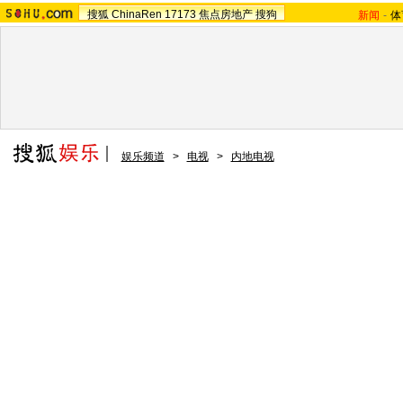
搜狐
ChinaRen
17173
焦点房地产
搜狗
新闻
-
体
娱乐频道
>
电视
>
内地电视