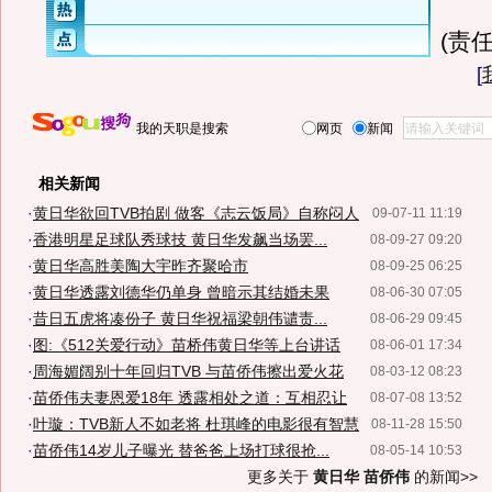
(责任
[
我的天职是搜索
网页
新闻
相关新闻
·
黄日华欲回TVB拍剧 做客《志云饭局》自称闷人
09-07-11 11:19
·
香港明星足球队秀球技 黄日华发飙当场罢...
08-09-27 09:20
·
黄日华高胜美陶大宇昨齐聚哈市
08-09-25 06:25
·
黄日华透露刘德华仍单身 曾暗示其结婚未果
08-06-30 07:05
·
昔日五虎将凑份子 黄日华祝福梁朝伟谴责...
08-06-29 09:45
·
图:《512关爱行动》苗桥伟黄日华等上台讲话
08-06-01 17:34
·
周海媚阔别十年回归TVB 与苗侨伟擦出爱火花
08-03-12 08:23
·
苗侨伟夫妻恩爱18年 透露相处之道：互相忍让
08-07-08 13:52
·
叶璇：TVB新人不如老将 杜琪峰的电影很有智慧
08-11-28 15:50
·
苗侨伟14岁儿子曝光 替爸爸上场打球很抢...
08-05-14 10:53
更多关于
黄日华 苗侨伟
的新闻>>