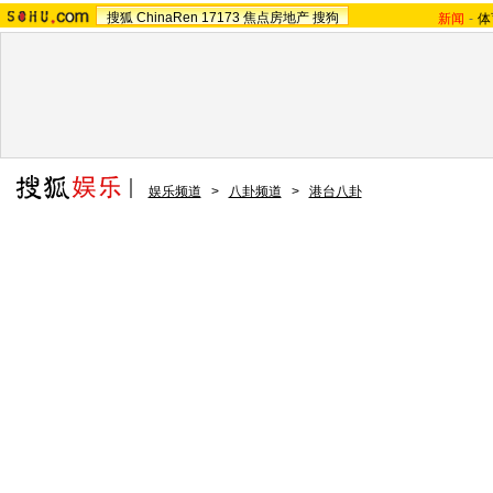
搜狐
ChinaRen
17173
焦点房地产
搜狗
新闻
-
体
娱乐频道
>
八卦频道
>
港台八卦