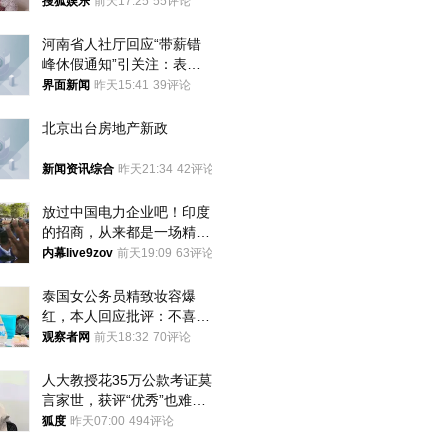
搜狐娱乐
前天17:25
55评论
河南省人社厅回应“带薪错
峰休假通知”引关注：表述
不够准确，待修改后印发
界面新闻
昨天15:41
39评论
北京出台房地产新政
新闻资讯综合
昨天21:34
42评论
放过中国电力企业吧！印度
的招商，从来都是一场精准
收割
内幕live9zov
前天19:09
63评论
泰国女公务员精致妆容爆
红，本人回应批评：不喜欢
就别看
观察者网
前天18:32
70评论
人大教授花35万公款考证莫
言家世，获评“优秀”也难服
众
狐度
昨天07:00
494评论