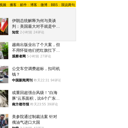
视频
-
播客
-
邮件
-
博客
-
微博
-
BBS
-
我说两句
伊朗总统解释为何与美谈
判：美国最大对手就是中
国，但他们也在对话
知世
2小时前
24评论
越南出版业出了个大案，但
不用怀疑他们把红旗扛下去
的决心
观察者网
5小时前
27评论
公交车空调费超标，扣司机
钱？
中国新闻周刊
昨天22:31
94评论
或重回超强台风级！“白海
豚”云系面积，比6个广东还
大！深圳官方：注意这件事
南方都市报
昨天23:55
39评论
美参院通过制裁法案 针对
俄油气进口大国