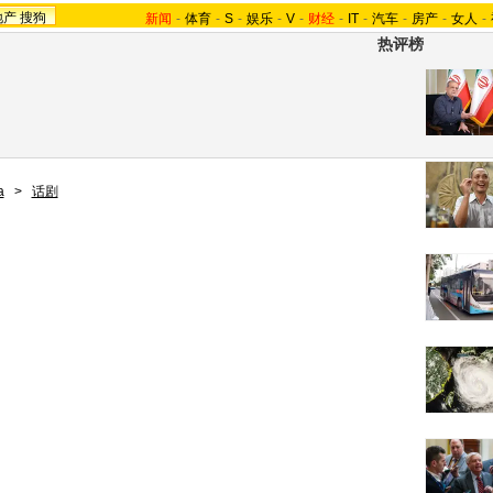
地产
搜狗
新闻
-
体育
-
S
-
娱乐
-
V
-
财经
-
IT
-
汽车
-
房产
-
女人
-
热评榜
a
>
话剧