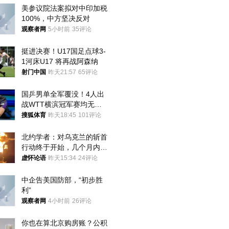
美参议院法案拟对中印加税
100%，中方坚决反对
观察者网
5小时前
35评论
挺进决赛！U17国足点球3-
1河床U17 将再战阿森纳
射门中国
昨天21:57
65评论
国乒男单全军覆没！4人出
战WTT横滨冠军赛均无缘
八强
搜狐体育
昨天18:45
101评论
北约学者：对乌克兰的斩首
行动终于开始，几个月内乌
将投降
虚怀论语
昨天15:34
24评论
中企告美国防部，“初步胜
利”
观察者网
4小时前
26评论
你也在算北京购房账？公积