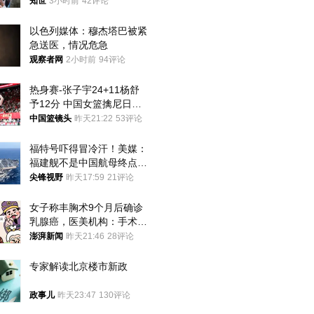
知世
3小时前
42评论
以色列媒体：穆杰塔巴被紧
急送医，情况危急
观察者网
2小时前
94评论
热身赛-张子宇24+11杨舒
予12分 中国女篮擒尼日利
亚
中国篮镜头
昨天21:22
53评论
福特号吓得冒冷汗！美媒：
福建舰不是中国航母终点，
而是新起点！
尖锋视野
昨天17:59
21评论
女子称丰胸术9个月后确诊
乳腺癌，医美机构：手术不
可能引发癌症，建议走司法
澎湃新闻
昨天21:46
28评论
途径
专家解读北京楼市新政
政事儿
昨天23:47
130评论