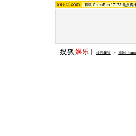
搜狐
ChinaRen
17173
焦点房
娱乐频道
>
戏剧 dram