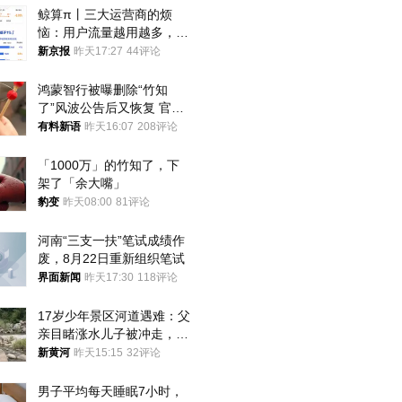
鲸算π丨三大运营商的烦
恼：用户流量越用越多，收
入却越来越少
新京报
昨天17:27
44评论
鸿蒙智行被曝删除“竹知
了”风波公告后又恢复 官媒
曾力挺：劝华为要大度的，
有料新语
昨天16:07
208评论
你们适不适合？
「1000万」的竹知了，下
架了「余大嘴」
豹变
昨天08:00
81评论
河南“三支一扶”笔试成绩作
废，8月22日重新组织笔试
界面新闻
昨天17:30
118评论
17岁少年景区河道遇难：父
亲目睹涨水儿子被冲走，当
地排除上游泄洪，家属盼厘
新黄河
昨天15:15
32评论
清责任
男子平均每天睡眠7小时，