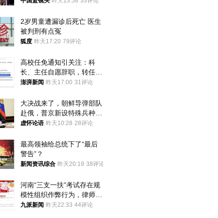
中国篮镜头
昨天13:58
33评论
2岁男童遭漏诊后死亡 医生
被判刑有点冤
狐度
昨天17:20
79评论
高校任免通知引关注：科
长、主任自愿辞职，转任思
政辅导员
澎湃新闻
昨天17:00
31评论
大决战来了，朝鲜导弹部队
赴俄，普京新设特殊兵种，
76岁老将扛旗
虚怀论语
昨天10:28
28评论
最高领袖给总统下了“最后
警告”？
新闻资讯综合
昨天20:19
38评论
河南“三支一扶”考试存在规
模性组织作弊行为，律师：
涉嫌非法获取国家秘密罪等
九派新闻
昨天22:33
44评论
罪名