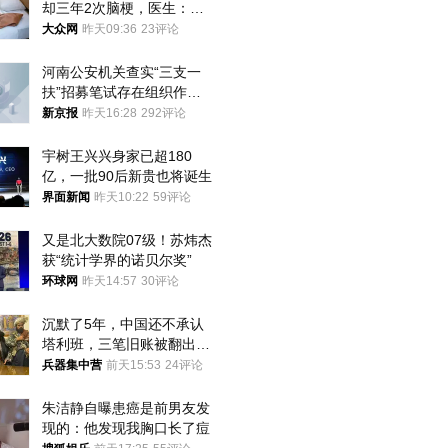
却三年2次脑梗，医生：这
样睡觉更伤身
大众网
昨天09:36
23评论
河南公安机关查实“三支一
扶”招募笔试存在组织作弊
犯罪行为
新京报
昨天16:28
292评论
宇树王兴兴身家已超180
亿，一批90后新贵也将诞生
界面新闻
昨天10:22
59评论
又是北大数院07级！苏炜杰
获“统计学界的诺贝尔奖”
环球网
昨天14:57
30评论
沉默了5年，中国还不承认
塔利班，三笔旧账被翻出，
最大风险出现
兵器集中营
前天15:53
24评论
朱洁静自曝患癌是前男友发
现的：他发现我胸口长了痘