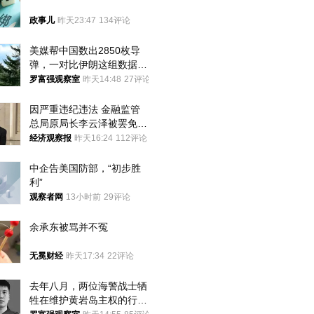
政事儿
昨天23:47
134评论
美媒帮中国数出2850枚导
弹，一对比伊朗这组数据，
发现出大事了
罗富强观察室
昨天14:48
27评论
因严重违纪违法 金融监管
总局原局长李云泽被罢免全
国人大代表
经济观察报
昨天16:24
112评论
中企告美国防部，“初步胜
利”
观察者网
13小时前
29评论
余承东被骂并不冤
无冕财经
昨天17:34
22评论
去年八月，两位海警战士牺
牲在维护黄岩岛主权的行动