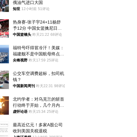
俄油气进口大国
知世
12小时前
51评论
热身赛-张子宇24+11杨舒
予12分 中国女篮擒尼日利
亚
中国篮镜头
昨天21:22
68评论
福特号吓得冒冷汗！美媒：
福建舰不是中国航母终点，
而是新起点！
尖锋视野
昨天17:59
25评论
公交车空调费超标，扣司机
钱？
中国新闻周刊
昨天22:31
98评论
北约学者：对乌克兰的斩首
行动终于开始，几个月内乌
将投降
虚怀论语
昨天15:34
25评论
最高近亿元！多家A股公司
收到美国关税退税