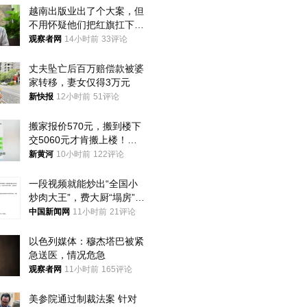
越南出版业出了个大案，但
不用怀疑他们把红旗扛下去
的决心
观察者网
14小时前
33评论
丈夫坠亡后百万赔偿款被婆
家转移，妻女仅得3万元
新快报
12小时前
51评论
搬家报价570元，搬到楼下
交5060元才肯搬上楼！女
子傻眼了……
新黄河
10小时前
122评论
一段视频就能炒出“全国小
炒肉大王”，费大厨“塌房”了
吗？
中国新闻网
11小时前
21评论
以色列媒体：穆杰塔巴被紧
急送医，情况危急
观察者网
11小时前
165评论
美参院通过制裁法案 针对