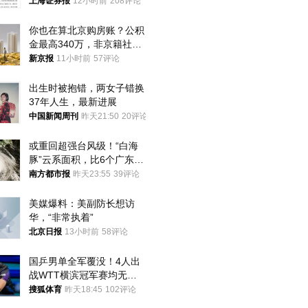
上海证券报
12小时前
208评论
你也在算北京购房账？公积
金最高340万，非京籍社保
1年
新京报
11小时前
57评论
出生时被抱错，两女子错换
37年人生，最新进展
中国新闻周刊
昨天21:50
20评论
或重回超强台风级！“白海
豚”云系面积，比6个广东还
大！深圳官方：注意这件事
南方都市报
昨天23:55
39评论
美媒爆料：美副防长想访
华，“非常执着”
北京日报
13小时前
58评论
国乒男单全军覆没！4人出
战WTT横滨冠军赛均无缘
八强
搜狐体育
昨天18:45
102评论