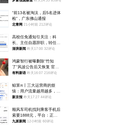
中
罗富强观察室
昨天14:55
85评论
“前13名被淘汰，后5名进体
检”，广东佛山通报
北青网
21小时前
212评论
高校任免通知引关注：科
长、主任自愿辞职，转任思
政辅导员
澎湃新闻
昨天17:00
32评论
鸿蒙智行被曝删除“竹知
了”风波公告后又恢复 官媒
曾力挺：劝华为要大度的，
有料新语
昨天16:07
216评论
你们适不适合？
鲸算π丨三大运营商的烦
恼：用户流量越用越多，收
入却越来越少
新京报
昨天17:27
44评论
顺风车司机找到乘客手机后
索要1888元，平台：正和
司机沟通协商
九派新闻
12小时前
60评论