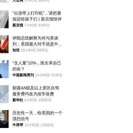
获
大众网
3小时前
59评论
“出游带上打印机”，请把暑
假还给孩子们 | 新京报快评
新京报
7小时前
64评论
伊朗总统解释为何与美谈
判：美国最大对手就是中
国，但他们也在对话
知世
10小时前
34评论
“含人量”10%，医生革自己
的命？
中国新闻周刊
14小时前
42评论
新疆4A级及以上景区自驾
服务费均改为按车收费
新华社
4小时前
108评论
历史性一天，给美国的一个
强烈信号
牛弹琴
13小时前
136评论