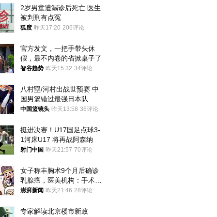
2岁男童遭漏诊后死亡 医生
被判刑有点冤
狐度
昨天17:20
206评论
官方发文，一把手带头休
假，最不内卷的省掀桌子了
智谷趋势
昨天15:32
34评论
八村塁/河村出战世预赛 中
国男篮错过最强日本队
中国篮镜头
昨天13:58
36评论
挺进决赛！U17国足点球3-
1河床U17 将再战阿森纳
射门中国
昨天21:57
70评论
女子称丰胸术9个月后确诊
乳腺癌，医美机构：手术不
可能引发癌症，建议走司法
澎湃新闻
昨天21:46
28评论
途径
专家解读北京楼市新政