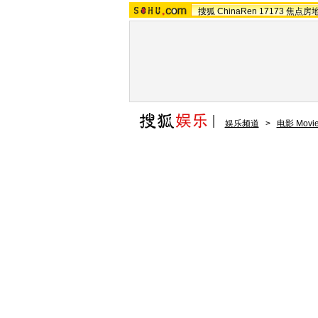
搜狐
ChinaRen
17173
焦点房
娱乐频道
>
电影 Movi