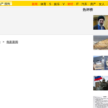
地产
搜狗
新闻
-
体育
-
S
-
娱乐
-
V
-
财经
-
IT
-
汽车
-
房产
-
女人
-
热评榜
e
>
电影新闻