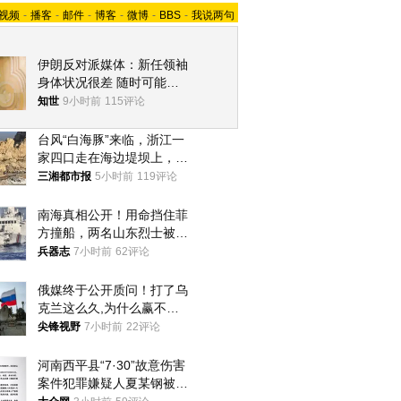
视频
-
播客
-
邮件
-
博客
-
微博
-
BBS
-
我说两句
伊朗反对派媒体：新任领袖
身体状况很差 随时可能离
世
知世
9小时前
115评论
台风“白海豚”来临，浙江一
家四口走在海边堤坝上，其
中9岁男孩被巨浪卷入海
三湘都市报
5小时前
119评论
中，搜救仍在进行
南海真相公开！用命挡住菲
方撞船，两名山东烈士被授
武警最高荣誉
兵器志
7小时前
62评论
俄媒终于公开质问！打了乌
克兰这么久,为什么赢不了?
答案令人沉默
尖锋视野
7小时前
22评论
河南西平县“7·30”故意伤害
案件犯罪嫌疑人夏某钢被抓