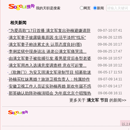
我的天职是搜索
网页
新闻
相关新闻
·
"为爱高歌"17日首播 满文军复出孙楠避嫌请辞
09-07-10 07:41
·
满文军妻子披露吸毒原因 生活平淡想"找乐"
09-06-26 12:05
·
满文军妻子称连累丈夫 认罪态度良好(图)
09-06-26 10:17
·
李俐监狱中现身说法 谈老公满文军痛哭流...
09-06-25 17:47
·
由满文军妻子被批捕引发:看男星背后各型老婆
09-06-18 10:57
·
满文军周杰入选满意度调查榜 意在可起警...
09-06-18 10:12
·
《歌舞门》为安又琪满文军录制节目 招募歌迷
06-05-17 11:53
·
孙楠买红妹离婚？旅游卫视负责人：纯属炒作
09-07-09 14:11
·
安徽卫视工作人员证实孙楠再婚 新欢年届不惑
09-07-09 14:17
·
那英确认助阵孙楠演唱会 为年底北京个唱预热
09-06-08 16:11
更多关于
满文军 节目
的新闻>>
以上