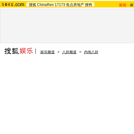
搜狐
ChinaRen
17173
焦点房地产
搜狗
新闻
-
体
娱乐频道
>
八卦频道
>
内地八卦