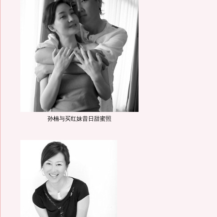
孙楠与买红妹昔日甜蜜照