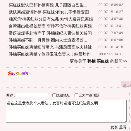
·
买红妹默认已和孙楠离婚 儿子跟随自己生...
09-07-16 09:02
·
默认离婚避谈孙楠 买红妹:有女儿不惧婚变图
09-07-15 16:27
·
独家:孙楠买红妹分居有先兆 知情人透露已离婚
09-07-14 07:40
·
台湾播出收视创新高 李静不信孙楠买红妹离婚
09-07-10 13:41
·
潘蔚被爆将赴港产子 孙楠经纪人否认相关传闻
09-07-17 07:49
·
孙楠离婚不到一月再婚 圈内人士透露潘蔚...
09-07-16 07:08
·
孙楠买红妹离婚细节曝光 与潘蔚因高尔夫结缘
09-07-16 14:18
·
孙楠买红妹离婚？旅游卫视负责人：纯属炒作
09-07-09 14:11
更多关于
孙楠 买红妹
的新闻>>
以上
昵称：
隐藏地址
设为辩论话题