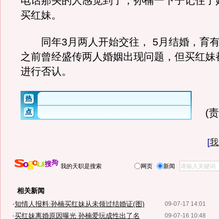
电话那头的人感觉到了，孙楠一下子记住了
买红妹。
同年3月两人开始交往， 5月结婚，育有
之前曾经盛传两人婚姻出现问题，但买红妹
进行否认。
(
[
我
我的天职是搜索
网页
新闻
相关新闻
·
知情人报料:孙楠买红妹从未领过结婚证(图)
09-07-17 14:01
·
买红妹离婚原因曝光 孙楠爱玩成性出了名
09-07-16 10:48