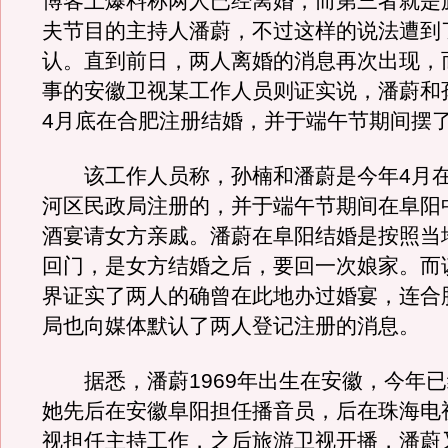
博客上爆料称两人已经离婚，而第三者就是
夫节目的主持人潘蔚，不过这样的说法遭到
认。直到前日，两人离婚的消息再次出现，
事的安徽卫视某工作人员则证实说，潘蔚和
4月底在合肥注册结婚，并于端午节期间摆
该工作人员称，孙楠和潘蔚是今年4月在
河区民政局注册的，并于端午节期间在阜阳
酒宴请女方亲戚。潘蔚在阜阳结婚是按照当
回门，是女方结婚之后，要回一次娘家。而
界证实了两人的确曾在此地办过婚宴，连合
局也向媒体默认了两人登记注册的消息。
据悉，潘蔚1969年出生在安徽，今年已
她先后在安徽阜阳担任播音员，后在珠海电
视担任主持工作，之后旅游卫视开播，潘蔚