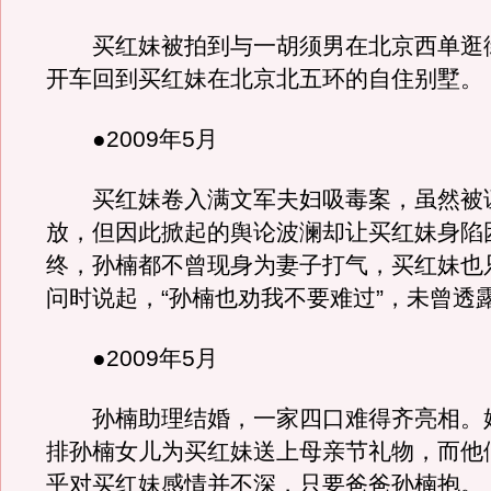
买红妹被拍到与一胡须男在北京西单逛
开车回到买红妹在北京北五环的自住别墅。
●2009年5月
买红妹卷入满文军夫妇吸毒案，虽然被
放，但因此掀起的舆论波澜却让买红妹身陷
终，孙楠都不曾现身为妻子打气，买红妹也
问时说起，“孙楠也劝我不要难过”，未曾透
●2009年5月
孙楠助理结婚，一家四口难得齐亮相。
排孙楠女儿为买红妹送上母亲节礼物，而他
乎对买红妹感情并不深，只要爸爸孙楠抱。