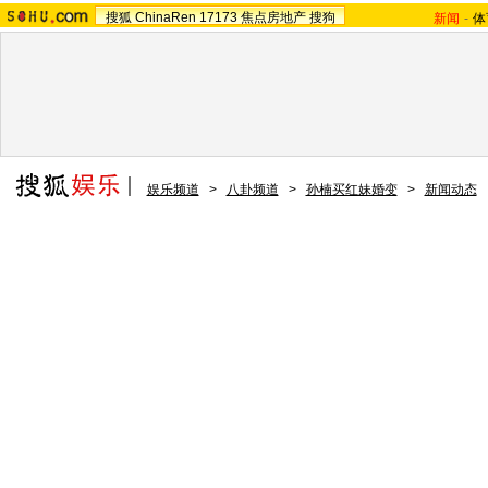
搜狐
ChinaRen
17173
焦点房地产
搜狗
新闻
-
体
娱乐频道
>
八卦频道
>
孙楠买红妹婚变
>
新闻动态