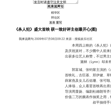
精华区
辩论区
《杀人犯》盛大首映 获一致好评主创最开心(图)
我来说两句
2009年07月08日09:22 来源：搜狐娱乐社区
本周四上映的《杀人犯》前
及庆祝派对，不少圈中人前来
出获多位艺人称赞，不过男主
黛林（Lynn）却未
郭富城、张钧甯主演的《杀
首映礼，古巨基、郑伊健、草
薛家燕及女儿石佑珊、张可颐
人捧场，众人看罢首映再出席
导演周显扬、编剧杜緻朗等齐
价值二万的腕表作抽奖之用，
叔平抽得手