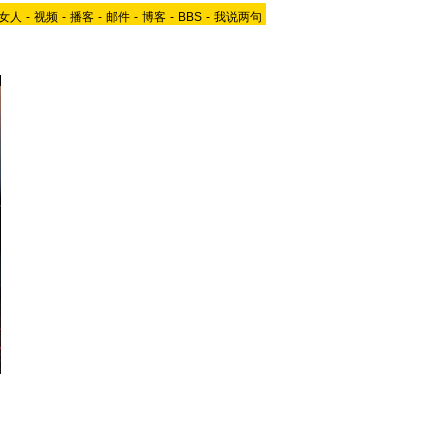
女人
-
视频
-
播客
-
邮件
-
博客
-
BBS
-
我说两句