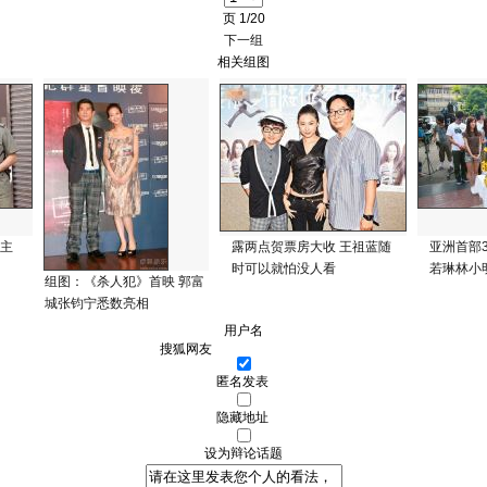
页
1/20
下一组
相关组图
认主
露两点贺票房大收 王祖蓝随
亚洲首部
时可以就怕没人看
若琳林小
组图：《杀人犯》首映 郭富
城张钧宁悉数亮相
用户名
匿名发表
隐藏地址
设为辩论话题