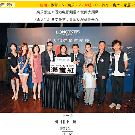
地产
搜狗
新闻
-
体育
-
S
-
娱乐
-
V
-
财经
-
IT
-
汽车
-
房产
-
家居
-
娱乐频道
>
香港电影频道
>
秘闻大踢爆
《杀人犯》备受赞赏，导演及演员最开心。
上一组
跳转至：