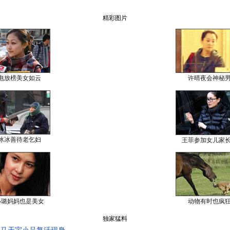
精彩图片
电放榜美女如云
许晴夜会神秘
冰冰善待老乞妇
王菲参加女儿家
小璐妈妈也是美女
动物有时也疯
独家猛料