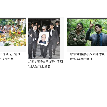
3D惊慄片开镜 江
郭富城跑楼梯挑战体能 陈观
明保持距离
泰拼命老而弥坚(图)
组图：石坚出殡火葬化青烟
“奸人坚”永世留名