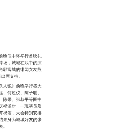
晚假中环举行首映礼
捧场，城城在戏中的演
角郭富城的绯闻女友熊
有出席支持。
人犯》前晚举行盛大
蜢、何超仪、陈子聪、
、陈果、张叔平等圈中
庆祝派对，一班演员及
齐祝酒，大会特别安排
结果身为城城好友的张
表。