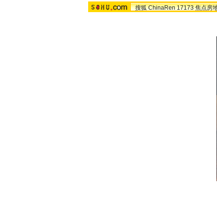
搜狐
ChinaRen
17173
焦点房