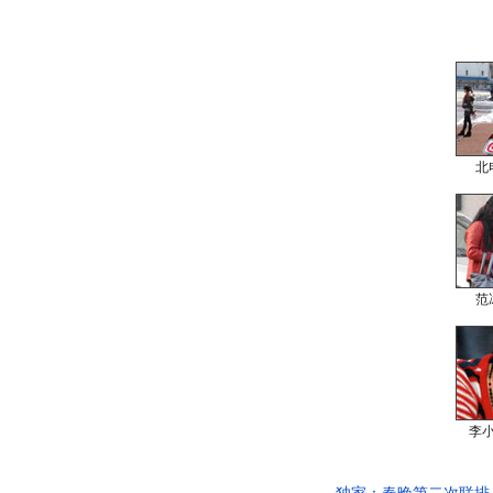
北
范
李