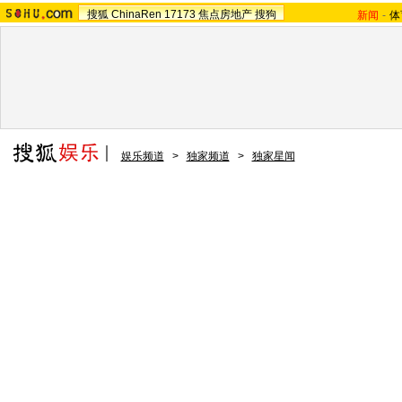
搜狐
ChinaRen
17173
焦点房地产
搜狗
新闻
-
体
娱乐频道
>
独家频道
>
独家星闻