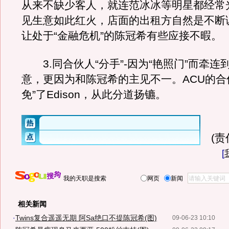
从来不缺少客人，就连范冰冰等明星都经常
见生意如此红火，店面的出租方自然是不断
让处于“金融危机”的陈冠希有些应接不暇。
3.同合伙人“分手”-因为“艳照门”而牵连
意，更因为和陈冠希的主见不一。ACU的合
免”了Edison，从此分道扬镳。
(
[
我的天职是搜索
网页
新闻
相关新闻
·
Twins复合遥遥无期 阿Sa绝口不提陈冠希(图)
09-06-23 10:10