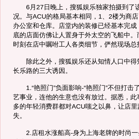
6月27日晚上，搜狐娱乐独家拍摄到了
况。与ACU的格局基本相同，1、2楼为商店
办公室和仓库。店堂内的装修已经基本完成
底的店面仿佛让人置身于外太空的飞船中。
时刻在店中嘱咐工人各类细节，俨然现场总
除此之外，搜狐娱乐还从知情人口中得知
长乐路的三大诱因。
1.“艳照门”负面影响-“艳照门”不但打击
艺事业，连他的生意也没有放过。据悉，此
多的年轻消费群都对ACU嗤之以鼻，让店里
失。
2.店租水涨船高-身为上海老牌的时尚一