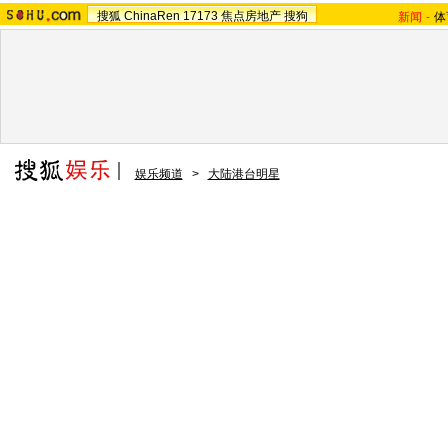
搜狐
ChinaRen
17173
焦点房地产
搜狗
新闻
-
体
娱乐频道
>
大陆港台明星