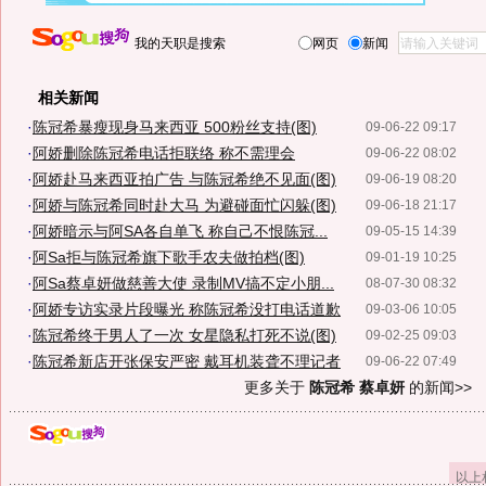
我的天职是搜索
网页
新闻
相关新闻
·
陈冠希暴瘦现身马来西亚 500粉丝支持(图)
09-06-22 09:17
·
阿娇删除陈冠希电话拒联络 称不需理会
09-06-22 08:02
·
阿娇赴马来西亚拍广告 与陈冠希绝不见面(图)
09-06-19 08:20
·
阿娇与陈冠希同时赴大马 为避碰面忙闪躲(图)
09-06-18 21:17
·
阿娇暗示与阿SA各自单飞 称自己不恨陈冠...
09-05-15 14:39
·
阿Sa拒与陈冠希旗下歌手农夫做拍档(图)
09-01-19 10:25
·
阿Sa蔡卓妍做慈善大使 录制MV搞不定小朋...
08-07-30 08:32
·
阿娇专访实录片段曝光 称陈冠希没打电话道歉
09-03-06 10:05
·
陈冠希终于男人了一次 女星隐私打死不说(图)
09-02-25 09:03
·
陈冠希新店开张保安严密 戴耳机装聋不理记者
09-06-22 07:49
更多关于
陈冠希 蔡卓妍
的新闻>>
以上