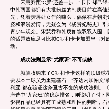
宋慧乔距“C罗”还差一步，“卡卡”却己经
中韩两国都拥有大批粉丝的韩庚目前在高仙
先，凭着荧屏处女作的噱头，偶像在唐朝史
姿和浪漫爱情，无疑会为《杨贵妃秘史》引
青少年观众。宋慧乔和韩庚如能双双入围，
的话题效应足可比拟C罗和卡卡加盟皇马对
动。
成功法则显示“尤家班”不可或缺
就算收购来了C罗和卡卡这样的顶级球星
要以本土球员为重建基石，“齐达内加帕文”或
利亚”都在验证这条亘古不变的成功法则。
海选中“尤家班”的稳定排名，则说明了时下
影视作品已经具有了成熟和理性的判断，石