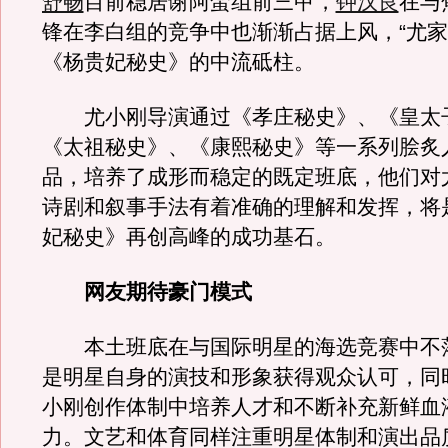
舒畅
目前稳居谢阿蛮组前三甲，
钟汉良
在与
锋在李白组的竞争中也渐渐占据上风，“尤家
《杨贵妃秘史》的中流砥柱。
尤小刚导演通过《孝庄秘史》、《皇太
《太祖秘史》、《康熙秘史》等一系列脍炙
品，培养了成形而稳定的既定班底，他们对
诗剧和叙事手法有着准确的理解和发挥，将
妃秘史》再创高峰的成功基石。
网友期待豪门模式
本土班底在与国际明星的海选竞赛中不
是明星自身的演技和形象获得观众认可，同
小刚创作体制中培养人才和不断补充新鲜血
力。文艺和体育同样注重明星体制和演出品