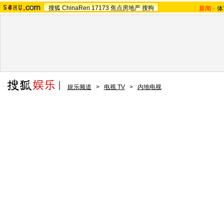
搜狐
ChinaRen
17173
焦点房地产
搜狗
新闻
-
体
娱乐频道
>
电视 TV
>
内地电视