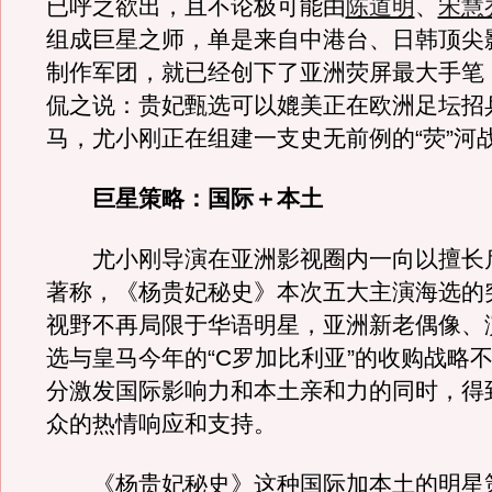
已呼之欲出，且不论极可能由
陈道明
、
宋慧
组成巨星之师，单是来自中港台、日韩顶尖
制作军团，就已经创下了亚洲荧屏最大手笔
侃之说：贵妃甄选可以媲美正在欧洲足坛招
马，尤小刚正在组建一支史无前例的“荧”河
巨星策略：国际＋本土
尤小刚导演在亚洲影视圈内一向以擅长
著称，《杨贵妃秘史》本次五大主演海选的
视野不再局限于华语明星，亚洲新老偶像、
选与皇马今年的“C罗加比利亚”的收购战略不
分激发国际影响力和本土亲和力的同时，得
众的热情响应和支持。
《杨贵妃秘史》这种国际加本土的明星