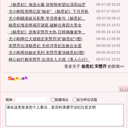
·
《杨贵妃》海选火爆 张智尧有望出演高仙芝
09-07-09 18:29
·
尤小刚投资两亿造"秘史" 《杨贵妃》下月开机
09-07-07 05:07
·
尤小刚瞄准娱乐私塾 学员将参与《杨贵妃...
09-07-06 09:11
·
杨贵妃海选将揭开谜底 破解古典四大美女
09-06-24 19:31
·
《杨贵妃》选角宋慧乔大热 日韩偶像派争...
09-06-16 10:34
·
尤小刚两亿大戏锁定宋慧乔演"杨贵妃"(图)
09-06-12 08:35
·
宋慧乔出演杨贵妃 天价洋贵妃击败众女星
09-06-09 14:50
·
尤小刚再拍秘史系列 宋慧乔要演杨贵妃(图)
09-05-05 02:53
·
林心如打败宋慧乔 出演女人大戏《美人心计》
09-07-01 10:32
更多关于
杨贵妃 宋慧乔
的新闻>>
以上
昵称：
隐藏地址
设为辩论话题