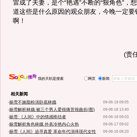
雷成了夫妻，是个“艳遇”不断的“狠角色”，
道这些是什么原因的观众朋友，今晚一定要
啊！
(责
我的天职是搜索
网页
新闻
相关新闻
·
杨雪不施脂粉演卧底林娥
09-06-19 09:05
·
杨雪解析林娥:被三个男人爱很痛苦很曲折(图)
09-06-18 13:40
·
杨雪:《人间》中的情感终结者
09-06-18 09:03
·
杨雪解析角色林娥 外表冷艳内心火热
09-06-17 09:02
·
杨雪《人间》追寻真爱 革命年代演绎现代女性
09-06-16 09:20