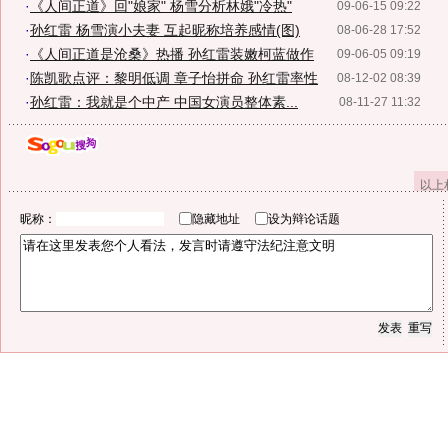
·
《人间正道》回"娘家" 杨雪分析林娥"冷热"
09-06-15 09:22
·
孙红雷 杨雪演小夫妻 互起昵称培养感情(图)
08-06-28 17:52
·
《人间正道是沧桑》热播 孙红雷装嫩柯蓝做作
09-06-05 09:19
·
陈凯歌点评：黎明低调 章子怡拼命 孙红雷率性
08-12-02 08:39
·
孙红雷：我就是个中产 中国女演员整体素...
08-11-27 11:32
以上
昵称：
隐藏地址
设为辩论话题