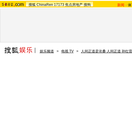
搜狐
ChinaRen
17173
焦点房地产
搜狗
新闻
-
体
娱乐频道
>
电视 TV
>
人间正道是沧桑 人间正道 孙红