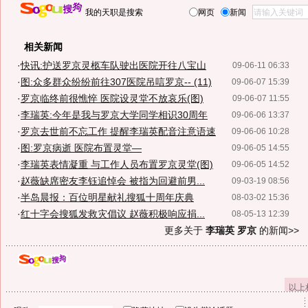
我的天职是搜索
网页
新闻
相关新闻
·
快讯:护送罗京灵柩车队驶出医院开往八宝山
09-06-11 06:33
·
图:众多群众纷纷前往307医院吊唁罗京-- (11)
09-06-07 15:39
·
罗京临终前很憔悴 医院设灵堂不放哀乐(图)
09-06-07 11:55
·
李瑞英:今年是我与罗京大学同学相识30周年
09-06-06 13:37
·
罗京去世前不忘工作 提醒李瑞英配音注意语速
09-06-06 10:28
·
图:罗京病逝 医院布置灵堂—
09-06-05 14:55
·
李瑞英表情凝重 与工作人员布置罗京灵堂(图)
09-06-05 14:52
·
赵薇缺席密友李钰追悼会 被指为回避前男...
09-03-19 08:56
·
半岛晨报：百位明星献礼搜狐十周年庆典
08-03-02 15:36
·
红十字会搜狐发救灾倡议 赵薇积极响应捐...
08-05-13 12:39
更多关于
李瑞英 罗京
的新闻>>
以上