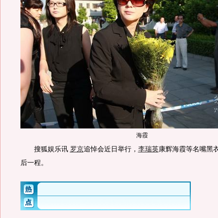
海霞
搜狐娱乐讯
罗京
追悼会近日举行，
李瑞英
康辉海霞等名嘴黑
后一程。