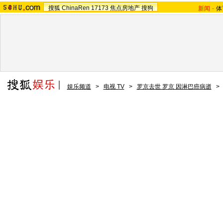
搜狐
ChinaRen
17173
焦点房地产
搜狗
新闻
-
体
娱乐频道
>
电视 TV
>
罗京去世 罗京 因淋巴癌病逝
>