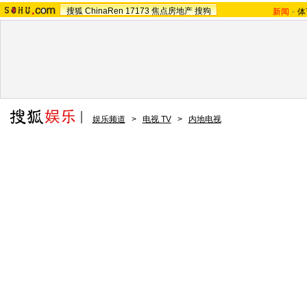
搜狐
ChinaRen
17173
焦点房地产
搜狗
新闻
-
体
娱乐频道
>
电视 TV
>
内地电视