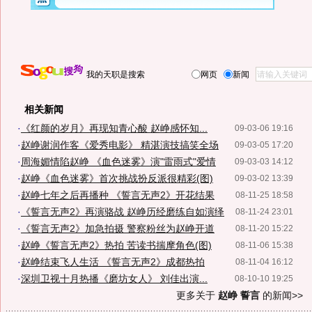
我的天职是搜索
网页
新闻
相关新闻
·
《红颜的岁月》再现知青心酸 赵峥感怀知...
09-03-06 19:16
·
赵峥谢润作客《爱秀电影》 精湛演技搞笑全场
09-03-05 17:20
·
周海媚情陷赵峥 《血色迷雾》演"雷雨式"爱情
09-03-03 14:12
·
赵峥《血色迷雾》首次挑战扮反派很精彩(图)
09-03-02 13:39
·
赵峥七年之后再播种 《誓言无声2》开花结果
08-11-25 18:58
·
《誓言无声2》再演骆战 赵峥历经磨练自如演绎
08-11-24 23:01
·
《誓言无声2》加急拍摄 警察粉丝为赵峥开道
08-11-20 15:22
·
赵峥《誓言无声2》热拍 苦读书揣摩角色(图)
08-11-06 15:38
·
赵峥结束飞人生活 《誓言无声2》成都热拍
08-11-04 16:12
·
深圳卫视十月热播《磨坊女人》 刘佳出演...
08-10-10 19:25
更多关于
赵峥 誓言
的新闻>>