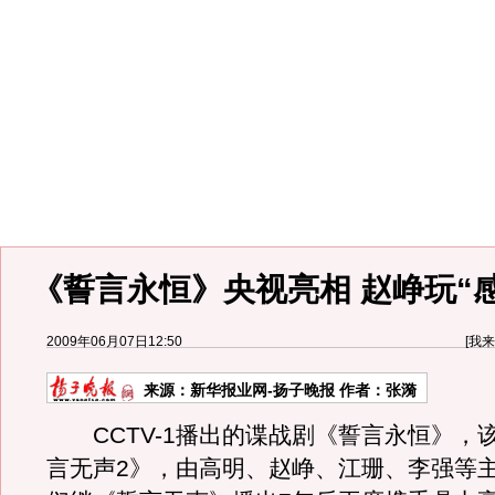
《誓言永恒》央视亮相 赵峥玩“
2009年06月07日12:50
[
我来
来源：
新华报业网-扬子晚报
作者：张漪
CCTV-1播出的谍战剧《誓言永恒》，
言无声2》，由高明、赵峥、江珊、李强等