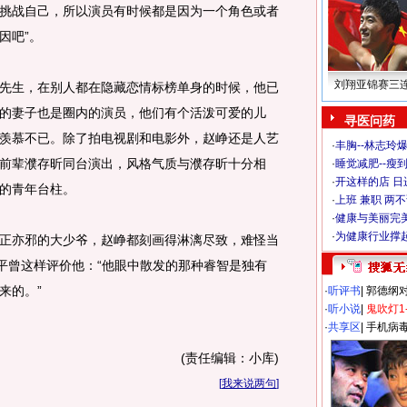
挑战自己，所以演员有时候都是因为一个角色或者
因吧”。
刘翔亚锦赛三
生，在别人都在隐藏恋情标榜单身的时候，他已
的妻子也是圈内的演员，他们有个活泼可爱的儿
寻医问药
羡慕不已。除了拍电视剧和电影外，赵峥还是人艺
·
丰胸--林志玲
前辈濮存昕同台演出，风格气质与濮存昕十分相
·
睡觉减肥--瘦到
·
开这样的店 日进
的青年台柱。
·
上班 兼职 两
·
健康与美丽完
·
为健康行业撑
亦邪的大少爷，赵峥都刻画得淋漓尽致，难怪当
卫平曾这样评价他：“他眼中散发的那种睿智是独有
来的。”
·
听评书
|
郭德纲
·
听小说
|
鬼吹灯1
·
共享区
|
手机病
(责任编辑：小库)
[
我来说两句
]