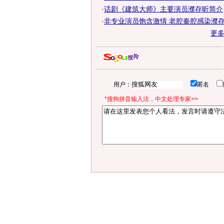
·
话剧《建筑大师》主要演员濮存昕简介
·
非专业演员饱含激情 老腔秦腔感染濮存
更
用户：
匿名
*搜狗拼音输入法，中文处理专家>>