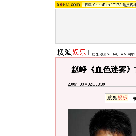
搜狐
ChinaRen
17173
焦点房
娱乐频道
>
电视 TV
>
内地
赵峥《血色迷雾》
2009年03月02日13:39