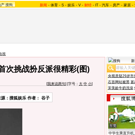
地产
搜狗
新闻
-
体育
-
S
-
娱乐
-
V
-
财经
-
IT
-
汽车
-
房产
-
家居
-
电视
新
首次挑战扮反派很精彩(图)
央视质疑29岁市
石首网站被黑
篡
[
我来说两句
] [字号：
大
中
小
]
宋美龄牛奶洗澡
来源：搜狐娱乐 作者： 谷子
中学生乘直升机