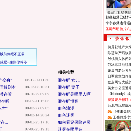
揭田壮壮徐帆
·
赵薇被爆已经怀
·
李宇春爆遭母逼
·
圣诞节明信片八
茶 余 饭
·
何炅获地产大亨
·
陈慧琳产后恢复
·
殷桃街头休闲装
·
范冰冰红地毯
·
姚晨与老公素
相关推荐
·
日军竟拿战俘
"变身"
濮存昕 女儿
08-12-09 11:30
·
盘点网坛大腕
理解剧本
濮存昕 妻子
08-12-08 10:31
·
美女办公室遭
好濮存昕
濮存昕是哪里人啊
·
《Nobody》
08-10-29 09:09
·
搜狐娱乐招聘
濮存昕
濮存昕博客
08-09-11 15:06
·
台北电玩展靓丽S
人世"
血色浪漫
08-02-27 09:05
·
《变形金刚
血色迷雾
08-02-14 20:24
·
王岳伦爆李
...
如何看穿保险迷雾
08-01-25 17:16
昕
迷雾在哪里造
07-06-25 19:13