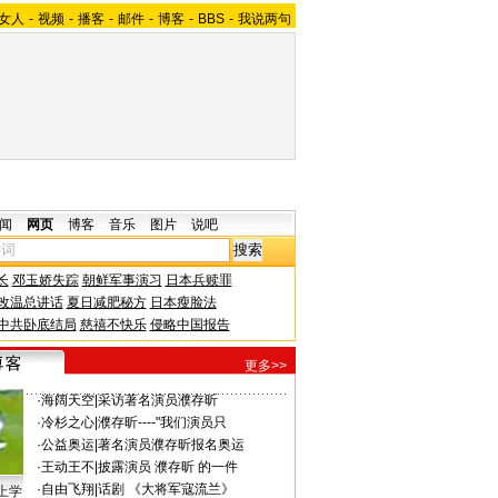
女人
-
视频
-
播客
-
邮件
-
博客
-
BBS
-
我说两句
闻
网页
博客
音乐
图片
说吧
长
邓玉娇失踪
朝鲜军事演习
日本兵赎罪
改温总讲话
夏日减肥秘方
日本瘦脸法
中共卧底结局
慈禧不快乐
侵略中国报告
更多>>
·
海阔天空
|
采访著名演员濮存昕
·
冷杉之心
|
濮存昕----"我们演员只
·
公益奥运
|
著名演员濮存昕报名奥运
·
王动王不
|
披露演员 濮存昕 的一件
·
自由飞翔
|
话剧 《大将军寇流兰》
上学