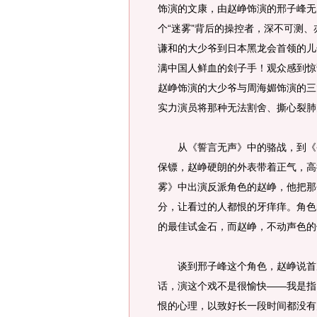
饰演的文康，由赵峥饰演的邢子峰无
个“迷雾”背后的操控者，深不可测
谦和的大少爷到日本黑龙会首领的儿
满中国人鲜血的刽子手！观众感到惊
赵峥饰演的大少爷与周海媚饰演的三
实力演员将那种无法割舍、撕心裂肺
从《誓言无声》中的骆战，到《香
保镖，赵峥硬朗的外表带着正气，高
雾》中出演反派角色的赵峥，他把那
分，让看过的人都恨的牙痒痒。角色
的最佳试金石，而赵峥，不动声色的
谈到邢子峰这个角色，赵峥说首次
话，演这个戏不是很愉快——我是指
恨的心理，以致好长一段时间都没有