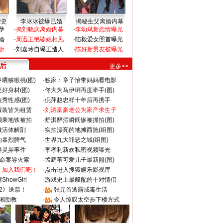
情史
李冰冰被爆已婚
揭秘生父离婚内幕
孕
·
揭刘晓庆离婚内幕
·
李幼斌新恋情曝光
婚
·
周迅王艳婆媳相见
·
陆毅爱女照首曝光
折
·
刘嘉玲自曝正造人
·
陈好新男友被曝光
 后
更多>>
喂猕猴桃(图)
·
独家：章子怡带妈妈看电影
好身材(图)
·
佟大为马伊琍再度牵手(图)
秀性感(图)
·
倪萍赵忠祥十年后再携手
服装皆为租赁
·
刘涛富豪老公为家产求生子
颜乘地铁被拍
·
舒淇醉酒瞬间惨被抓拍(图)
做活体解剖
·
实拍漂亮的地摊西施(组图)
的暴烈脾气
·
世界九大罪恶之城(组图)
遇灵异事件
·
李孝利新欢私密视频曝光
成命案导火索
·
孟庭苇可爱儿子最新照(图)
：加入我们吧！
·
点击进入搜狐娱乐影视库
howGirl
·
游戏史上最般配的十对情侣
2》送票！
·
张元首透露戒毒生活
湘胎教
·
令人惊叹太空步下楼方式