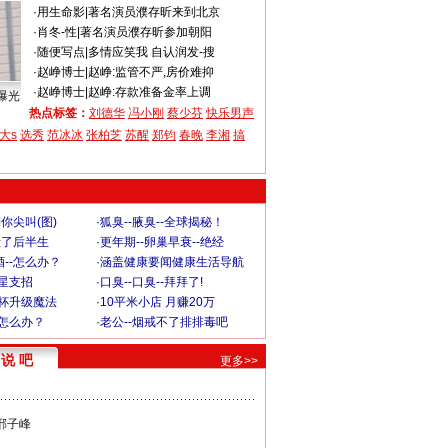
·
用生命影
|
著名演员濮存昕来到北京
·
肖冬-性
|
著名演员濮存昕参加朝阳
·
随便写点
|
多情应笑我 自认润发-搜
·
赵峥博士
|
赵峥:监管不严,房价难抑
·
赵峥博士
|
赵峥:存款准备金率上调
曝光
热点标签：
刘德华
冯小刚
蔡少芬
快乐男声
大s
选秀
范冰冰
张柏芝
苏醒
郑钧
春晚
李湘
搞
你尖叫(图)
·
狐臭--腋臭--全球揭秘！
毁了后半生
·
更年期--卵巢早衰--绝经
--怎么办？
·
涵盖健康要闻健康生活导航
明星支招
·
口臭--口臭--拜拜了!
罩杯升级魔法
·
10平米小店 月赚20万
-怎么办？
·
老公--烟戒不了排排毒吧
说 吧
更多>>
邢子峰