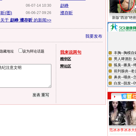
赵峥
06-07-14 10:30
昕(图)
濮存昕
06-06-27 09:26
新版“西游”绝
多关于
赵峥 濮存昕
的新闻>>
我要发布
隐藏地址
设为辩论话题
我来说两句
精华区
辩论区
范冰冰李冰冰大