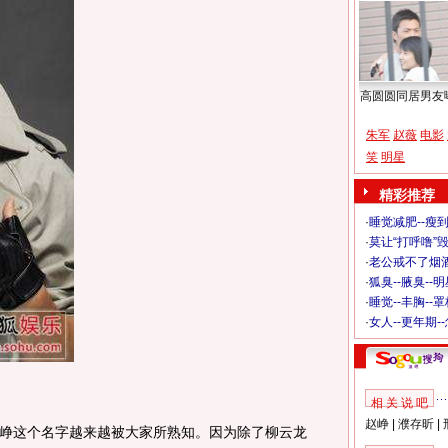
高圆圆同居男友
朱军
赵薇
电影
笑
明星
精彩推荐
·
睡觉减肥--瘦到
·
莫让“打呼噜”
·
老公戒不了烟酒
·
狐臭--腋臭--
·
睡觉--丰胸--
·
女人--更年期-
。
相 关 说 吧
赵峥
|
濮存昕
|
这个名字越来越被大家所熟知。因为除了柳云龙