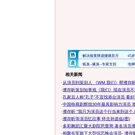
相关新闻
·
从演员到策划人 《WM.我们》帮濮存昕
·
濮存昕策划知青戏《我们》现在演员不
·
孔家后人称"孔子"不宜找港台演员 看
·
中国电视剧辉煌30年最具影响力演员 
·
濮存昕:"我只为演员这个行当来到这个
·
濮存昕等演员忆往事 怀念孙道临(图)
·
多彩舞蹈汇聚大剧院芭蕾周 著名演员濮存
·
相聚在军旗下大型综艺晚会演员- 濮存