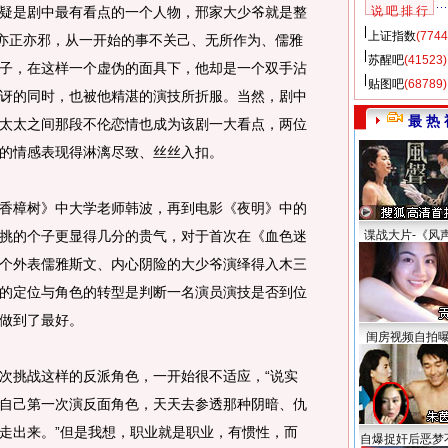
疑是剧中最有看点的一个人物，邢家大少爷就是整
说 吧 排 行
上证指数
(7744
、亦正亦邪，从一开始的事不关己、无所作为、儒雅
苏醒吧
(41523)
子，在这样一个虚伪的面具下，他却是一个双手沾
贴图吧
(68789)
讶的同时，也被他精湛的演技所折服。当然，剧中
最 热 
太太之间那段不伦恋情也成为该剧一大看点，两位
的情感表现得淋漓尽致、丝丝入扣。
樟树》中大学老师韩波，再到电影《夜明》中的
挑的个子更显得几分的贵气，对于首次在《血色迷
谍战大片-《风
个外表儒雅斯文、内心阴险的大少爷演绎得入木三
的定位与角色的转型是判断一名演员演技是否到位
做到了最好。
闺房视频自拍
挑战这样的反派角色，一开始很不适应，“说实
自己第一次演反面角色，天天去参透那种阴暗、仇
走出来。”但是我想，职业就是职业，有惯性，而
自爆捉奸后恶梦