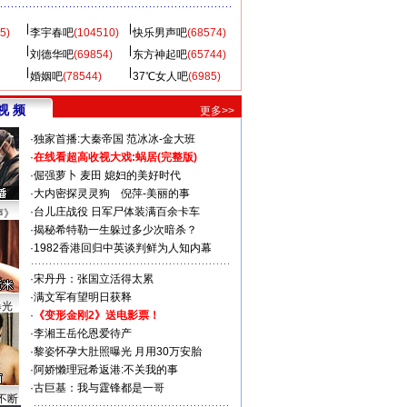
5)
李宇春吧
(104510)
快乐男声吧
(68574)
刘德华吧
(69854)
东方神起吧
(65744)
婚姻吧
(78544)
37℃女人吧
(6985)
视 频
更多>>
·
独家首播:大秦帝国
范冰冰-金大班
·
在线看超高收视大戏:
蜗居(完整版)
·
倔强萝卜
麦田
媳妇的美好时代
·
大内密探灵灵狗
倪萍-美丽的事
·
台儿庄战役 日军尸体装满百余卡车
声》
·
揭秘希特勒一生躲过多少次暗杀？
·
1982香港回归中英谈判鲜为人知内幕
·
宋丹丹：张国立活得太累
·
满文军有望明日获释
曝光
·
《变形金刚2》送电影票！
·
李湘王岳伦恩爱待产
·
黎姿怀孕大肚照曝光 月用30万安胎
·
阿娇懒理冠希返港:不关我的事
·
古巨基：我与霆锋都是一哥
不断