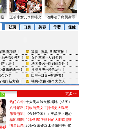
密照
王菲小女儿李嫣曝光
酒井法子痛哭谢罪
更多>>
热门八卦
|
十大明星脸女模揭晓（组图）
八卦爆料
|
刘欢与美女主持情史大曝光
第壹电影
|
《金钱帝国》：王晶没上进心
精彩组图
|
46位明星孕妇时的大胆造型图
明星话题
|
20位银幕硬汉比拼阳刚美(图)
撞衫