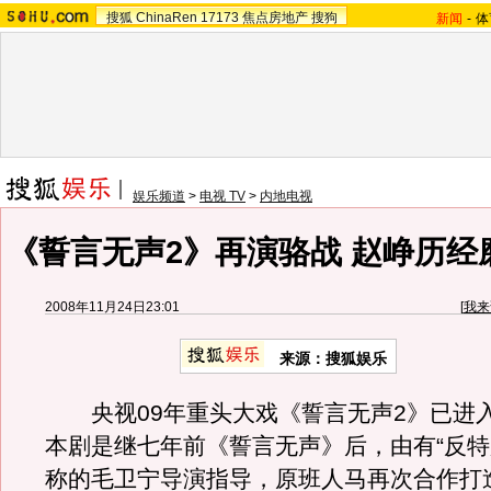
搜狐
ChinaRen
17173
焦点房地产
搜狗
新闻
-
体
娱乐频道
>
电视 TV
>
内地电视
《誓言无声2》再演骆战 赵峥历经
2008年11月24日23:01
[
我来
来源：搜狐娱乐
央视09年重头大戏《誓言无声2》已进
本剧是继七年前《誓言无声》后，由有“反特
称的毛卫宁导演指导，原班人马再次合作打