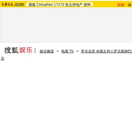
搜狐
ChinaRen
17173
焦点房地产
搜狗
新闻
-
体
娱乐频道
>
电视 TV
>
罗京去世 央视主持人罗京因淋巴
注