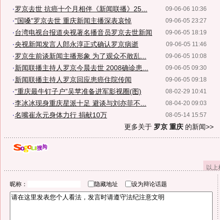
·
罗京去世 抗癌十个月相伴《新闻联播》25...
09-06-06 10:36
·
"国嗓"罗京去世 重庆新闻主播深表哀悼
09-06-05 23:27
·
台湾电视台报道央视著名播音员罗京去世新闻
09-06-05 18:19
·
央视新闻发言人郎永淳正式确认罗京病逝
09-06-05 11:46
·
罗京生前谈新闻主播形象 为了观众不敢乱...
09-06-05 10:08
·
新闻联播主持人罗京今晨去世 2008确诊患...
09-06-05 09:30
·
新闻联播主持人罗京回应患癌住院传闻
09-06-05 09:18
·
“重庆最牛钉子户”吴苹准备进军影视圈(图)
08-02-29 10:41
·
李冰冰现身重庆星派十足 避谈与刘亦菲不...
08-04-20 09:03
·
名嘴崔永元身体力行 捐献10万
08-05-14 15:57
更多关于
罗京 重庆
的新闻>>
以上
昵称：
隐藏地址
设为辩论话题