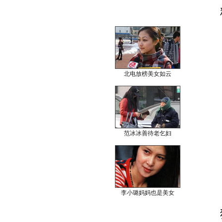
北电放榜美女如云
范冰冰善待老乞妇
李小璐妈妈也是美女