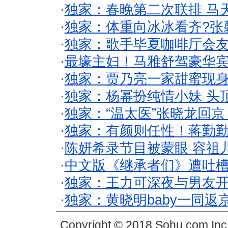
·
独家：春晚第二次联排 马
·
独家：体重向冰冰看齐?张
·
独家：歌手毕夏咖啡厅会友
·
最壕主妇！马雅舒驾豪华
·
独家：贾乃亮一家甜蜜现身
·
独家：杨幂扮纯情小妹 头
·
独家：“温太医”张晓龙回京
·
独家：有颜则任性！蒋勤
·
陈妍希录节目被蒙眼 容祖
·
中文版《继承者们》遭吐槽
·
独家：王力可深夜与男友开
·
独家：黄晓明baby一同返
Copyright © 2018 Sohu.com In