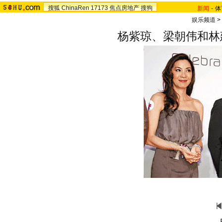
搜狐
ChinaRen
17173
焦点房地产
搜狗
新闻
-
体
娱乐频道
>
杨紫琼、梁朝伟和林