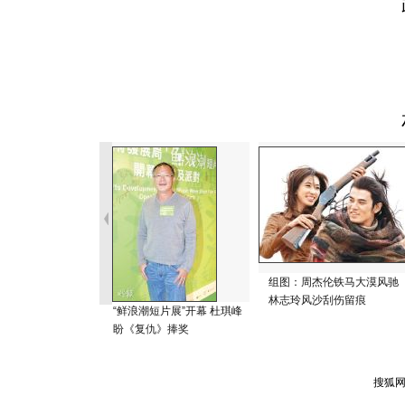
组图：周杰伦铁马大漠风驰
林志玲风沙刮伤留痕
“鲜浪潮短片展”开幕 杜琪峰
盼《复仇》捧奖