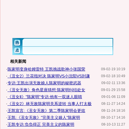
相关新闻
·
陈家明变身哈姆雷特 王凯挑战歌神小张国荣
09-02-19 10:19
·
《丑女2》兰花指对决 陈家明VS小沈阳VS刘谦
09-02-18 10:49
·
专访:王凯出演无敌娘人陈家明的秘密武器
09-02-11 13:36
·
《丑女无敌》角色星座猜想:陈家明纠结处女
09-01-29 15:58
·
《丑女Ⅱ》"陈家明"专访:他有一双迷人眼睛
09-01-06 11:09
·
《丑女2》林无敌陈家明关系逆转 当事人打太极
08-11-27 14:24
·
王凯宣言:《丑女无敌》第二季陈家明会更炫
08-11-24 18:16
·
王凯:《丑女无敌》"完美主义娘人"陈家明
08-10-17 14:16
·
王凯专访:负负得正 完美主义的陈家明
08-10-13 11:27