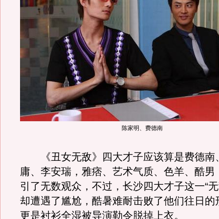
陈家明、费德南
《丑女无敌》四大才子应该算是费德南
庸、李安瑞，雅痞、艺术气质、色羊、酷男
引了无数观众，不过，长沙四大才子这一“无
却遭遇了尴尬，酷暑难耐击败了他们往日的
更是衬衫全湿被导演勒令脱掉上衣。