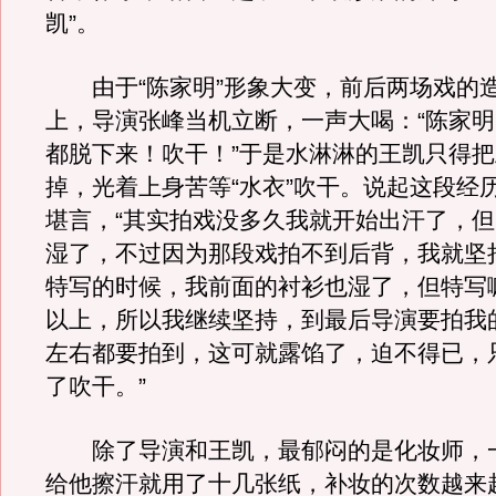
凯”。
由于“陈家明”形象大变，前后两场戏的
上，导演张峰当机立断，一声大喝：“陈家
都脱下来！吹干！”于是水淋淋的王凯只得
掉，光着上身苦等“水衣”吹干。说起这段经
堪言，“其实拍戏没多久我就开始出汗了，
湿了，不过因为那段戏拍不到后背，我就坚
特写的时候，我前面的衬衫也湿了，但特写
以上，所以我继续坚持，到最后导演要拍我
左右都要拍到，这可就露馅了，迫不得已，
了吹干。”
除了导演和王凯，最郁闷的是化妆师，
给他擦汗就用了十几张纸，补妆的次数越来