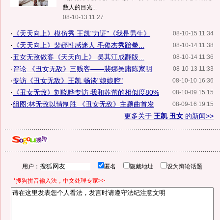
数人的目光...
08-10-13 11:27
·
《天天向上》模仿秀 王凯"力证"《我是男生》
08-10-15 11:34
·
《天天向上》裴娜性感迷人 毛俊杰秀跆拳...
08-10-14 11:38
·
丑女无敌做客《天天向上》 吴其江成翻版...
08-10-14 11:36
·
评论:《丑女无敌》三贱客——裴娜吴庸陈家明
08-10-13 11:33
·
专访《丑女无敌》王凯 畅谈"娘娘腔"
08-10-10 16:36
·
《丑女无敌》刘晓晔专访 我和苏蕾的相似度80%
08-10-09 15:15
·
组图:林无敌以情制胜 《丑女无敌》主题曲首发
08-09-16 19:15
更多关于
王凯 丑女
的新闻>>
用户：
匿名
隐藏地址
设为辩论话题
*搜狗拼音输入法，中文处理专家>>