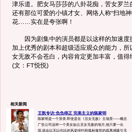
津乐道。肥女马莎莎的八卦花痴，苦女罗兰
还有那位可爱的小镇才女、网络人称“扫地神
花……实在是夸张啊！
因为剧集中的演员都是以这样的加速度
加上优秀的剧本和超级适应观众的能力，所
女无敌不会苍白，内容肯定更加丰富，值得
(文：FT悦悦)
相关新闻
王凯专访:负负得正 完美主义的陈家明
陈家明是一个异类.即使是在《丑女无敌》主场景——概念
广告公司这样一个美女如云丑女无敌的地方,他只要一出
现,就会以无以伦比的风姿绰约和孤标傲世的疏离感吸引无