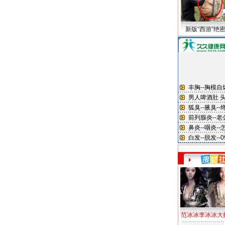
新版“西游”绝
范冰冰李冰冰大