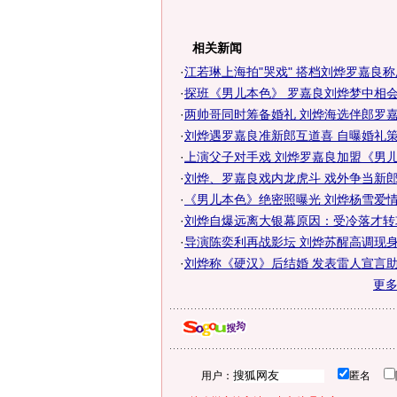
相关新闻
·
江若琳上海拍"哭戏" 搭档刘烨罗嘉良
·
探班《男儿本色》 罗嘉良刘烨梦中相
·
两帅哥同时筹备婚礼 刘烨海选伴郎罗嘉良
·
刘烨遇罗嘉良准新郎互道喜 自曝婚礼策
·
上演父子对手戏 刘烨罗嘉良加盟《男
·
刘烨、罗嘉良戏内龙虎斗 戏外争当新郎
·
《男儿本色》绝密照曝光 刘烨杨雪爱情戏
·
刘烨自爆远离大银幕原因：受冷落才转
·
导演陈奕利再战影坛 刘烨苏醒高调现身捧
·
刘烨称《硬汉》后结婚 发表雷人宣言助阵
更
用户：
匿名