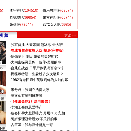
5)
李宇春吧
(104510)
快乐男声吧
(68574)
刘德华吧
(69854)
东方神起吧
(65744)
婚姻吧
(78544)
37℃女人吧
(6985)
视 频
更多>>
·
独家首播:大秦帝国
范冰冰-金大班
·
在线看超高收视大戏:
蜗居(完整版)
·
倔强萝卜
麦田
媳妇的美好时代
·
大内密探灵灵狗
倪萍-美丽的事
·
台儿庄战役 日军尸体装满百余卡车
声》
·
揭秘希特勒一生躲过多少次暗杀？
·
1982香港回归中英谈判鲜为人知内幕
·
宋丹丹：张国立活得太累
·
满文军有望明日获释
曝光
·
《变形金刚2》送电影票！
·
李湘王岳伦恩爱待产
·
黎姿怀孕大肚照曝光 月用30万安胎
·
阿娇懒理冠希返港:不关我的事
·
古巨基：我与霆锋都是一哥
不断