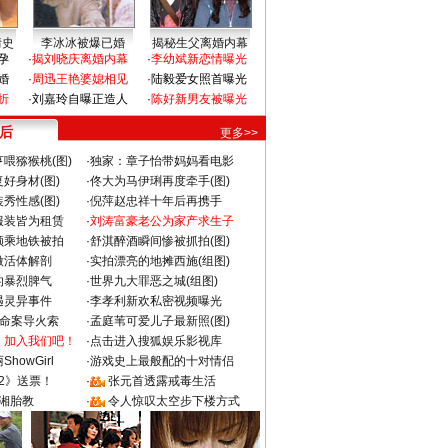
情史
李冰冰被爆已婚
揭秘生父离婚内幕
孕
·
揭刘晓庆离婚内幕
·
李幼斌新恋情曝光
婚
·
周迅王艳婆媳相见
·
陆毅爱女照首曝光
折
·
刘嘉玲自曝正造人
·
陈好新男友被曝光
 后
更多>>
喂猕猴桃(图)
·
独家：章子怡带妈妈看电影
好身材(图)
·
佟大为马伊琍再度牵手(图)
秀性感(图)
·
倪萍赵忠祥十年后再携手
服装皆为租赁
·
刘涛富豪老公为家产求生子
颜乘地铁被拍
·
舒淇醉酒瞬间惨被抓拍(图)
做活体解剖
·
实拍漂亮的地摊西施(组图)
的暴烈脾气
·
世界九大罪恶之城(组图)
遇灵异事件
·
李孝利新欢私密视频曝光
成命案导火索
·
孟庭苇可爱儿子最新照(图)
：加入我们吧！
·
点击进入搜狐娱乐影视库
howGirl
·
游戏史上最般配的十对情侣
2》送票！
·
张元首透露戒毒生活
湘胎教
·
令人惊叹太空步下楼方式