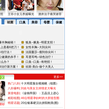
密照
王菲小女儿李嫣曝光
酒井法子痛哭谢罪
更多>>
热门八卦
|
十大明星脸女模揭晓（组图）
八卦爆料
|
刘欢与美女主持情史大曝光
第壹电影
|
《金钱帝国》：王晶没上进心
精彩组图
|
46位明星孕妇时的大胆造型图
明星话题
|
20位银幕硬汉比拼阳刚美(图)
撞衫