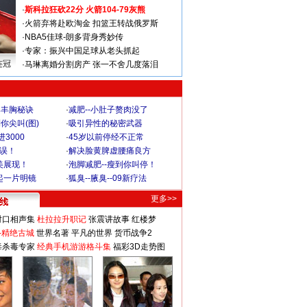
·
斯科拉狂砍22分 火箭104-79灰熊
·
火箭弃将赴欧淘金 扣篮王转战俄罗斯
·
NBA5佳球-朗多背身秀妙传
·
专家：振兴中国足球从老头抓起
连冠
·
马琳离婚分割房产 张一不舍几度落泪
爆丰胸秘诀
·
减肥--小肚子赘肉没了
你尖叫(图)
·
吸引异性的秘密武器
3000
·
45岁以前停经不正常
不误！
·
解决脸黄脾虚腰痛良方
美展现！
·
泡脚减肥--瘦到你叫停！
起一片明镜
·
狐臭--腋臭--09新疗法
更多>>
对口相声集
杜拉拉升职记
张震讲故事
红楼梦
-精绝古城
世界名著
平凡的世界
货币战争2
毒杀毒专家
经典手机游游格斗集
福彩3D走势图