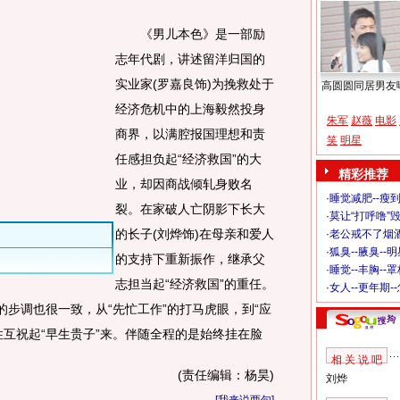
《男儿本色》是一部励
志年代剧，讲述留洋归国的
实业家(罗嘉良饰)为挽救处于
高圆圆同居男友
经济危机中的上海毅然投身
朱军
赵薇
电影
商界，以满腔报国理想和责
笑
明星
任感担负起“经济救国”的大
精彩推荐
业，却因商战倾轧身败名
·
睡觉减肥--瘦到
裂。在家破人亡阴影下长大
·
莫让“打呼噜”
的长子(刘烨饰)在母亲和爱人
·
老公戒不了烟酒
·
狐臭--腋臭--
的支持下重新振作，继承父
·
睡觉--丰胸--
志担当起“经济救国”的重任。
·
女人--更年期-
的步调也很一致，从“先忙工作”的打马虎眼，到“应
性互祝起“早生贵子”来。伴随全程的是始终挂在脸
相 关 说 吧
(责任编辑：杨昊)
刘烨