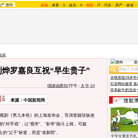
地产
搜狗
新闻
-
体育
-
S
-
娱乐
-
V
-
财经
-
IT
-
汽车
-
房产
-
家居
-
电视
新
刘烨罗嘉良互祝“早生贵子”
央视质疑29岁市
石首网站被黑
篡
[
我来说两句
] [字号：
大
中
小
]
宋美龄牛奶洗澡
来源：
中国新闻网
剧《男儿本色》的上海发布会，导演曾丽珍纵使
“对手戏”，让“视帝”、“影帝”能斗上戏，可媒
的“父子”标签，而是“准新郎”。
中学生乘直升机