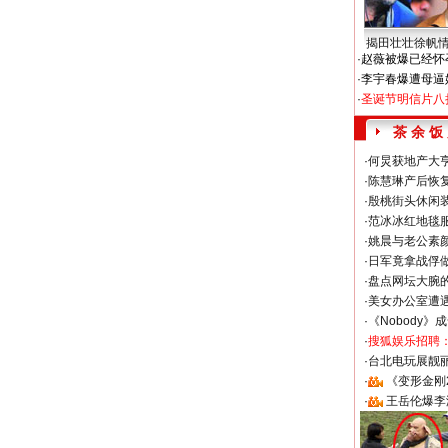
揭田壮壮徐帆
·
赵薇被爆已经怀
·
李宇春爆遭母逼
·
圣诞节明信片八
茶 余 饭
·
何炅获地产大亨
·
陈慧琳产后恢复
·
殷桃街头休闲装
·
范冰冰红地毯
·
姚晨与老公素
·
日军竟拿战俘
·
盘点网坛大腕
·
美女办公室遭
·
《Nobody》
·
搜狐娱乐招聘
·
台北电玩展靓丽S
·
《变形金刚
·
王岳伦爆李