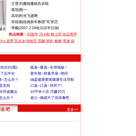
·
王雪洋
|
魔镜魔镜告诉我
·
童瑶
|
跑~~
·
高菲
|
时光飞逝啊
·
宋祖德
|
祖德新年教授“骂”的艺
·
李颖
|
2007.2.26哈尔滨半日游(
曝光
热点标签：
刘德华
冯小刚
蔡少芬
快乐男声
大s
选秀
范冰冰
张柏芝
苏醒
郑钧
春晚
李湘
搞
你尖叫(图)
·
狐臭--腋臭--全球揭秘！
毁了后半生
·
更年期--卵巢早衰--绝经
--怎么办？
·
涵盖健康要闻健康生活导航
明星支招
·
口臭--口臭--拜拜了!
罩杯升级魔法
·
10平米小店 月赚20万
-怎么办？
·
老公--烟戒不了排排毒吧
说 吧
更多>>