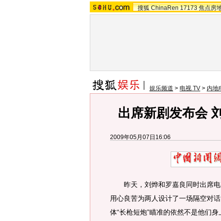
搜狐
ChinaRen
17173
焦点房
娱乐频道
>
电视 TV
>
内地
出席新剧发布会 
2009年05月07日16:06
昨天，刘烨和罗嘉良同时出席电视
用心良苦为两人设计了一场隔空对话的
体“长枪短炮”瞄准的依然不是他们身上