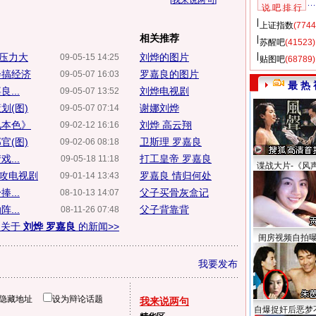
[
我来说两句
]
说 吧 排 行
上证指数
(7744
相关推荐
苏醒吧
(41523)
称压力大
刘烨的图片
09-05-15 14:25
贴图吧
(68789)
会搞经济
罗嘉良的图片
09-05-07 16:03
最 热 
...
刘烨电视剧
09-05-07 13:52
划(图)
谢娜刘烨
09-05-07 07:14
儿本色》
刘烨 高云翔
09-02-12 16:16
官(图)
卫斯理 罗嘉良
09-02-06 08:18
...
打工皇帝 罗嘉良
09-05-18 11:18
谍战大片-《风
攻电视剧
罗嘉良 情归何处
09-01-14 13:43
...
父子买骨灰盒记
08-10-13 14:07
...
父子背靠背
08-11-26 07:48
多关于
刘烨 罗嘉良
的新闻>>
闺房视频自拍
我要发布
隐藏地址
设为辩论话题
我来说两句
自爆捉奸后恶梦