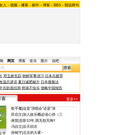
女人
-
视频
-
播客
-
邮件
-
博客
-
BBS
-
我说两句
闻
网页
博客
音乐
图片
说吧
长
邓玉娇失踪
朝鲜军事演习
日本兵赎罪
改温总讲话
夏日减肥秘方
日本瘦脸法
中共卧底结局
慈禧不快乐
侵略中国报告
更多>>
·
歌手魔
|
这是“演唱会”还是“演
·
田启文
|
加入娱乐圈必读心得（三
·
谢苗
|
息影10年,我无怨无悔!!
·
冯自立
|
后天回京
·
孙铭宇
|
北京的大雾~
上学