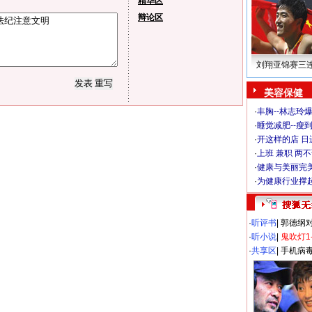
精华区
辩论区
刘翔亚锦赛三
美容保健
·
丰胸--林志玲
·
睡觉减肥--瘦到
·
开这样的店 日进
·
上班 兼职 两
·
健康与美丽完
·
为健康行业撑
·
听评书
|
郭德纲
·
听小说
|
鬼吹灯1
·
共享区
|
手机病