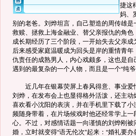
捷这
妈、
别的老爸。刘烨坦言，自己塑造的周传雄是
救赎、拯救上海金融业、替父亲报仇的角色
成长期经历了三个阶段，一开始失去父亲成
后来感受家庭温暖成为回头是岸的重情青年
仇责任的成熟男人，内心戏颇多，这也是自
遇到的最复杂的一个人物，而且是一个“纯爷
近几年在银幕荧屏上春风得意、事业爱
刘烨，在发布会上也显得格外活泼，还主动
喜欢看小沈阳的表演，并在手机里下载了小
频随身带着，在片场候戏时他还经常学上一
心。不过，对感情话题一向谨慎的刘烨刚被
婚，立时就变得“语无伦次”起来：“婚礼要