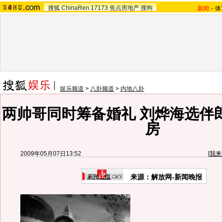
搜狐
ChinaRen
17173
焦点房地产
搜狗
新闻
-
体
娱乐频道
>
八卦频道
>
内地八卦
两帅哥同时筹备婚礼 刘烨海选伴
房
2009年05月07日13:52
[
我来
来源：
解放网-新闻晚报