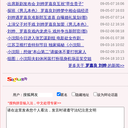
·
出席新剧发布会 刘烨罗嘉良互祝"早生贵子"
09-05-07 16:06
·
探班《男儿本色》 罗嘉良刘烨梦中相会搞经济
09-05-07 16:03
·
刘烨遇罗嘉良准新郎互道喜 自曝婚礼策划(图)
09-05-07 07:14
·
上演父子对手戏 刘烨罗嘉良加盟《男儿本色》
09-02-12 16:16
·
刘烨、罗嘉良戏内龙虎斗 戏外争当新郎官(图)
09-02-06 08:18
·
小沈阳今日进入张艺谋剧组 电影处女作剧...
09-06-01 07:38
·
江苏卫视打造特别节目 独家揭秘《小沈阳...
09-03-16 10:02
·
小沈阳：想做“本山第二”请媒体不要打扰家人
09-02-09 15:15
·
组图：小沈阳夫妇休闲装打扮现身机场逗笑空姐
09-04-18 10:13
更多关于
罗嘉良 刘烨
的新闻>>
用户：
匿名
隐藏地址
设为辩论话题
*搜狗拼音输入法，中文处理专家>>