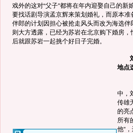
戏外的这对“父子”都将在年内迎娶自己的新
要找话剧导演孟京辉来策划婚礼，而原本准
伴郎的计划因担心被抢走风头而改为海选伴
则大方透露，已经为苏岩在北京购下婚房，
后就跟苏岩一起挑个好日子完婚。
刘
地点
《
中，
传雄
的亮
所有
他”