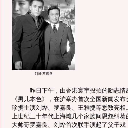
刘烨 罗嘉良
昨日下午，由香港寰宇投拍的励志情
《男儿本色》，在沪举办首次全国新闻发布
珍携主演刘烨、罗嘉良、王雅捷等悉数亮相
上世纪三十年代上海滩几个家族间恩怨纠葛
大帅哥罗嘉良、刘烨首次联手演起了父子戏