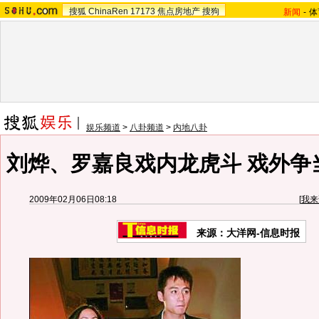
搜狐
ChinaRen
17173
焦点房地产
搜狗
新闻
-
体
娱乐频道
>
八卦频道
>
内地八卦
刘烨、罗嘉良戏内龙虎斗 戏外争当
2009年02月06日08:18
[
我来
来源：
大洋网-信息时报