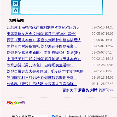
相关新闻
·
江若琳上海拍"哭戏" 搭档刘烨罗嘉良称压力大
09-05-15 14:25
·
出席新剧发布会 刘烨罗嘉良互祝"早生贵子"
09-05-07 16:06
·
探班《男儿本色》 罗嘉良刘烨梦中相会搞经济
09-05-07 16:03
·
两帅哥同时筹备婚礼 刘烨海选伴郎罗嘉良...
09-05-07 13:52
·
刘烨遇罗嘉良准新郎互道喜 自曝婚礼策划(图)
09-05-07 07:14
·
上演父子对手戏 刘烨罗嘉良加盟《男儿本色》
09-02-12 16:16
·
刘烨加盟《男儿本色》 自称现实生活特“...
08-12-26 00:05
·
刘烨自爆远离大银幕原因：受冷落才转攻电视剧
09-01-14 13:43
·
导演陈奕利再战影坛 刘烨苏醒高调现身捧...
08-10-13 14:07
·
刘烨称《硬汉》后结婚 发表雷人宣言助阵...
08-11-26 07:48
更多关于
罗嘉良 刘烨
的新闻>>