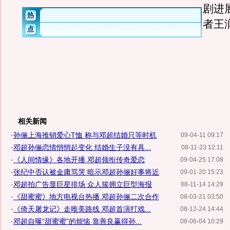
剧进
者王
相关新闻
·
孙俪上海推销爱心T恤 称与邓超结婚只等时机
09-04-11 09:17
·
邓超孙俪恋情悄悄起变化 结婚生子没有具...
08-11-23 12:11
·
《人间情缘》各地开播 邓超领衔传奇爱恋
09-04-25 17:08
·
张纪中否认被金庸骂哭 暗示邓超孙俪好事将近
09-01-20 15:23
·
邓超拍广告显巨星排场 众人簇拥立巨型海报
08-11-14 14:29
·
《甜蜜蜜》地方电视台热播 邓超孙俪二次合作
08-03-21 03:50
·
《倚天屠龙记》走唯美路线 邓超首演打戏...
08-12-24 14:44
·
邓超自曝“甜蜜蜜”的烦恼 靠善良赢得孙...
08-06-04 10:29