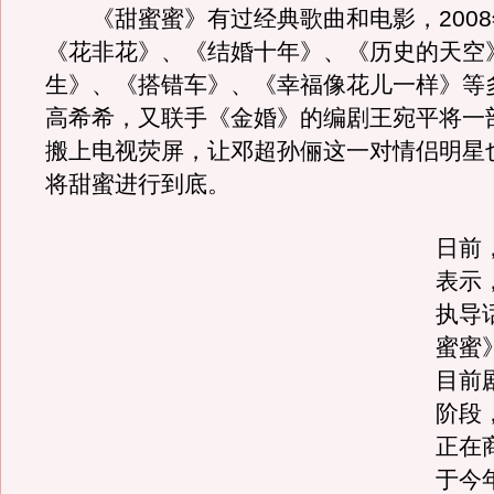
《甜蜜蜜》有过经典歌曲和电影，2008
《花非花》、《结婚十年》、《历史的天空
生》、《搭错车》、《幸福像花儿一样》等
高希希，又联手《金婚》的编剧王宛平将一
搬上电视荧屏，让邓超孙俪这一对情侣明星
将甜蜜进行到底。
日前
表示
执导
蜜蜜
目前
阶段
正在
于今