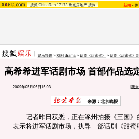
搜狐
ChinaRen
17173
焦点房地产
搜狗
新闻
-
体
娱乐频道
>
戏剧 drama
>
话剧《甜蜜蜜》
>
话剧《甜蜜蜜》
高希希进军话剧市场 首部作品选
2009年05月06日15:03
[
我来
来源：
北京晚报
记者昨日获悉，正在涿州拍摄《三国》
表示将进军话剧市场，执导一部话剧《甜蜜