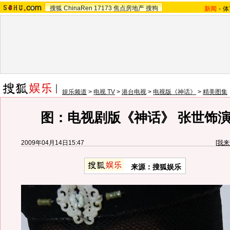
搜狐
ChinaRen
17173
焦点房地产
搜狗
新闻
-
体
娱乐频道
>
电视 TV
>
港台电视
>
电视版《神话》
>
精美图集
图：电视剧版《神话》 张世饰演赵
2009年04月14日15:47
[
我来
来源：
搜狐娱乐