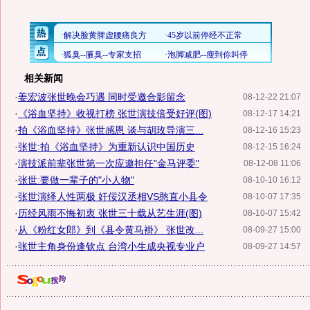
相关新闻
·
姜宏波张世晚会巧遇 同时受邀合影留念
08-12-22 21:07
·
《浴血坚持》收视打榜 张世演技倍受好评(图)
08-12-17 14:21
·
拍《浴血坚持》张世感恩 谈与胡玫导演三...
08-12-16 15:23
·
张世:拍《浴血坚持》为重新认识中国历史
08-12-15 16:24
·
演技派前辈张世第一次应邀担任"金马评委"
08-12-08 11:06
·
张世:要做一辈子的"小人物"
08-10-10 16:12
·
张世演绎人性两极 奸佞汉丞相VS憨直小县令
08-10-07 17:35
·
历经风雨不悔初衷 张世三十载从艺生涯(图)
08-10-07 15:42
·
从《粉红女郎》到《县令黄马褂》 张世改...
08-09-27 15:00
·
张世主角身份逢钦点 台湾小生成央视专业户
08-09-27 14:57