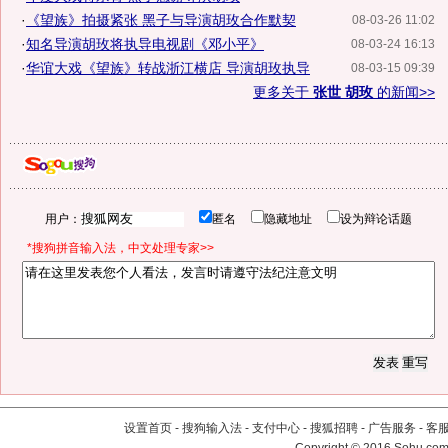
·
《望族》拍摄紧张 黑子与导演胡玫合作默契
08-03-26 11:02
·
知名导演胡玫将执导电视剧《邓小平》
08-03-24 16:13
·
华谊大戏《望族》转战浙江横店 导演胡玫执导
08-03-15 09:39
更多关于
张世 胡玫
的新闻>>
用户：
匿名
隐藏地址
设为辩论话题
*搜狗拼音输入法，中文处理专家>>
设置首页
-
搜狗输入法
-
支付中心
-
搜狐招聘
-
广告服务
-
客