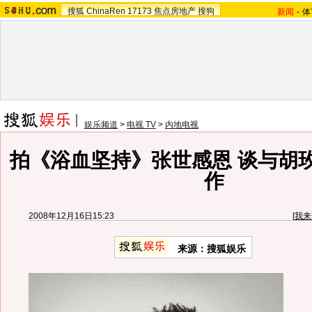
搜狐
ChinaRen
17173
焦点房地产
搜狗
新闻
-
体
娱乐频道
>
电视 TV
>
内地电视
拍《浴血坚持》张世感恩 谈与胡
作
2008年12月16日15:23
[
我来
来源：搜狐娱乐