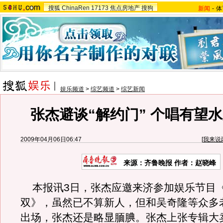
搜狐
ChinaRen
17173
焦点房地产
搜狗
新闻
-
体
娱乐频道
>
综艺频道
>
综艺新闻
张杰避谈“解约门” 个唱有望水
2009年04月06日06:47
[
我来说
来源：齐鲁晚报 作者：赵晓峰
本报讯3日，张杰应邀来济参加娱乐节目
双》，虽然已不算新人，但和吴奇隆等众多
出场，张杰还是略显腼腆。张杰上张专辑大