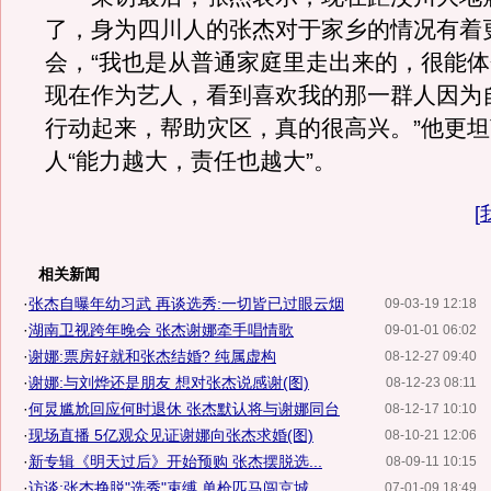
了，身为四川人的张杰对于家乡的情况有着
会，“我也是从普通家庭里走出来的，很能
现在作为艺人，看到喜欢我的那一群人因为
行动起来，帮助灾区，真的很高兴。”他更
人“能力越大，责任也越大”。
[
相关新闻
·
张杰自曝年幼习武 再谈选秀:一切皆已过眼云烟
09-03-19 12:18
·
湖南卫视跨年晚会 张杰谢娜牵手唱情歌
09-01-01 06:02
·
谢娜:票房好就和张杰结婚? 纯属虚构
08-12-27 09:40
·
谢娜:与刘烨还是朋友 想对张杰说感谢(图)
08-12-23 08:11
·
何炅尴尬回应何时退休 张杰默认将与谢娜同台
08-12-17 10:10
·
现场直播 5亿观众见证谢娜向张杰求婚(图)
08-10-21 12:06
·
新专辑《明天过后》开始预购 张杰摆脱选...
08-09-11 10:15
·
访谈:张杰挣脱"选秀"束缚 单枪匹马闯京城
07-01-09 18:49