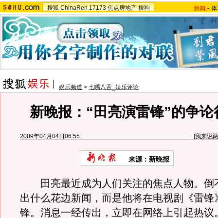
搜狐
ChinaRen
17173
焦点房地产
搜狗
新闻
-
体
娱乐频道
>
七嘴八舌_娱乐评论
新晚报：“田亮演雷锋”的争论
2009年04月04日06:55
[
我来说
来源：新晚报
田亮最近成为人们关注的焦点人物。倒
出什么花边新闻，而是他将在电视剧《雷锋
锋。消息一经传出，立即在网络上引起热议