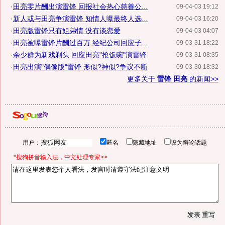
·
田亮零片酬出演雷锋 回报社会热心慈善公...
09-04-03 19:12
·
新人或与田亮争演雷锋 知情人曝最终人选...
09-04-03 16:20
·
田亮版雷锋只有姐弟情 没有谈恋爱
09-04-03 04:07
·
田亮被曝雷锋片酬过百万 经纪公司回应子...
09-03-31 18:22
·
余少群为新戏剃头 回应田亮"抢饭碗"演雷锋
09-03-31 08:35
·
田亮出演"偶像版"雷锋 形似?神似?争议不断
09-03-30 18:32
更多关于
雷锋 田亮
的新闻>>
用户：
匿名
隐藏地址
设为辩论话题
*搜狗拼音输入法，中文处理专家>>