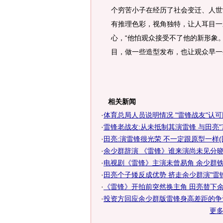
个穷苦小子在经历了社会变迁、人世
有推理色彩，视角独特，让人耳目一
心，“他怕观众接受不了他的新形象
目，做一些造型发布，也让观众早一
相关新闻
·
体育总局人员说明情况 "雷锋战友"认
·
雷锋老战友:从未抵制其演雷锋 与田亮"
·
田亮:演雷锋很光荣 不一定跟原型一样(
·
余少群辞演 《雷锋》谁来演尚未见分
·
电视剧《雷锋》主演未曾易角 余少群铁定
·
田亮个子矮反成优势 挤走余少群演"雷锋
·
《雷锋》开拍前突然换主角 田亮替下余少
·
投资方回应余少群版雷锋身高差距的争议
更