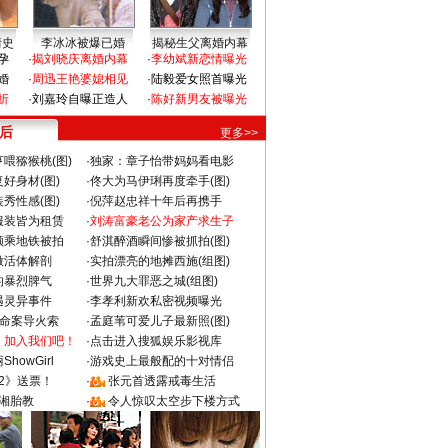
情史
李冰冰被爆已婚
揭秘生父离婚内幕
孕
·
揭刘晓庆离婚内幕
·
李幼斌新恋情曝光
婚
·
周迅王艳婆媳相见
·
陆毅爱女照首曝光
折
·
刘嘉玲自曝正造人
·
陈好新男友被曝光
 后
更多>>
喂猕猴桃(图)
·
独家：章子怡带妈妈看电影
好身材(图)
·
佟大为马伊琍再度牵手(图)
秀性感(图)
·
倪萍赵忠祥十年后再携手
服装皆为租赁
·
刘涛富豪老公为家产求生子
颜乘地铁被拍
·
舒淇醉酒瞬间惨被抓拍(图)
做活体解剖
·
实拍漂亮的地摊西施(组图)
的暴烈脾气
·
世界九大罪恶之城(组图)
遇灵异事件
·
李孝利新欢私密视频曝光
成命案导火索
·
孟庭苇可爱儿子最新照(图)
：加入我们吧！
·
点击进入搜狐娱乐影视库
howGirl
·
游戏史上最般配的十对情侣
2》送票！
·
张元首透露戒毒生活
湘胎教
·
令人惊叹太空步下楼方式