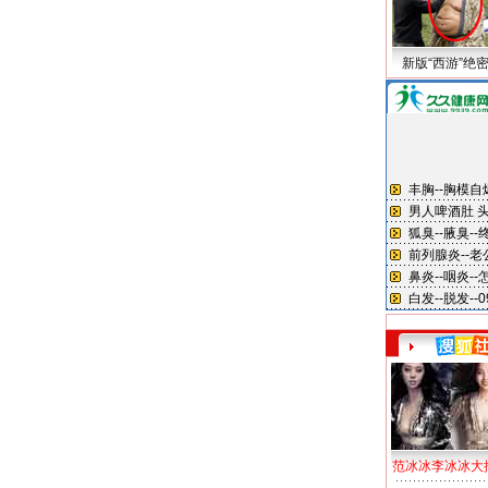
新版“西游”绝
范冰冰李冰冰大