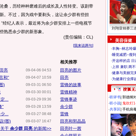
沧桑，历经种种磨难后的成长及人性转变。该剧带
新。不过，因为戏中要剃头，这让余少群有些担
。”经纪人表示，最近将为余少群安排上一些电视节
刘翔亚锦赛三
些熟悉余少群的新形象。
(责任编辑：CL)
美容保健
[
我来说两句
]
·
丰胸--林志玲
·
睡觉减肥--瘦到
·
开这样的店 日进
相关推荐
·
上班 兼职 两
可田亮
田亮的图片
09-04-06 04:53
·
健康与美丽完
言和"
田亮
09-04-07 10:59
·
为健康行业撑
图)
雷锋的故事
09-03-31 06:50
晓
雷锋精神
09-03-30 00:01
·
听评书
|
郭德纲
...
雷锋事迹
09-03-29 09:36
·
听小说
|
鬼吹灯1
"
余少群
09-03-28 13:59
·
共享区
|
手机病
...
雷锋
09-03-27 08:48
(图)
田亮和郭晶晶
09-03-07 16:47
多关于
余少群 田亮
的新闻>>
田亮叶一茜
余少群照片