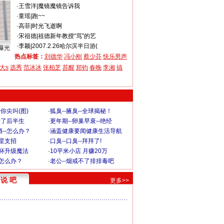
·
王雪洋
|
魔镜魔镜告诉我
·
童瑶
|
跑~~
·
高菲
|
时光飞逝啊
·
宋祖德
|
祖德新年教授“骂”的艺
·
李颖
|
2007.2.26哈尔滨半日游(
曝光
热点标签：
刘德华
冯小刚
蔡少芬
快乐男声
大s
选秀
范冰冰
张柏芝
苏醒
郑钧
春晚
李湘
搞
你尖叫(图)
·
狐臭--腋臭--全球揭秘！
毁了后半生
·
更年期--卵巢早衰--绝经
--怎么办？
·
涵盖健康要闻健康生活导航
明星支招
·
口臭--口臭--拜拜了!
罩杯升级魔法
·
10平米小店 月赚20万
-怎么办？
·
老公--烟戒不了排排毒吧
说 吧
更多>>