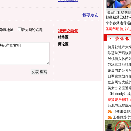
揭田壮壮徐帆
我要发布
·
赵薇被爆已经怀
·
李宇春爆遭母逼
·
圣诞节明信片八
隐藏地址
设为辩论话题
我来说两句
精华区
茶 余 饭
辩论区
·
何炅获地产大亨
·
陈慧琳产后恢复
·
殷桃街头休闲装
·
范冰冰红地毯
·
姚晨与老公素
·
日军竟拿战俘
·
盘点网坛大腕
·
美女办公室遭
·
《Nobody》
·
搜狐娱乐招聘
·
台北电玩展靓丽S
·
《变形金刚
·
王岳伦爆李