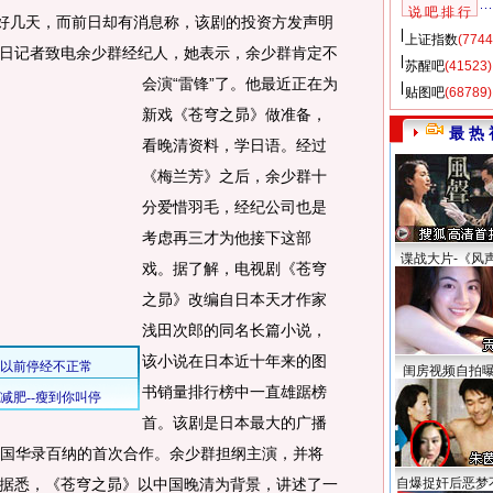
说 吧 排 行
好几天，而前日却有消息称，该剧的投资方发声明
上证指数
(7744
日记者致电余少群经纪人，她表示，余少群肯定不
苏醒吧
(41523)
会演“雷锋”了。
他最近正在为
贴图吧
(68789)
新戏《苍穹之昴》做准备，
最 热 
看晚清资料，学日语。经过
《梅兰芳》之后，余少群十
分爱惜羽毛，经纪公司也是
考虑再三才为他接下这部
谍战大片-《风
戏。据了解，电视剧《苍穹
之昴》改编自日本天才作家
浅田次郎的同名长篇小说，
该小说在日本近十年来的图
闺房视频自拍
书销量排行榜中一直雄踞榜
首。该剧是日本最大的广播
中国华录百纳的首次合作。余少群担纲主演，并将
据悉，《苍穹之昴》以中国晚清为背景，讲述了一
自爆捉奸后恶梦