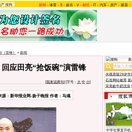
地产
搜狗
新闻
-
体育
-
S
-
娱乐
-
V
-
财经
-
IT
-
汽车
-
房产
-
家居
-
剧《雷锋》
>
新闻
新
 回应田亮“抢饭碗”演雷锋
央视质疑29岁市
石首网站被黑
篡
[
我来说两句
] [字号：
大
中
小
]
宋美龄牛奶洗澡
来源：新华报业网-扬子晚报 作者：马彧
中学生乘直升机