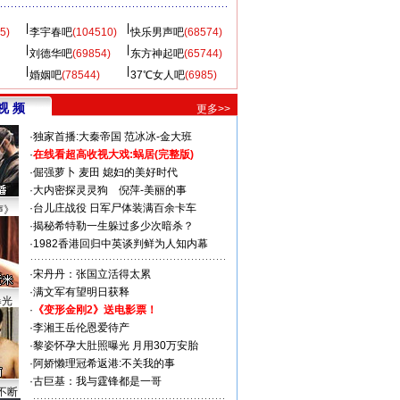
5)
李宇春吧
(104510)
快乐男声吧
(68574)
刘德华吧
(69854)
东方神起吧
(65744)
婚姻吧
(78544)
37℃女人吧
(6985)
视 频
更多>>
·
独家首播:大秦帝国
范冰冰-金大班
·
在线看超高收视大戏:
蜗居(完整版)
·
倔强萝卜
麦田
媳妇的美好时代
·
大内密探灵灵狗
倪萍-美丽的事
·
台儿庄战役 日军尸体装满百余卡车
声》
·
揭秘希特勒一生躲过多少次暗杀？
·
1982香港回归中英谈判鲜为人知内幕
·
宋丹丹：张国立活得太累
·
满文军有望明日获释
曝光
·
《变形金刚2》送电影票！
·
李湘王岳伦恩爱待产
·
黎姿怀孕大肚照曝光 月用30万安胎
·
阿娇懒理冠希返港:不关我的事
·
古巨基：我与霆锋都是一哥
不断