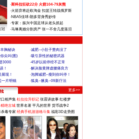
·
斯科拉狂砍22分 火箭104-79灰熊
·
火箭弃将赴欧淘金 扣篮王转战俄罗斯
·
NBA5佳球-朗多背身秀妙传
·
专家：振兴中国足球从老头抓起
连冠
·
马琳离婚分割房产 张一不舍几度落泪
爆丰胸秘诀
·
减肥--小肚子赘肉没了
你尖叫(图)
·
吸引异性的秘密武器
3000
·
45岁以前停经不正常
不误！
·
解决脸黄脾虚腰痛良方
美展现！
·
泡脚减肥--瘦到你叫停！
起一片明镜
·
狐臭--腋臭--09新疗法
更多>>
对口相声集
杜拉拉升职记
张震讲故事
红楼梦
-精绝古城
世界名著
平凡的世界
货币战争2
毒杀毒专家
经典手机游游格斗集
福彩3D走势图