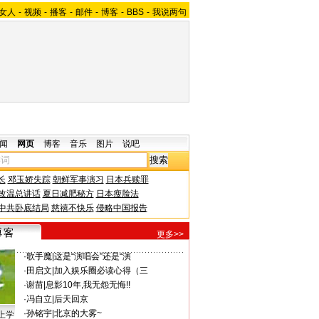
女人
-
视频
-
播客
-
邮件
-
博客
-
BBS
-
我说两句
闻
网页
博客
音乐
图片
说吧
长
邓玉娇失踪
朝鲜军事演习
日本兵赎罪
改温总讲话
夏日减肥秘方
日本瘦脸法
中共卧底结局
慈禧不快乐
侵略中国报告
更多>>
·
歌手魔
|
这是“演唱会”还是“演
·
田启文
|
加入娱乐圈必读心得（三
·
谢苗
|
息影10年,我无怨无悔!!
·
冯自立
|
后天回京
·
孙铭宇
|
北京的大雾~
上学