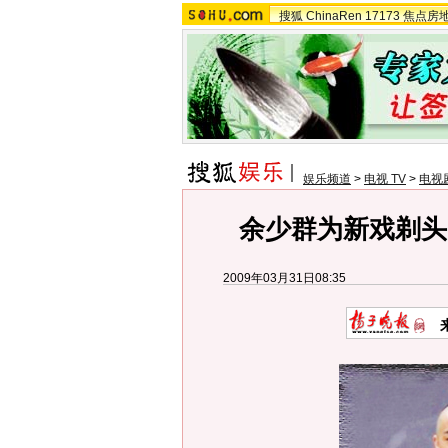
搜狐
ChinaRen
17173
焦点房
娱乐频道
>
电视 TV
>
电视
余少群为新戏剃头
2009年03月31日08:35