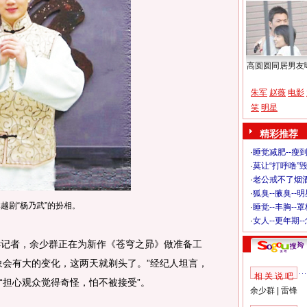
高圆圆同居男友
朱军
赵薇
电影
笑
明星
精彩推荐
·
睡觉减肥--瘦到
·
莫让“打呼噜”
·
老公戒不了烟酒
·
狐臭--腋臭--
越剧“杨乃武”的扮相。
·
睡觉--丰胸--
·
女人--更年期-
记者，余少群正在为新作《苍穹之昴》做准备工
象会有大的变化，这两天就剃头了。”经纪人坦言，
相 关 说 吧
“担心观众觉得奇怪，怕不被接受”。
余少群
|
雷锋