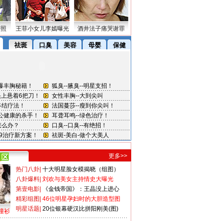
密照
王菲小女儿李嫣曝光
酒井法子痛哭谢罪
更多>>
热门八卦
|
十大明星脸女模揭晓（组图）
八卦爆料
|
刘欢与美女主持情史大曝光
第壹电影
|
《金钱帝国》：王晶没上进心
精彩组图
|
46位明星孕妇时的大胆造型图
明星话题
|
20位银幕硬汉比拼阳刚美(图)
撞衫