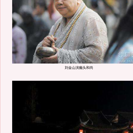
刘金山演癞头和尚