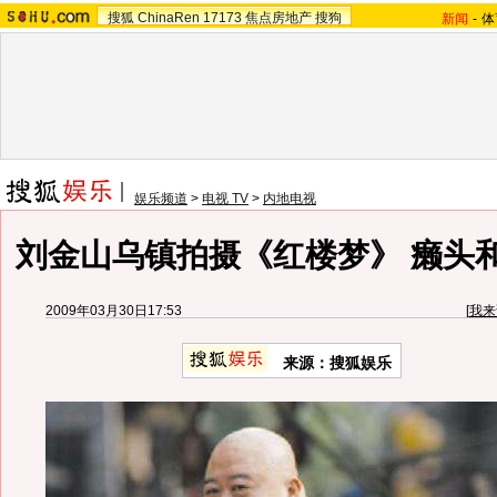
搜狐
ChinaRen
17173
焦点房地产
搜狗
新闻
-
体
娱乐频道
>
电视 TV
>
内地电视
刘金山乌镇拍摄《红楼梦》 癞头
2009年03月30日17:53
[
我来
来源：搜狐娱乐