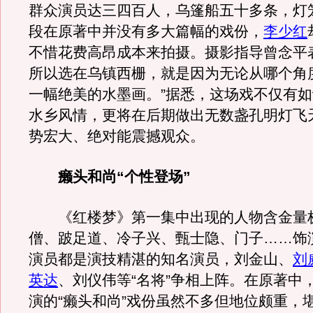
群众演员达三四百人，乌篷船五十多条，灯
段在原著中并没有多大篇幅的戏份，
李少红
不惜花费高昂成本来拍摄。摄影指导曾念平
所以选在乌镇西栅，就是因为无论从哪个角
一幅绝美的水墨画。”据悉，这场戏不仅有
水乡风情，更将在后期做出无数盏孔明灯飞
势宏大、绝对能震撼观众。
癞头和尚“个性登场”
《红楼梦》第一集中出现的人物含金量
僧、跛足道、冷子兴、甄士隐、门子……饰
演员都是演技精湛的知名演员，刘金山、
刘
英达
、刘仪伟等“名将”争相上阵。在原著中
演的“癞头和尚”戏份虽然不多但地位颇重，