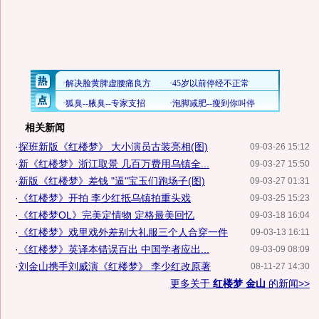
相关新闻
·
探班新版《红楼梦》 大小演员古装亮相(图)
09-03-26 15:12
·
新《红楼梦》浙江取景 几百万费用乌镇全...
09-03-27 15:50
·
新版《红楼梦》差钱 "逼"宝玉们跑场子(图)
09-03-27 01:31
·
《红楼梦》开拍 李少红抵乌镇拍重头戏
09-03-25 15:23
·
《红楼梦OL》完美定情物 定格最美回忆
09-03-18 16:04
·
《红楼梦》戏里戏外差别大礼服三个人合穿一件
09-03-13 16:11
·
《红楼梦》英译本错误百出 中国学者应出...
09-03-09 08:09
·
刘金山携手刘威演《红楼梦》 李少红改原著
08-11-27 14:30
更多关于
红楼梦 金山
的新闻>>