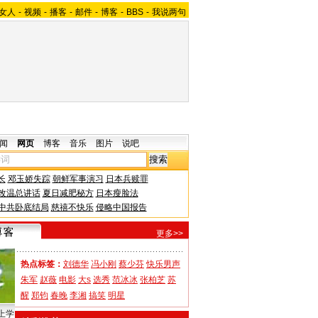
女人
-
视频
-
播客
-
邮件
-
博客
-
BBS
-
我说两句
闻
网页
博客
音乐
图片
说吧
长
邓玉娇失踪
朝鲜军事演习
日本兵赎罪
改温总讲话
夏日减肥秘方
日本瘦脸法
中共卧底结局
慈禧不快乐
侵略中国报告
更多>>
热点标签：
刘德华
冯小刚
蔡少芬
快乐男声
朱军
赵薇
电影
大s
选秀
范冰冰
张柏芝
苏
醒
郑钧
春晚
李湘
搞笑
明星
上学