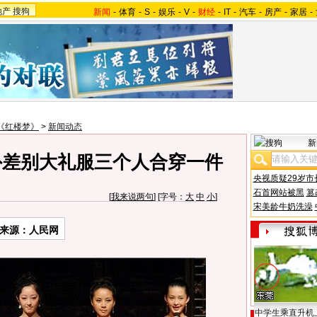
地产
搜狗
新闻
-
体育
-
S
-
娱乐
-
V
-
财经
-
IT
-
汽车
-
房产
-
家居
-
《红楼梦》
>
新闻动态
新
外差别大礼服三个人合穿一件
央视质疑29岁市
石首网站被黑
篡
[
我来说两句
] [字号：
大
中
小
]
宋美龄牛奶洗澡
来源：人民网
中学生乘直升机