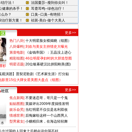
更多>>
热门八卦
|
十大明星脸女模揭晓（组图）
八卦爆料
|
刘欢与美女主持情史大曝光
第壹电影
|
《金钱帝国》：王晶没上进心
精彩组图
|
46位明星孕妇时的大胆造型图
明星话题
|
20位银幕硬汉比拼阳刚美(图)
撞衫
狐观演团】普契尼歌剧《艺术家生涯》打分贴
电影里15位大牌女星美图大盘点（组图）
更多>>
焦点新闻
|
不要迷恋哥，哥只是一个鬼
贴贴图图
|
英媒评出2009年度搞怪发明
娱乐旮旯
|
当红明星不仅仅是名利双收
情感世界
|
后悔嫁给这样一个山西男人
型男索女
|
小糖精归来，在海边轻轻舞
口水
么出过国的人回来之后都会说中国不好