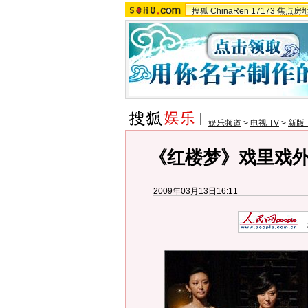
搜狐
ChinaRen
17173
焦点房
娱乐频道
>
电视 TV
>
新版
《红楼梦》戏里戏
2009年03月13日16:11