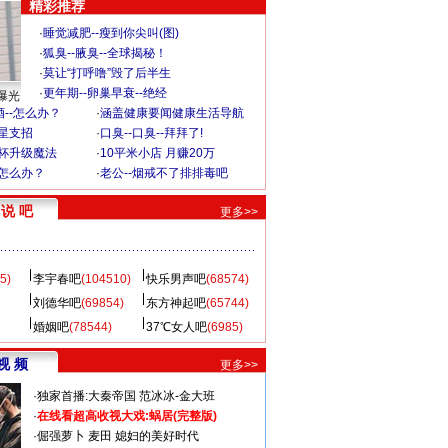
精彩推荐
·
睡觉减肥--瘦到你尖叫(图)
·
狐臭--腋臭--全球揭秘！
·
莫让“打呼噜”毁了后半生
·
更年期--卵巢早衰--绝经
曝光
--怎么办？
·
涵盖健康要闻健康生活导航
明星支招
·
口臭--口臭--拜拜了!
罩杯升级魔法
·
10平米小店 月赚20万
-怎么办？
·
老公--烟戒不了排排毒吧
说 吧
更多>>
5)
李宇春吧
(104510)
快乐男声吧
(68574)
刘德华吧
(69854)
东方神起吧
(65744)
婚姻吧
(78544)
37℃女人吧
(6985)
视 频
更多>>
·
独家首播:大秦帝国
范冰冰-金大班
·
在线看超高收视大戏:
蜗居(完整版)
·
倔强萝卜
麦田
媳妇的美好时代