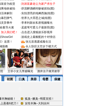
服装皆为租赁
·
刘涛富豪老公为家产求生子
颜乘地铁被拍
·
舒淇醉酒瞬间惨被抓拍(图)
做活体解剖
·
实拍漂亮的地摊西施(组图)
的暴烈脾气
·
世界九大罪恶之城(组图)
遇灵异事件
·
李孝利新欢私密视频曝光
成命案导火索
·
孟庭苇可爱儿子最新照(图)
：加入我们吧！
·
点击进入搜狐娱乐影视库
howGirl
·
游戏史上最般配的十对情侣
2》送票！
·
张元首透露戒毒生活
湘胎教
·
令人惊叹太空步下楼方式
密照
王菲小女儿李嫣曝光
酒井法子痛哭谢罪