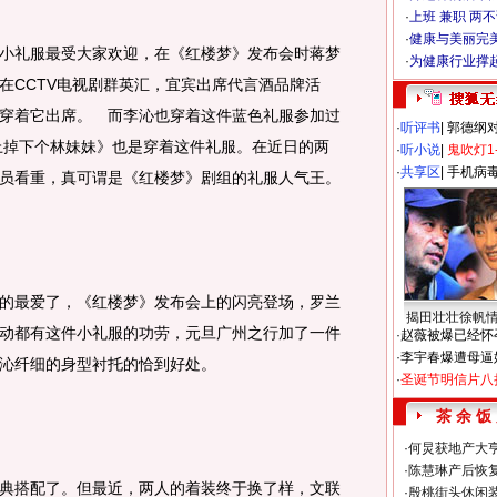
·
上班 兼职 两
·
健康与美丽完
礼服最受大家欢迎，在《红楼梦》发布会时蒋梦
·
为健康行业撑
在CCTV电视剧群英汇，宜宾出席代言酒品牌活
穿着它出席。 而李沁也穿着这件蓝色礼服参加过
·
听评书
|
郭德纲
天上掉下个林妹妹》也是穿着这件礼服。在近日的两
·
听小说
|
鬼吹灯1
·
共享区
|
手机病
员看重，真可谓是《红楼梦》剧组的礼服人气王。
最爱了，《红楼梦》发布会上的闪亮登场，罗兰
揭田壮壮徐帆
动都有这件小礼服的功劳，元旦广州之行加了一件
·
赵薇被爆已经怀
·
李宇春爆遭母逼
沁纤细的身型衬托的恰到好处。
·
圣诞节明信片八
茶 余 饭
·
何炅获地产大亨
·
陈慧琳产后恢复
搭配了。但最近，两人的着装终于换了样，文联
·
殷桃街头休闲装