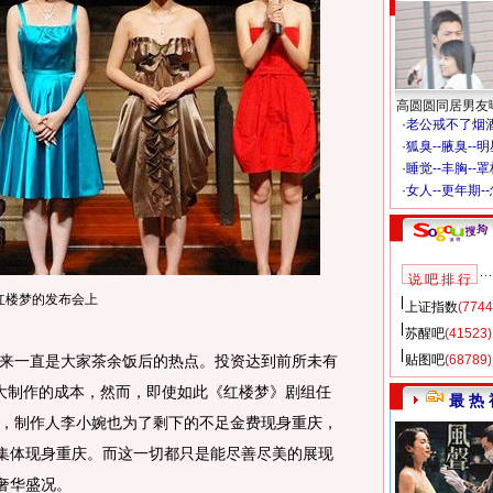
高圆圆同居男友
·
老公戒不了烟酒
·
狐臭--腋臭--
·
睡觉--丰胸--
·
女人--更年期-
说 吧 排 行
红楼梦的发布会上
上证指数
(7744
苏醒吧
(41523)
一直是大家茶余饭后的热点。投资达到前所未有
贴图吧
(68789)
部大制作的成本，然而，即使如此《红楼梦》剧组任
最 热 
，制作人李小婉也为了剩下的不足金费现身重庆，
能集体现身重庆。而这一切都只是能尽善尽美的展现
奢华盛况。