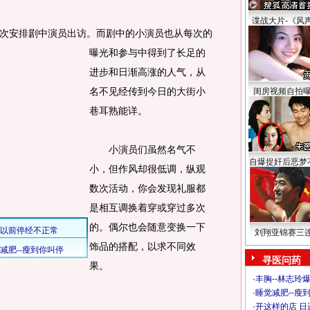
谍战大片-《风
次安排剧中演员出访。
而剧中的小演员也从每次的
曝光和参与中得到了长足的
进步和日渐高涨的人气，从
名不见经传到今日的大街小
闺房视频自拍
巷耳熟能详。
小演员们虽然名气不
自爆捉奸后恶梦
小，但作风却很低调，纵观
数次活动，你会发现礼服都
是相互调换着穿或穿过多次
的。偶尔也会随意变换一下
刘翔亚锦赛三
饰品的搭配，以求不同效
寻医问药
果。
·
丰胸--林志玲
·
睡觉减肥--瘦到
·
开这样的店 日进