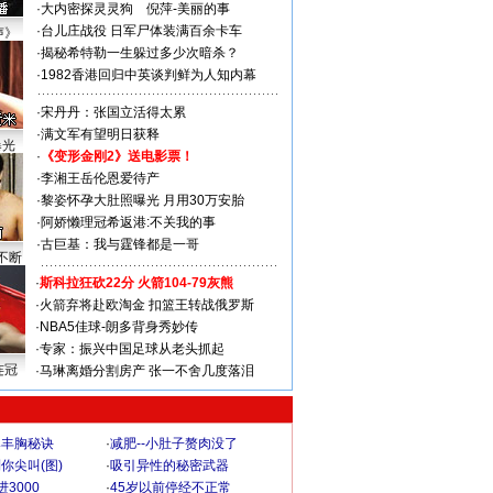
·
大内密探灵灵狗
倪萍-美丽的事
·
台儿庄战役 日军尸体装满百余卡车
声》
·
揭秘希特勒一生躲过多少次暗杀？
·
1982香港回归中英谈判鲜为人知内幕
·
宋丹丹：张国立活得太累
·
满文军有望明日获释
曝光
·
《变形金刚2》送电影票！
·
李湘王岳伦恩爱待产
·
黎姿怀孕大肚照曝光 月用30万安胎
·
阿娇懒理冠希返港:不关我的事
·
古巨基：我与霆锋都是一哥
不断
·
斯科拉狂砍22分 火箭104-79灰熊
·
火箭弃将赴欧淘金 扣篮王转战俄罗斯
·
NBA5佳球-朗多背身秀妙传
·
专家：振兴中国足球从老头抓起
连冠
·
马琳离婚分割房产 张一不舍几度落泪
爆丰胸秘诀
·
减肥--小肚子赘肉没了
你尖叫(图)
·
吸引异性的秘密武器
3000
·
45岁以前停经不正常