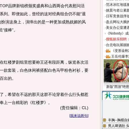
·
范冰冰红地毯
TOP品牌新锐榜颁奖盛典和山西两会代表慰问活
·
姚晨与老公素
系列。即便如此，曾经的这对经典组合仍不能“退
·
日军竟拿战俘
的扮演这身上，演绎出的是一种更加成熟妩媚的风
·
盘点网坛大腕
·
美女办公室遭
“接棒”。
·
《Nobody》
·
搜狐娱乐招聘
·
台北电玩展靓丽S
·
《变形金刚
·
王岳伦爆李
红楼梦剧组里想要称王还有段距离，纵览各次活
一款套装，白色休闲裤搭配白色马甲粉色衬衫，要
百出的。
新版“西游”绝
，希望在不远的那天这群不论穿着什么行头都惹
奉上一台精彩的《红楼梦》。
(责任编辑：CL)
[
我来说两句
]