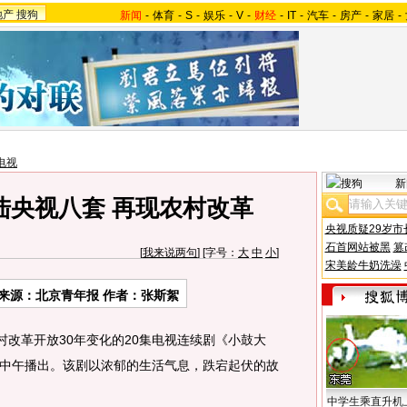
地产
搜狗
新闻
-
体育
-
S
-
娱乐
-
V
-
财经
-
IT
-
汽车
-
房产
-
家居
-
电视
新
陆央视八套 再现农村改革
央视质疑29岁市
石首网站被黑
篡
[
我来说两句
] [字号：
大
中
小
]
宋美龄牛奶洗澡
来源：北京青年报 作者：张斯絮
改革开放30年变化的20集电视连续剧《小鼓大
中午播出。该剧以浓郁的生活气息，跌宕起伏的故
中学生乘直升机