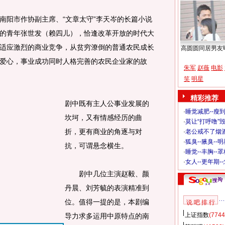
阳市作协副主席、“文章太守”李天岑的长篇小说
的青年张世发（赖四儿），恰逢改革开放的时代大
适应激烈的商业竞争，从贫穷潦倒的普通农民成长
高圆圆同居男友
爱心，事业成功同时人格完善的农民企业家的故
朱军
赵薇
电影
笑
明星
精彩推荐
剧中既有主人公事业发展的
·
睡觉减肥--瘦到
坎坷，又有情感经历的曲
·
莫让“打呼噜”
折，更有商业的角逐与对
·
老公戒不了烟酒
·
狐臭--腋臭--
抗，可谓悬念横生。
·
睡觉--丰胸--
·
女人--更年期-
剧中几位主演赵毅、颜
丹晨、刘芳毓的表演精准到
位。值得一提的是，本剧编
说 吧 排 行
上证指数
(7744
导力求多运用中原特点的南