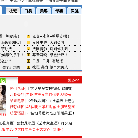
密照
王菲小女儿李嫣曝光
酒井法子痛哭谢罪
更多>>
热门八卦
|
十大明星脸女模揭晓（组图）
八卦爆料
|
刘欢与美女主持情史大曝光
第壹电影
|
《金钱帝国》：王晶没上进心
精彩组图
|
46位明星孕妇时的大胆造型图
明星话题
|
20位银幕硬汉比拼阳刚美(图)
撞衫
狐观演团】普契尼歌剧《艺术家生涯》打分贴
电影里15位大牌女星美图大盘点（组图）