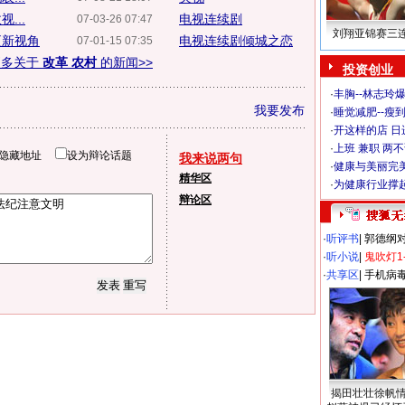
...
电视连续剧
07-03-26 07:47
刘翔亚锦赛三
更新视角
电视连续剧倾城之恋
07-01-15 07:35
更多关于
改革 农村
的新闻>>
投资创业
·
丰胸--林志玲
我要发布
·
睡觉减肥--瘦到
·
开这样的店 日进
·
上班 兼职 两
隐藏地址
设为辩论话题
我来说两句
·
健康与美丽完
精华区
·
为健康行业撑
辩论区
·
听评书
|
郭德纲
·
听小说
|
鬼吹灯1
·
共享区
|
手机病
揭田壮壮徐帆