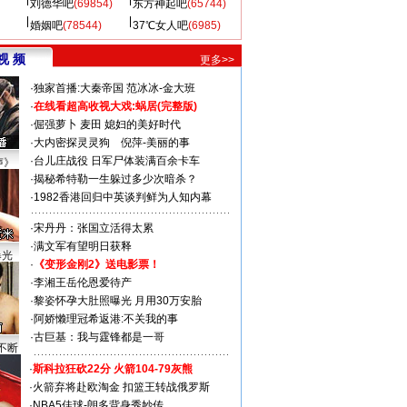
刘德华吧
(69854)
东方神起吧
(65744)
婚姻吧
(78544)
37℃女人吧
(6985)
视 频
更多>>
·
独家首播:大秦帝国
范冰冰-金大班
·
在线看超高收视大戏:
蜗居(完整版)
·
倔强萝卜
麦田
媳妇的美好时代
·
大内密探灵灵狗
倪萍-美丽的事
·
台儿庄战役 日军尸体装满百余卡车
声》
·
揭秘希特勒一生躲过多少次暗杀？
·
1982香港回归中英谈判鲜为人知内幕
·
宋丹丹：张国立活得太累
·
满文军有望明日获释
曝光
·
《变形金刚2》送电影票！
·
李湘王岳伦恩爱待产
·
黎姿怀孕大肚照曝光 月用30万安胎
·
阿娇懒理冠希返港:不关我的事
·
古巨基：我与霆锋都是一哥
不断
·
斯科拉狂砍22分 火箭104-79灰熊
·
火箭弃将赴欧淘金 扣篮王转战俄罗斯
·
NBA5佳球-朗多背身秀妙传