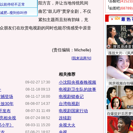
苏醒吧
(41523)
阳方言，并让当地传统民间
贴图吧
(68789)
曲艺“鼓儿哼”贯穿全剧，不仅
最 热 
紧扣主题而且别有韵味，充
众朋友们在欣赏电视剧的同时也能尽情感受中原音
(责任编辑：Michelle)
谍战大片-《风
[
我来说两句
]
相关推荐
小沈阳央视春晚视频
09-02-27 17:30
闺房视频自拍
一
电视剧卫生队的故事
08-11-18 09:13
震撼登场
电视剧锁春记
08-11-17 16:00
放30年
台湾电视剧
08-08-07 14:37
开发布
电视剧国家行动
08-07-31 11:49
自爆捉奸后恶梦
亮相央视
连续剧
08-07-24 08:52
邓小平》
央视大火
08-03-11 15:20
...
央视
07-08-21 18:07