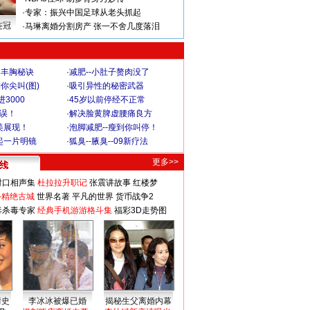
·
专家：振兴中国足球从老头抓起
连冠
·
马琳离婚分割房产 张一不舍几度落泪
爆丰胸秘诀
·
减肥--小肚子赘肉没了
你尖叫(图)
·
吸引异性的秘密武器
3000
·
45岁以前停经不正常
不误！
·
解决脸黄脾虚腰痛良方
美展现！
·
泡脚减肥--瘦到你叫停！
起一片明镜
·
狐臭--腋臭--09新疗法
更多>>
对口相声集
杜拉拉升职记
张震讲故事
红楼梦
-精绝古城
世界名著
平凡的世界
货币战争2
毒杀毒专家
经典手机游游格斗集
福彩3D走势图
情史
李冰冰被爆已婚
揭秘生父离婚内幕