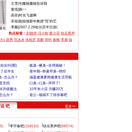
·
王雪洋
|
魔镜魔镜告诉我
·
童瑶
|
跑~~
·
高菲
|
时光飞逝啊
·
宋祖德
|
祖德新年教授“骂”的艺
·
李颖
|
2007.2.26哈尔滨半日游(
曝光
热点标签：
刘德华
冯小刚
蔡少芬
快乐男声
大s
选秀
范冰冰
张柏芝
苏醒
郑钧
春晚
李湘
搞
你尖叫(图)
·
狐臭--腋臭--全球揭秘！
毁了后半生
·
更年期--卵巢早衰--绝经
--怎么办？
·
涵盖健康要闻健康生活导航
明星支招
·
口臭--口臭--拜拜了!
罩杯升级魔法
·
10平米小店 月赚20万
-怎么办？
·
老公--烟戒不了排排毒吧
说 吧
更多>>
5)
李宇春吧
(104510)
快乐男声吧
(68574)