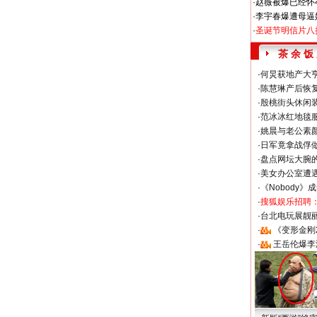
·
赵薇被爆已经怀
·
李宇春爆遭母逼
·
圣诞节明信片八
茶 余 饭
·
何炅获地产大亨
·
陈慧琳产后恢复
·
殷桃街头休闲装
·
范冰冰红地毯
·
姚晨与老公素
·
日军竟拿战俘
·
盘点网坛大腕
·
美女办公室遭
·
《Nobody》
·
搜狐娱乐招聘
·
台北电玩展靓丽S
·
《变形金刚
·
王岳伦爆李