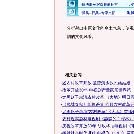
分折射出中原文化的乡土气息，使观
韵的文化风采。
相关新闻
·
述农村改革开放 童蕾演少数民族姑娘
·
改革开放30年 电视剧产量跃居世界第
·
尤勇赵子惠演农村改革 《大地》明日
·
《鹏城春秋》即将杀青 回顾农村改革开
·
尤勇赵子惠演"农村改革"《大地》首播
·
农村现实题材电视剧《静静的白桦林》
·
庆祝改革开放30年 胡玫将拍电视剧《
·
折射社会时代进程 电视剧《户口》展现农