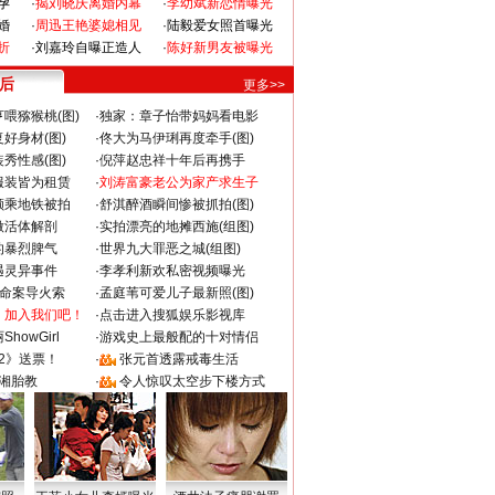
孕
·
揭刘晓庆离婚内幕
·
李幼斌新恋情曝光
婚
·
周迅王艳婆媳相见
·
陆毅爱女照首曝光
折
·
刘嘉玲自曝正造人
·
陈好新男友被曝光
 后
更多>>
喂猕猴桃(图)
·
独家：章子怡带妈妈看电影
好身材(图)
·
佟大为马伊琍再度牵手(图)
秀性感(图)
·
倪萍赵忠祥十年后再携手
服装皆为租赁
·
刘涛富豪老公为家产求生子
颜乘地铁被拍
·
舒淇醉酒瞬间惨被抓拍(图)
做活体解剖
·
实拍漂亮的地摊西施(组图)
的暴烈脾气
·
世界九大罪恶之城(组图)
遇灵异事件
·
李孝利新欢私密视频曝光
成命案导火索
·
孟庭苇可爱儿子最新照(图)
：加入我们吧！
·
点击进入搜狐娱乐影视库
howGirl
·
游戏史上最般配的十对情侣
2》送票！
·
张元首透露戒毒生活
湘胎教
·
令人惊叹太空步下楼方式