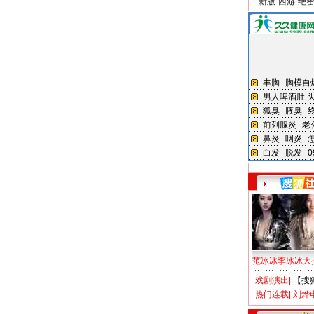
新版“西游”绝
范冰冰李冰冰大
戏剧演出
|
【搜
热门连载
|
刘烨