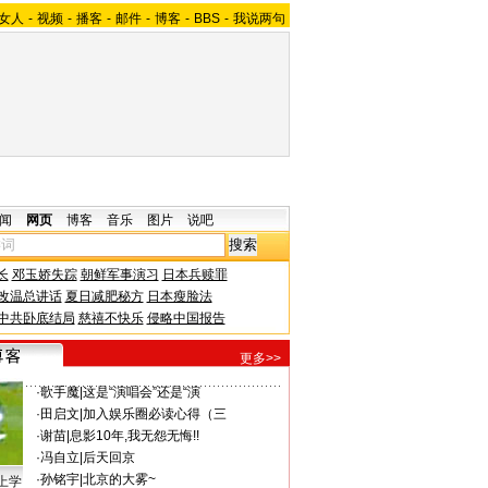
女人
-
视频
-
播客
-
邮件
-
博客
-
BBS
-
我说两句
闻
网页
博客
音乐
图片
说吧
长
邓玉娇失踪
朝鲜军事演习
日本兵赎罪
改温总讲话
夏日减肥秘方
日本瘦脸法
中共卧底结局
慈禧不快乐
侵略中国报告
更多>>
·
歌手魔
|
这是“演唱会”还是“演
·
田启文
|
加入娱乐圈必读心得（三
·
谢苗
|
息影10年,我无怨无悔!!
·
冯自立
|
后天回京
·
孙铭宇
|
北京的大雾~
上学