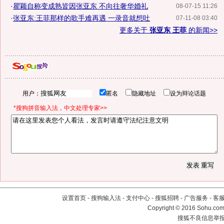
·
瞿颖自称变成熟皆因张亚东 不向往奢华婚礼
08-07-15 11:26
·
张亚东:王菲那样的歌手难再遇 一录音就想吐
07-11-08 03:40
更多关于
张亚东 王菲
的新闻>>
用户：
匿名
隐藏地址
设为辩论话题
*搜狗拼音输入法，中文处理专家>>
设置首页
-
搜狗输入法
-
支付中心
-
搜狐招聘
-
广告服务
-
客
Copyright
©
2016 Sohu.com 
搜狐不良信息举