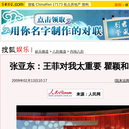
搜狐
ChinaRen
17173
焦点房地产
搜狗
新闻
-
体
娱乐频道
>
八卦频道
>
内地八卦
张亚东：王菲对我太重要 瞿颖和
2009年02月13日10:17
[
我来说
来源：人民网