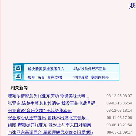
[
我
相关新闻
·
瞿颖浓情蜜意为张亚东庆功 珍馐美味大曝...
08-12-26 08:07
·
张亚东:陈楚生莫名其妙消失 我没王菲电话号码
09-01-15 06:54
·
张亚东谈"音乐之路" 王菲给我幸运
08-12-03 18:14
·
张亚东否认王菲复出 瞿颖不出席北京音乐...
08-11-03 17:08
·
组图:瞿颖抛开张亚东 派对上与李东田对嘴亲
08-08-13 21:54
·
与张亚东高调同台 瞿颖理解男友偷会旧爱(图)
08-08-11 09:17