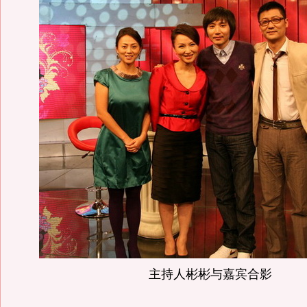
主持人彬彬与嘉宾合影