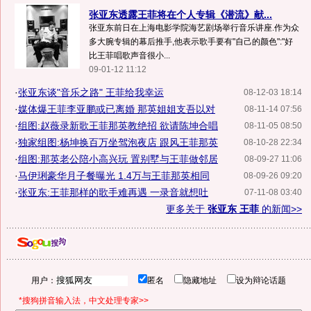
张亚东透露王菲将在个人专辑《潜流》献...
张亚东前日在上海电影学院海艺剧场举行音乐讲座.作为众
多大腕专辑的幕后推手,他表示歌手要有"自己的颜色":"好
比王菲唱歌声音很小...
09-01-12 11:12
·
张亚东谈"音乐之路" 王菲给我幸运
08-12-03 18:14
·
媒体爆王菲李亚鹏或已离婚 那英姐姐支吾以对
08-11-14 07:56
·
组图:赵薇录新歌王菲那英教绝招 欲请陈坤合唱
08-11-05 08:50
·
独家组图:杨坤换百万坐驾泡夜店 跟风王菲那英
08-10-28 22:34
·
组图:那英老公陪小高兴玩 置别墅与王菲做邻居
08-09-27 11:06
·
马伊琍豪华月子餐曝光 1.4万与王菲那英相同
08-09-26 09:20
·
张亚东:王菲那样的歌手难再遇 一录音就想吐
07-11-08 03:40
更多关于
张亚东 王菲
的新闻>>
用户：
匿名
隐藏地址
设为辩论话题
*搜狗拼音输入法，中文处理专家>>