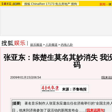
搜狐
ChinaRen
17173
焦点房地产
搜狗
新闻
-
体
娱乐频道
>
八卦频道
>
内地八卦
张亚东：陈楚生莫名其妙消失 我
码
2009年01月15日06:54
[
我来说
来源：齐鲁晚报
[
提要
] 著名音乐制作人张亚东应邀出任在济南举行的“全国主持人
日，他来到济南参加了该活动的新闻发布会……[
我来说两句
]