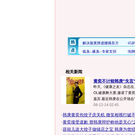
相关新闻
黄奕不计较韩庚"失言"
昨天,《健康之友》杂志
OL健康舞大赛,邀请了黄
嘉宾.最近韩庚在公开场合"
08-12-14 02:45
·
韩庚黄奕包饺子庆关机 微笑相视打破不见
·
黄奕接受道歉 替韩庚辩护称他是无心"
·
容祖儿送大饺子做镇店之宝 韩庚为曾经失