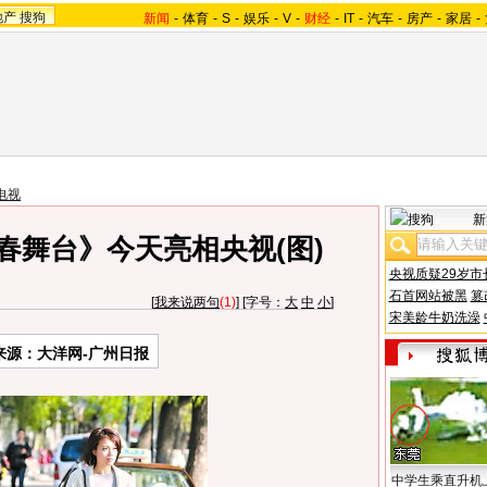
地产
搜狗
新闻
-
体育
-
S
-
娱乐
-
V
-
财经
-
IT
-
汽车
-
房产
-
家居
-
电视
新
春舞台》今天亮相央视(图)
央视质疑29岁市
石首网站被黑
篡
[
我来说两句
(1)
] [字号：
大
中
小
]
宋美龄牛奶洗澡
来源：大洋网-广州日报
中学生乘直升机