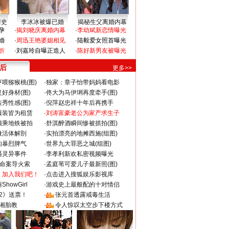
情史
李冰冰被爆已婚
揭秘生父离婚内幕
孕
·
揭刘晓庆离婚内幕
·
李幼斌新恋情曝光
婚
·
周迅王艳婆媳相见
·
陆毅爱女照首曝光
折
·
刘嘉玲自曝正造人
·
陈好新男友被曝光
 后
更多>>
喂猕猴桃(图)
·
独家：章子怡带妈妈看电影
好身材(图)
·
佟大为马伊琍再度牵手(图)
秀性感(图)
·
倪萍赵忠祥十年后再携手
服装皆为租赁
·
刘涛富豪老公为家产求生子
颜乘地铁被拍
·
舒淇醉酒瞬间惨被抓拍(图)
做活体解剖
·
实拍漂亮的地摊西施(组图)
的暴烈脾气
·
世界九大罪恶之城(组图)
遇灵异事件
·
李孝利新欢私密视频曝光
成命案导火索
·
孟庭苇可爱儿子最新照(图)
：加入我们吧！
·
点击进入搜狐娱乐影视库
howGirl
·
游戏史上最般配的十对情侣
2》送票！
·
张元首透露戒毒生活
湘胎教
·
令人惊叹太空步下楼方式