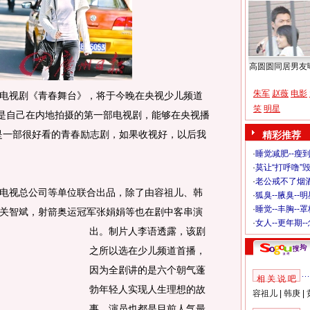
高圆圆同居男友
朱军
赵薇
电影
视剧《青春舞台》，将于今晚在央视少儿频道
笑
明星
这是自己在内地拍摄的第一部电视剧，能够在央视播
是一部很好看的青春励志剧，如果收视好，以后我
精彩推荐
·
睡觉减肥--瘦到
·
莫让“打呼噜”
·
老公戒不了烟酒
视总公司等单位联合出品，除了由容祖儿、韩
·
狐臭--腋臭--
·
睡觉--丰胸--
关智斌，射箭奥运冠军张娟娟等也在剧中客串演
·
女人--更年期-
出。
制片人李语透露，该剧
之所以选在少儿频道首播，
因为全剧讲的是六个朝气蓬
相 关 说 吧
勃年轻人实现人生理想的故
容祖儿
|
韩庚
|
事，演员也都是目前人气最