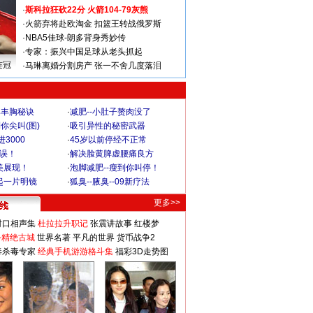
·
斯科拉狂砍22分 火箭104-79灰熊
·
火箭弃将赴欧淘金 扣篮王转战俄罗斯
·
NBA5佳球-朗多背身秀妙传
·
专家：振兴中国足球从老头抓起
连冠
·
马琳离婚分割房产 张一不舍几度落泪
爆丰胸秘诀
·
减肥--小肚子赘肉没了
你尖叫(图)
·
吸引异性的秘密武器
3000
·
45岁以前停经不正常
不误！
·
解决脸黄脾虚腰痛良方
美展现！
·
泡脚减肥--瘦到你叫停！
起一片明镜
·
狐臭--腋臭--09新疗法
更多>>
对口相声集
杜拉拉升职记
张震讲故事
红楼梦
-精绝古城
世界名著
平凡的世界
货币战争2
毒杀毒专家
经典手机游游格斗集
福彩3D走势图