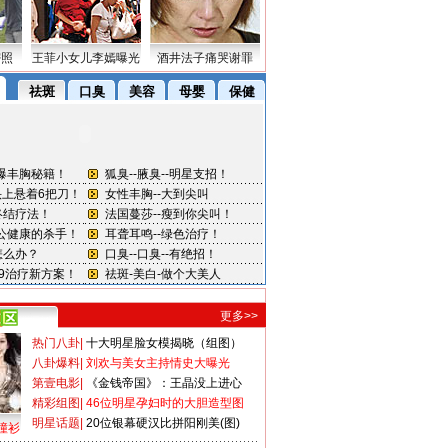
密照
王菲小女儿李嫣曝光
酒井法子痛哭谢罪
更多>>
热门八卦
|
十大明星脸女模揭晓（组图）
八卦爆料
|
刘欢与美女主持情史大曝光
第壹电影
|
《金钱帝国》：王晶没上进心
精彩组图
|
46位明星孕妇时的大胆造型图
明星话题
|
20位银幕硬汉比拼阳刚美(图)
撞衫