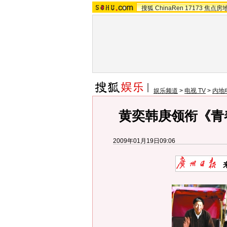
搜狐
ChinaRen
17173
焦点房
娱乐频道
>
电视 TV
>
内地
黄奕韩庚领衔《青
2009年01月19日09:06