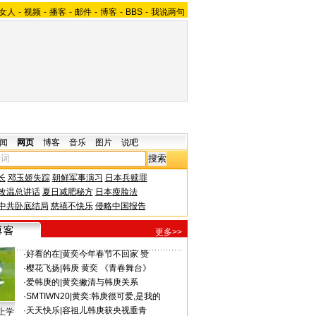
女人
-
视频
-
播客
-
邮件
-
博客
-
BBS
-
我说两句
闻
网页
博客
音乐
图片
说吧
长
邓玉娇失踪
朝鲜军事演习
日本兵赎罪
改温总讲话
夏日减肥秘方
日本瘦脸法
中共卧底结局
慈禧不快乐
侵略中国报告
更多>>
·
好看的在
|
黄奕今年春节不回家 赞
·
樱花飞扬
|
韩庚 黄奕 《青春舞台》
·
爱韩庚的
|
黄奕撇清与韩庚关系
·
SMTIWN20
|
黄奕:韩庚很可爱,是我的
·
天天快乐
|
容祖儿韩庚获央视垂青
上学