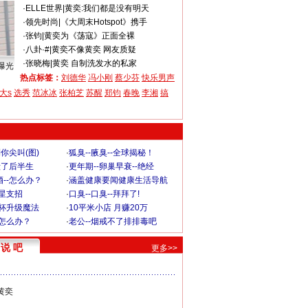
·
ELLE世界
|
黄奕:我们都是没有明天
·
领先时尚
|
《大周末Hotspot》携手
·
张钧
|
黄奕为《荡寇》正面全裸
·
八卦·#
|
黄奕不像黄奕 网友质疑
·
张晓梅
|
黄奕 自制洗发水的私家
曝光
热点标签：
刘德华
冯小刚
蔡少芬
快乐男声
大s
选秀
范冰冰
张柏芝
苏醒
郑钧
春晚
李湘
搞
你尖叫(图)
·
狐臭--腋臭--全球揭秘！
毁了后半生
·
更年期--卵巢早衰--绝经
--怎么办？
·
涵盖健康要闻健康生活导航
明星支招
·
口臭--口臭--拜拜了!
罩杯升级魔法
·
10平米小店 月赚20万
-怎么办？
·
老公--烟戒不了排排毒吧
说 吧
更多>>
黄奕