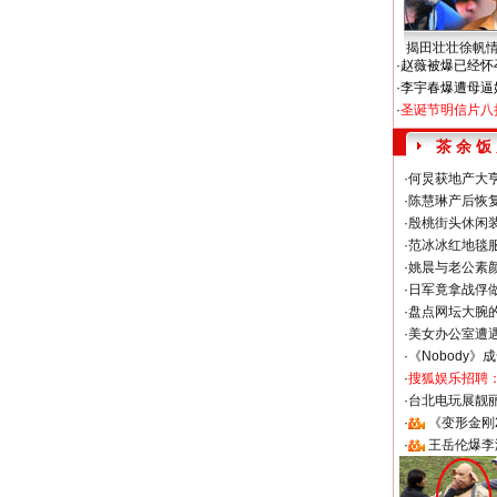
揭田壮壮徐帆
·
赵薇被爆已经怀
·
李宇春爆遭母逼
·
圣诞节明信片八
茶 余 饭
·
何炅获地产大亨
·
陈慧琳产后恢复
·
殷桃街头休闲装
·
范冰冰红地毯
·
姚晨与老公素
·
日军竟拿战俘
·
盘点网坛大腕
·
美女办公室遭
·
《Nobody》
·
搜狐娱乐招聘
·
台北电玩展靓丽S
·
《变形金刚
·
王岳伦爆李