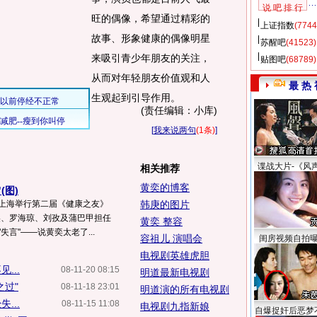
说 吧 排 行
旺的偶像，希望通过精彩的
上证指数
(7744
故事、形象健康的偶像明星
苏醒吧
(41523)
来吸引青少年朋友的关注，
贴图吧
(68789)
从而对年轻朋友价值观和人
最 热 
生观起到引导作用。
(责任编辑：小库)
[
我来说两句
(1条)
]
谍战大片-《风
相关推荐
黄奕的博客
(图)
在上海举行第二届《健康之友》
韩庚的图片
奕、罗海琼、刘孜及蒲巴甲担任
黄奕 整容
失言"——说黄奕太老了...
容祖儿 演唱会
闺房视频自拍
电视剧英雄虎胆
...
08-11-20 08:15
明道最新电视剧
之过"
08-11-18 23:01
明道演的所有电视剧
...
08-11-15 11:08
电视剧九指新娘
自爆捉奸后恶梦