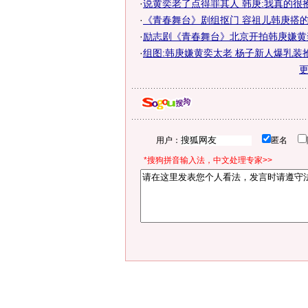
·
说黄奕老了点得罪其人 韩庚:我真的很抱
·
《青春舞台》剧组抠门 容祖儿韩庚搭
·
励志剧《青春舞台》北京开拍韩庚嫌黄
·
组图:韩庚嫌黄奕太老 杨子新人爆乳装
用户：
匿名
*搜狗拼音输入法，中文处理专家>>