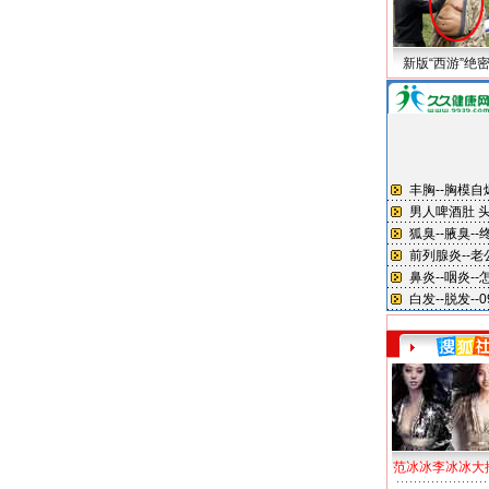
新版“西游”绝
范冰冰李冰冰大