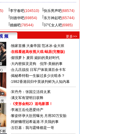
5)
李宇春吧
(104510)
快乐男声吧
(68574)
刘德华吧
(69854)
东方神起吧
(65744)
婚姻吧
(78544)
37℃女人吧
(6985)
视 频
更多>>
·
独家首播:大秦帝国
范冰冰-金大班
·
在线看超高收视大戏:
蜗居(完整版)
·
倔强萝卜
麦田
媳妇的美好时代
·
大内密探灵灵狗
倪萍-美丽的事
·
台儿庄战役 日军尸体装满百余卡车
声》
·
揭秘希特勒一生躲过多少次暗杀？
·
1982香港回归中英谈判鲜为人知内幕
·
宋丹丹：张国立活得太累
·
满文军有望明日获释
曝光
·
《变形金刚2》送电影票！
·
李湘王岳伦恩爱待产
·
黎姿怀孕大肚照曝光 月用30万安胎
·
阿娇懒理冠希返港:不关我的事
·
古巨基：我与霆锋都是一哥
不断