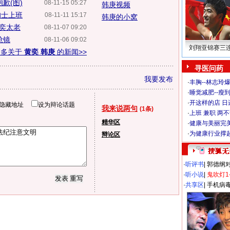
歉(图)
08-11-15 05:27
韩庚视频
的士上班
08-11-11 15:17
韩庚的小窝
奕太老
08-11-07 09:20
抢镜
08-11-06 09:02
刘翔亚锦赛三
更多关于
黄奕 韩庚
的新闻>>
寻医问药
我要发布
·
丰胸--林志玲
·
睡觉减肥--瘦到
·
开这样的店 日进
隐藏地址
设为辩论话题
我来说两句
(1条)
·
上班 兼职 两
精华区
·
健康与美丽完
·
为健康行业撑
辩论区
·
听评书
|
郭德纲
·
听小说
|
鬼吹灯1
·
共享区
|
手机病