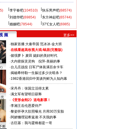
5)
李宇春吧
(104510)
快乐男声吧
(68574)
刘德华吧
(69854)
东方神起吧
(65744)
婚姻吧
(78544)
37℃女人吧
(6985)
视 频
更多>>
·
独家首播:大秦帝国
范冰冰-金大班
·
在线看超高收视大戏:
蜗居(完整版)
·
倔强萝卜
麦田
媳妇的美好时代
·
大内密探灵灵狗
倪萍-美丽的事
·
台儿庄战役 日军尸体装满百余卡车
声》
·
揭秘希特勒一生躲过多少次暗杀？
·
1982香港回归中英谈判鲜为人知内幕
·
宋丹丹：张国立活得太累
·
满文军有望明日获释
曝光
·
《变形金刚2》送电影票！
·
李湘王岳伦恩爱待产
·
黎姿怀孕大肚照曝光 月用30万安胎
·
阿娇懒理冠希返港:不关我的事
·
古巨基：我与霆锋都是一哥
不断