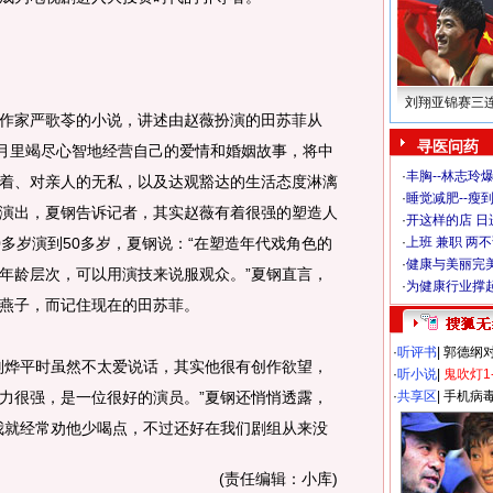
刘翔亚锦赛三
家严歌苓的小说，讲述由赵薇扮演的田苏菲从
寻医问药
漫长岁月里竭尽心智地经营自己的爱情和婚姻故事，将中
·
丰胸--林志玲
着、对亲人的无私，以及达观豁达的生活态度淋漓
·
睡觉减肥--瘦到
演出，夏钢告诉记者，其实赵薇有着很强的塑造人
·
开这样的店 日进
多岁演到50多岁，夏钢说：“在塑造年代戏角色的
·
上班 兼职 两
·
健康与美丽完
年龄层次，可以用演技来说服观众。”夏钢直言，
·
为健康行业撑
燕子，而记住现在的田苏菲。
·
听评书
|
郭德纲
烨平时虽然不太爱说话，其实他很有创作欲望，
·
听小说
|
鬼吹灯1
力很强，是一位很好的演员。”夏钢还悄悄透露，
·
共享区
|
手机病
我就经常劝他少喝点，不过还好在我们剧组从来没
(责任编辑：小库)