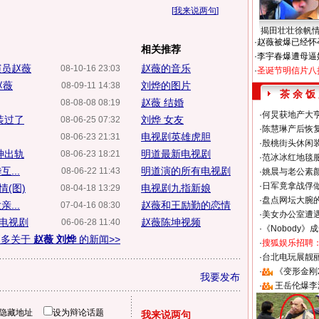
[
我来说两句
]
揭田壮壮徐帆
·
赵薇被爆已经怀
相关推荐
·
李宇春爆遭母逼
演员赵薇
赵薇的音乐
08-10-16 23:03
·
圣诞节明信片八
赵薇
刘烨的图片
08-09-11 14:38
茶 余 饭
赵薇 结婚
08-08-08 08:19
·
何炅获地产大亨
装过了
刘烨 女友
08-06-25 07:32
·
陈慧琳产后恢复
电视剧英雄虎胆
08-06-23 21:31
·
殷桃街头休闲装
神出轨
明道最新电视剧
08-06-23 18:21
·
范冰冰红地毯
...
明道演的所有电视剧
08-06-22 11:43
·
姚晨与老公素
·
日军竟拿战俘
(图)
电视剧九指新娘
08-04-18 13:29
·
盘点网坛大腕
...
赵薇和王励勤的恋情
07-04-16 08:30
·
美女办公室遭
演电视剧
赵薇陈坤视频
06-06-28 11:40
·
《Nobody》
更多关于
赵薇 刘烨
的新闻>>
·
搜狐娱乐招聘
·
台北电玩展靓丽S
·
《变形金刚
我要发布
·
王岳伦爆李
隐藏地址
设为辩论话题
我来说两句