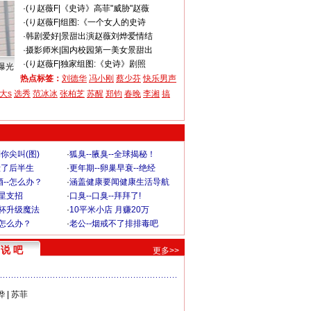
·
(り赵薇F
|
《史诗》高菲"威胁"赵薇
·
(り赵薇F
|
组图:《一个女人的史诗
·
韩剧爱好
|
景甜出演赵薇刘烨爱情结
·
摄影师米
|
国内校园第一美女景甜出
·
(り赵薇F
|
独家组图:《史诗》剧照
曝光
热点标签：
刘德华
冯小刚
蔡少芬
快乐男声
大s
选秀
范冰冰
张柏芝
苏醒
郑钧
春晚
李湘
搞
你尖叫(图)
·
狐臭--腋臭--全球揭秘！
毁了后半生
·
更年期--卵巢早衰--绝经
--怎么办？
·
涵盖健康要闻健康生活导航
明星支招
·
口臭--口臭--拜拜了!
罩杯升级魔法
·
10平米小店 月赚20万
-怎么办？
·
老公--烟戒不了排排毒吧
说 吧
更多>>
烨
|
苏菲