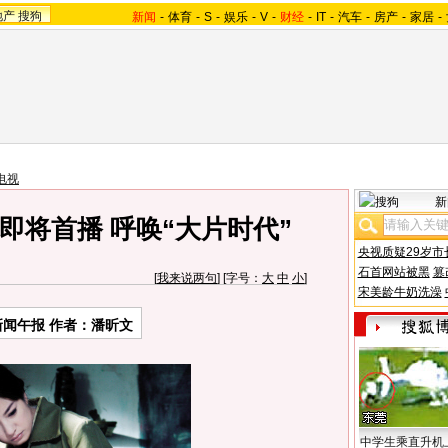
地产
搜狗
新闻
-
体育
-
S
-
娱乐
-
V
-
财经
-
IT
-
汽车
-
房产
-
家居
-
电视
新
即将首播 呼唤“大片时代”
央视质疑29岁市
石首网站被黑
篡
[
我来说两句
] [字号：
大
中
小
]
宋美龄牛奶洗澡
新闻午报 作者：潘昕文
中学生乘直升机