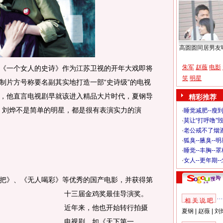
高圆圆同居男友
朱军
赵薇
电影
一个女人的史诗》作为江苏卫视的开年大戏即将
笑
明星
制片方号称要名副其实地打造一部“史诗级”的电视
，他直言电视剧早就该进入精品大片时代，夏钢导
精彩推荐
、刘烨不是简单的明星，都是很有表演实力的演
·
睡觉减肥--瘦到
·
莫让“打呼噜”
·
老公戒不了烟酒
·
狐臭--腋臭--
·
睡觉--丰胸--
·
女人--更年期-
》、《无人喝彩》等优秀的国产电影，并获得第
十三届金鸡奖最佳导演奖。
相 关 说 吧
近年来，他也开始转行拍摄
夏钢
|
赵薇
|
刘
电视剧，如《天下第一