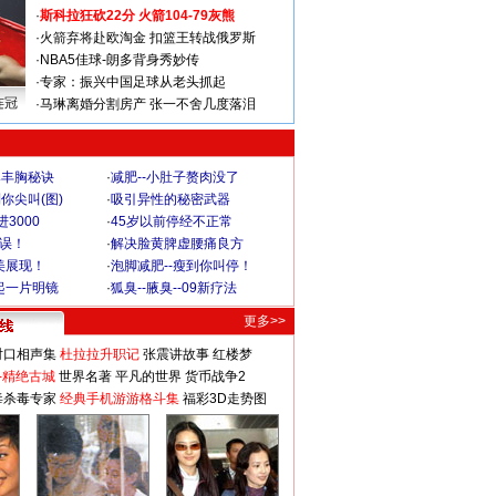
·
斯科拉狂砍22分 火箭104-79灰熊
·
火箭弃将赴欧淘金 扣篮王转战俄罗斯
·
NBA5佳球-朗多背身秀妙传
·
专家：振兴中国足球从老头抓起
连冠
·
马琳离婚分割房产 张一不舍几度落泪
爆丰胸秘诀
·
减肥--小肚子赘肉没了
你尖叫(图)
·
吸引异性的秘密武器
3000
·
45岁以前停经不正常
不误！
·
解决脸黄脾虚腰痛良方
美展现！
·
泡脚减肥--瘦到你叫停！
起一片明镜
·
狐臭--腋臭--09新疗法
更多>>
对口相声集
杜拉拉升职记
张震讲故事
红楼梦
-精绝古城
世界名著
平凡的世界
货币战争2
毒杀毒专家
经典手机游游格斗集
福彩3D走势图