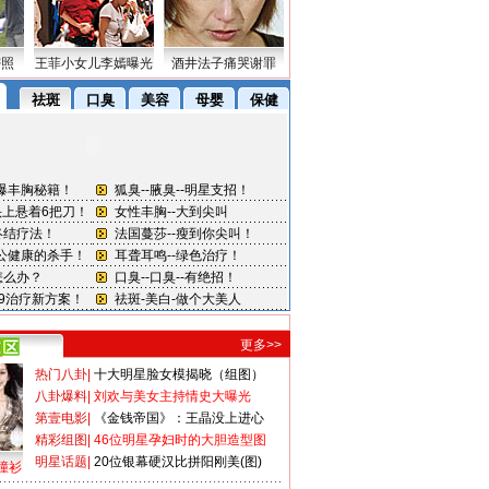
密照
王菲小女儿李嫣曝光
酒井法子痛哭谢罪
更多>>
热门八卦
|
十大明星脸女模揭晓（组图）
八卦爆料
|
刘欢与美女主持情史大曝光
第壹电影
|
《金钱帝国》：王晶没上进心
精彩组图
|
46位明星孕妇时的大胆造型图
明星话题
|
20位银幕硬汉比拼阳刚美(图)
撞衫