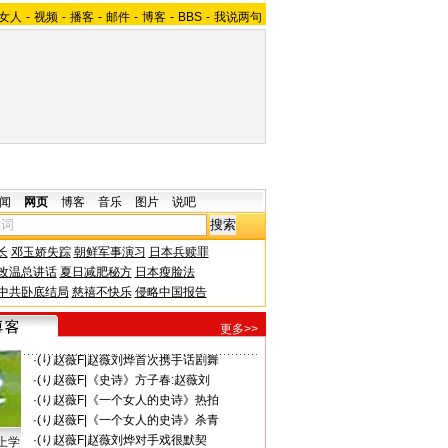
女人
-
视频
-
播客
-
邮件
-
博客
-
BBS
-
我说两句
闻
网页
博客
音乐
图片
说吧
长
邓玉娇失踪
朝鲜军事演习
日本兵赎罪
改温总讲话
夏日减肥秘方
日本瘦脸法
中共卧底结局
慈禧不快乐
侵略中国报告
更多>>
·
(り赵薇F
|
赵薇刘烨首次携手话剧舞
·
(り赵薇F
|
《史诗》方子春:赵薇刘
·
(り赵薇F
|
《一个女人的史诗》热拍
·
(り赵薇F
|
《一个女人的史诗》杀青
·
(り赵薇F
|
赵薇刘烨对手戏很默契
上学