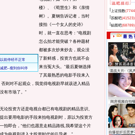
说 吧 排 行
楼》、《荀慧生》和《亲情
上证指数
(7744
树》。夏钢告诉记者，当时
苏醒吧
(41523)
接拍《一个女人的史诗》
贴图吧
(68789)
时，就一直在思考：“电视剧
最 热 
怎么拍才能突破？各种题材
都被多次炒来炒去，观众没
了新鲜感，投资方也就不会
来当冤大头。”最后夏钢选择
谍战大片-《风
了其最熟悉的电影手段来入
，否则对不起观众，我觉得电视剧早就该进入精品
没有市场了。”
闺房视频自拍
论投资方还是电视台都已有电视剧的精品意识、
提出要用电影的手段来拍电视剧时，原以为投资方
一拍即合，“他们也愿意走精品路线,我希望这个片
自爆捉奸后恶梦
成为电视剧进入大投资时代的引导者。”