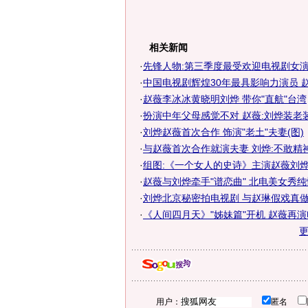
相关新闻
·
先锋人物:第三季度最受欢迎电视剧女
·
中国电视剧辉煌30年最具影响力演员 
·
赵薇李冰冰黄晓明刘烨 带你"直航"台湾
·
扮演中年父母感觉不对 赵薇:刘烨装老
·
刘烨赵薇首次合作 饰演"老土"夫妻(图)
·
与赵薇首次合作就演夫妻 刘烨:不敢精
·
组图:《一个女人的史诗》主演赵薇刘烨互
·
赵薇与刘烨牵手"谱恋曲" 北电美女秀纯情
·
刘烨北京秘密拍电视剧 与赵琳假戏真做亲
·
《人间四月天》"姊妹篇"开机 赵薇再
用户：
匿名