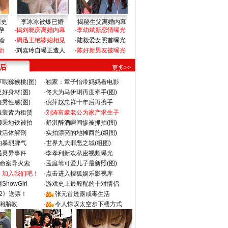
情史
李冰冰被爆已婚
揭秘生父离婚内幕
孕
·
揭刘晓庆离婚内幕
·
李幼斌新恋情曝光
婚
·
周迅王艳婆媳相见
·
陆毅爱女照首曝光
折
·
刘嘉玲自曝正造人
·
陈好新男友被曝光
 后
更多>>
喂猕猴桃(图)
·
独家：章子怡带妈妈看电影
好身材(图)
·
佟大为马伊琍再度牵手(图)
秀性感(图)
·
倪萍赵忠祥十年后再携手
服装皆为租赁
·
刘涛富豪老公为家产求生子
颜乘地铁被拍
·
舒淇醉酒瞬间惨被抓拍(图)
做活体解剖
·
实拍漂亮的地摊西施(组图)
的暴烈脾气
·
世界九大罪恶之城(组图)
遇灵异事件
·
李孝利新欢私密视频曝光
成命案导火索
·
孟庭苇可爱儿子最新照(图)
：加入我们吧！
·
点击进入搜狐娱乐影视库
howGirl
·
游戏史上最般配的十对情侣
2》送票！
·
张元首透露戒毒生活
湘胎教
·
令人惊叹太空步下楼方式