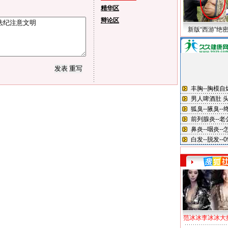
精华区
辩论区
新版“西游”绝
范冰冰李冰冰大