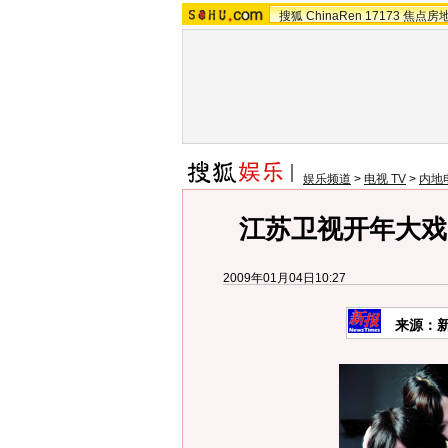
搜狐
ChinaRen
17173
焦点房
娱乐频道
>
电视 TV
>
内地
江苏卫视开年大戏
2009年01月04日10:27
来源：