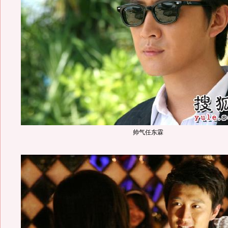
帅气任东霖