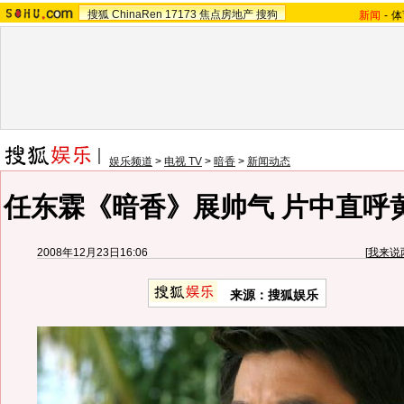
搜狐
ChinaRen
17173
焦点房地产
搜狗
新闻
-
体
娱乐频道
>
电视 TV
>
暗香
>
新闻动态
任东霖《暗香》展帅气 片中直呼黄
2008年12月23日16:06
[
我来说
来源：
搜狐娱乐