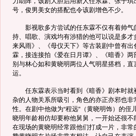
力助阵，该剧大胆启用新人任东霖、张子琪
号，俊男美女的搭配也令该剧增色不少。
影视歌多方尝试的任东霖不仅有着帅气
持、唱歌、演戏均有涉猎的他可以说是多才
来风雨》、《母仪天下》等古装剧中曾有出
霖，接连接拍《爱在日月谭》、《暗香》两
别与林心如和黄晓明两位人气明星搭档，直
运。
任东霖表示当时看到《暗香》剧本时就
杂的人物关系所吸引，角色的亦正亦邪也非
性。在剧中他做为“程远”（黄晓明饰）的侄儿
晓明年龄相仿却要称他舅舅，一开始还很不
在现场的黄晓明经常跟他们打成一片，非常