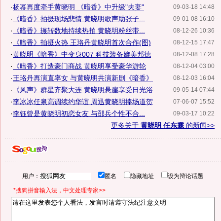
·
杨幂再度牵手黄晓明 《暗香》中升级"夫妻"
09-03-18 14:48
·
《暗香》拍摄现场悲情 黄晓明歌声助张子...
09-01-08 16:10
·
《暗香》辗转数地持续热拍 黄晓明粉丝带...
08-12-26 10:36
·
《暗香》拍摄火热 王珞丹黄晓明首次合作(图)
08-12-15 17:47
·
黄晓明《暗香》中变身007 科技装备媲美邦德
08-12-08 17:28
·
《暗香》打造豪门商战 黄晓明享受豪华游轮
08-12-04 03:00
·
王珞丹再演直率女 与黄晓明共演新剧《暗香》
08-12-03 16:04
·
《风声》群星齐聚大连 黄晓明悬崖享受日光浴
09-05-14 07:44
·
李冰冰任泉高调续约华谊 周迅黄晓明捧场道贺
07-06-07 15:52
·
李钰曾是黄晓明初恋女友 与邵兵个性不合...
09-03-17 10:22
更多关于
黄晓明 任东霖
的新闻>>
用户：
匿名
隐藏地址
设为辩论话题
*搜狗拼音输入法，中文处理专家>>