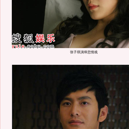
张子琪演绎悲情戏