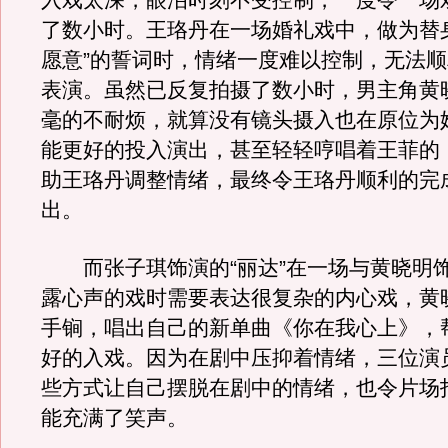
入戏太深，眼泪时刻不受控制，一度令一场
了数小时。王珞丹在一场婚礼戏中，做为替
愿意”的誓词时，情绪一度难以控制，无法
表演。虽然已反复拍摄了数小时，男主角黄
毫的不耐烦，就算没有镜头摄入也在原位为
能更好的投入演出，甚至轻轻哼唱着王菲的
助王珞丹调整情绪，最终令王珞丹顺利的完
出。
而张子琪饰演的“丽达”在一场与黄晓明饰
露心声的戏时需要表达很复杂的内心戏，黄
手锏，唱出自己的新单曲《你在我心上》，
好的入戏。因为在剧中压抑着情绪，三位演
些方式让自己摆脱在剧中的情绪，也令片场
能充满了笑声。