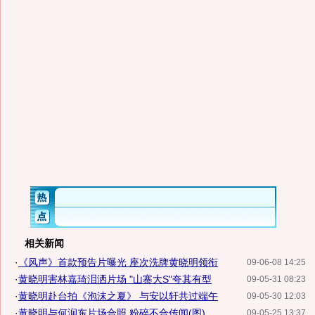
相关新闻
·
《风声》首款预告片曝光 座次洗牌黄晓明领衔
09-06-08 14:25
·
黄晓明害林嘉琦泪洒片场 "山寨大S"夸其有型
09-05-31 08:23
·
黄晓明赴台拍《泡沫之夏》 与安以轩共过端午
09-05-30 12:03
·
黄晓明与何润东片场合照 粉碎不合传闻(图)
09-05-25 13:37