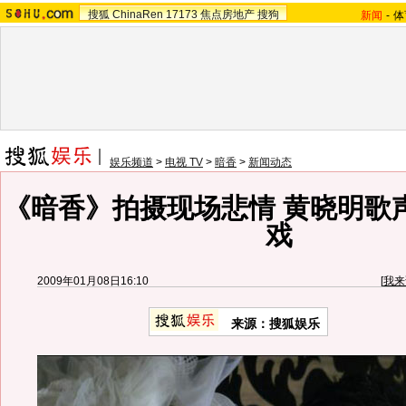
搜狐
ChinaRen
17173
焦点房地产
搜狗
新闻
-
体
娱乐频道
>
电视 TV
>
暗香
>
新闻动态
《暗香》拍摄现场悲情 黄晓明歌
戏
2009年01月08日16:10
[
我来
来源：
搜狐娱乐