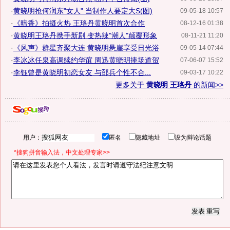
·
黄晓明抢何润东"女人" 当制作人要定大S(图)
09-05-18 10:57
·
《暗香》拍摄火热 王珞丹黄晓明首次合作
08-12-16 01:38
·
黄晓明王珞丹携手新剧 变热辣"潮人"颠覆形象
08-11-21 11:20
·
《风声》群星齐聚大连 黄晓明悬崖享受日光浴
09-05-14 07:44
·
李冰冰任泉高调续约华谊 周迅黄晓明捧场道贺
07-06-07 15:52
·
李钰曾是黄晓明初恋女友 与邵兵个性不合...
09-03-17 10:22
更多关于
黄晓明 王珞丹
的新闻>>
用户：
匿名
隐藏地址
设为辩论话题
*搜狗拼音输入法，中文处理专家>>