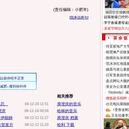
(责任编辑：小肥羊)
揭田壮壮徐帆
·
赵薇被爆已经怀
[
我来说两句
]
·
李宇春爆遭母逼
·
圣诞节明信片八
茶 余 饭
·
何炅获地产大亨
·
陈慧琳产后恢复
·
殷桃街头休闲装
·
范冰冰红地毯
·
姚晨与老公素
·
日军竟拿战俘
·
盘点网坛大腕
·
美女办公室遭
·
《Nobody》
相关推荐
·
搜狐娱乐招聘
...
庾澄庆的音乐
08-12-20 11:51
·
台北电玩展靓丽S
·
《变形金刚
澄庆
哈林的音乐
08-12-19 09:58
·
王岳伦爆李
谅伊能静
庾澄庆 档案
08-12-12 11:27
歌贺发片
哈利 下载
08-12-12 11:20