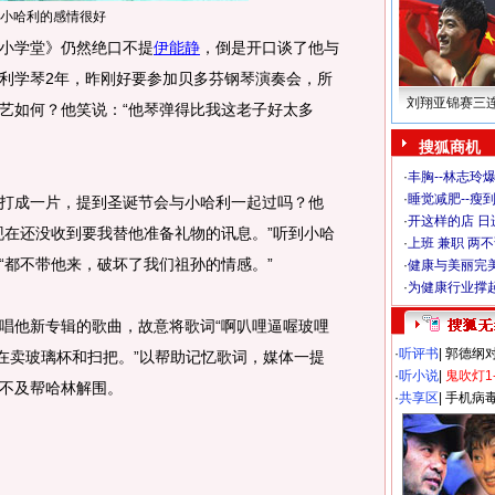
小哈利的感情很好
小学堂》仍然绝口不提
伊能静
，倒是开口谈了他与
利学琴2年，昨刚好要参加贝多芬钢琴演奏会，所
刘翔亚锦赛三
艺如何？他笑说：“他琴弹得比我这老子好太多
搜狐商机
·
丰胸--林志玲
·
睡觉减肥--瘦到
成一片，提到圣诞节会与小哈利一起过吗？他
·
开这样的店 日进
现在还没收到要我替他准备礼物的讯息。”听到小哈
·
上班 兼职 两
“都不带他来，破坏了我们祖孙的情感。”
·
健康与美丽完
·
为健康行业撑
他新专辑的歌曲，故意将歌词“啊叭哩逼喔玻哩
·
听评书
|
郭德纲
爸在卖玻璃杯和扫把。”以帮助记忆歌词，媒体一提
·
听小说
|
鬼吹灯1
不及帮哈林解围。
·
共享区
|
手机病