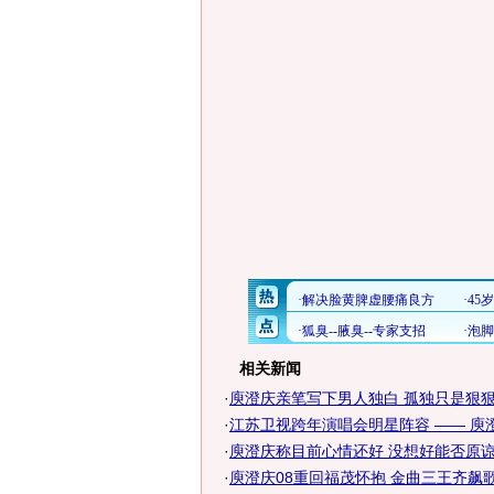
相关新闻
·
庾澄庆亲笔写下男人独白 孤独只是狠狠忍
·
江苏卫视跨年演唱会明星阵容 —— 庾
·
庾澄庆称目前心情还好 没想好能否原
·
庾澄庆08重回福茂怀抱 金曲三王齐飙