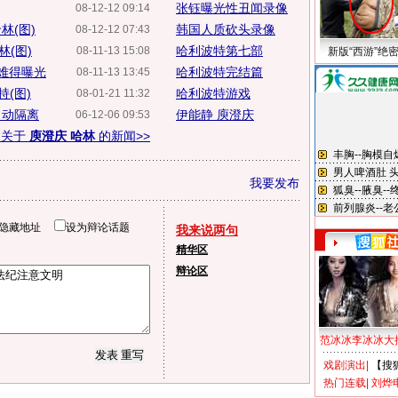
张钰曝光性丑闻录像
08-12-12 09:14
林(图)
韩国人质砍头录像
08-12-12 07:43
(图)
哈利波特第七部
08-11-13 15:08
新版“西游”绝
难得曝光
哈利波特完结篇
08-11-13 13:45
持(图)
哈利波特游戏
08-01-21 11:32
自动隔离
伊能静 庾澄庆
06-12-06 09:53
多关于
庾澄庆 哈林
的新闻>>
我要发布
隐藏地址
设为辩论话题
我来说两句
精华区
辩论区
范冰冰李冰冰大
戏剧演出
|
【搜
热门连载
|
刘烨