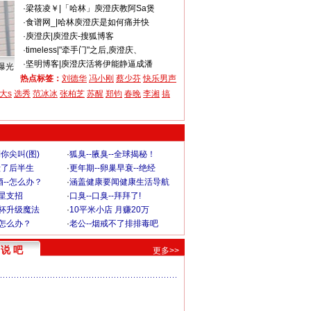
·
梁筱凌￥
|
「哈林」庾澄庆教阿Sa煲
·
食谱网_
|
哈林庾澄庆是如何痛并快
·
庾澄庆
|
庾澄庆-搜狐博客
·
timeless
|
"牵手门"之后,庾澄庆、
·
坚明博客
|
庾澄庆活将伊能静逼成潘
曝光
热点标签：
刘德华
冯小刚
蔡少芬
快乐男声
大s
选秀
范冰冰
张柏芝
苏醒
郑钧
春晚
李湘
搞
你尖叫(图)
·
狐臭--腋臭--全球揭秘！
毁了后半生
·
更年期--卵巢早衰--绝经
--怎么办？
·
涵盖健康要闻健康生活导航
明星支招
·
口臭--口臭--拜拜了!
罩杯升级魔法
·
10平米小店 月赚20万
-怎么办？
·
老公--烟戒不了排排毒吧
说 吧
更多>>