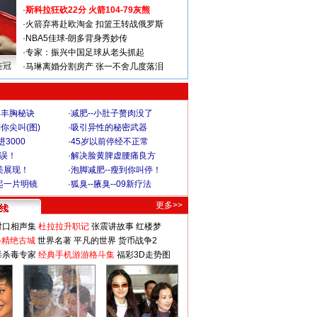
·
斯科拉狂砍22分 火箭104-79灰熊
·
火箭弃将赴欧淘金 扣篮王转战俄罗斯
·
NBA5佳球-朗多背身秀妙传
·
专家：振兴中国足球从老头抓起
连冠
·
马琳离婚分割房产 张一不舍几度落泪
爆丰胸秘诀
·
减肥--小肚子赘肉没了
你尖叫(图)
·
吸引异性的秘密武器
3000
·
45岁以前停经不正常
不误！
·
解决脸黄脾虚腰痛良方
美展现！
·
泡脚减肥--瘦到你叫停！
起一片明镜
·
狐臭--腋臭--09新疗法
更多>>
对口相声集
杜拉拉升职记
张震讲故事
红楼梦
-精绝古城
世界名著
平凡的世界
货币战争2
毒杀毒专家
经典手机游游格斗集
福彩3D走势图