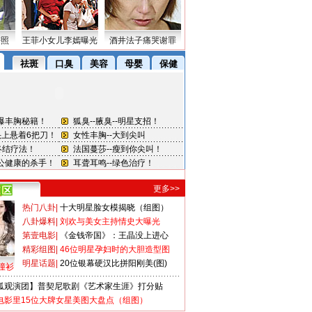
密照
王菲小女儿李嫣曝光
酒井法子痛哭谢罪
更多>>
热门八卦
|
十大明星脸女模揭晓（组图）
八卦爆料
|
刘欢与美女主持情史大曝光
第壹电影
|
《金钱帝国》：王晶没上进心
精彩组图
|
46位明星孕妇时的大胆造型图
明星话题
|
20位银幕硬汉比拼阳刚美(图)
撞衫
狐观演团】普契尼歌剧《艺术家生涯》打分贴
电影里15位大牌女星美图大盘点（组图）