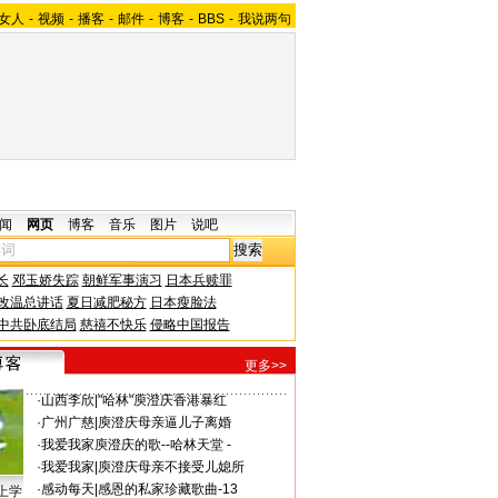
女人
-
视频
-
播客
-
邮件
-
博客
-
BBS
-
我说两句
闻
网页
博客
音乐
图片
说吧
长
邓玉娇失踪
朝鲜军事演习
日本兵赎罪
改温总讲话
夏日减肥秘方
日本瘦脸法
中共卧底结局
慈禧不快乐
侵略中国报告
更多>>
·
山西李欣
|
"哈林"庾澄庆香港暴红
·
广州广慈
|
庾澄庆母亲逼儿子离婚
·
我爱我家
庾澄庆的歌--哈林天堂 -
·
我爱我家
|
庾澄庆母亲不接受儿媳所
·
感动每天
|
感恩的私家珍藏歌曲-13
上学