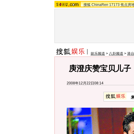
搜狐
ChinaRen
17173
焦点房
娱乐频道
>
八卦频道
>
港
庾澄庆赞宝贝儿子
2008年12月22日08:14