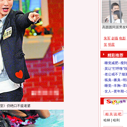
高圆圆同居男友
朱军
赵薇
电影
笑
明星
精彩推荐
·
睡觉减肥--瘦到
·
莫让“打呼噜”
·
老公戒不了烟酒
·
狐臭--腋臭--
·
睡觉--丰胸--
·
女人--更年期-
堂》仍绝口不提老婆
相 关 说 吧
哈林
|
哈利