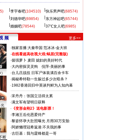
5)
李宇春吧
(104510)
快乐男声吧
(68574)
刘德华吧
(69854)
东方神起吧
(65744)
婚姻吧
(78544)
37℃女人吧
(6985)
视 频
更多>>
·
独家首播:大秦帝国
范冰冰-金大班
·
在线看超高收视大戏:
蜗居(完整版)
·
倔强萝卜
麦田
媳妇的美好时代
·
大内密探灵灵狗
倪萍-美丽的事
·
台儿庄战役 日军尸体装满百余卡车
声》
·
揭秘希特勒一生躲过多少次暗杀？
·
1982香港回归中英谈判鲜为人知内幕
·
宋丹丹：张国立活得太累
·
满文军有望明日获释
曝光
·
《变形金刚2》送电影票！
·
李湘王岳伦恩爱待产
·
黎姿怀孕大肚照曝光 月用30万安胎
·
阿娇懒理冠希返港:不关我的事
·
古巨基：我与霆锋都是一哥
不断