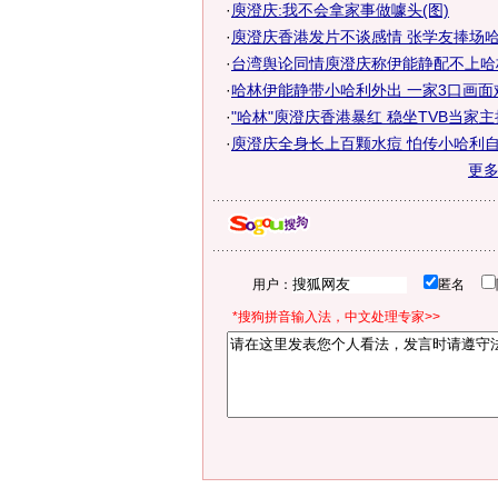
·
庾澄庆:我不会拿家事做噱头(图)
·
庾澄庆香港发片不谈感情 张学友捧场哈
·
台湾舆论同情庾澄庆称伊能静配不上哈林
·
哈林伊能静带小哈利外出 一家3口画面
·
"哈林"庾澄庆香港暴红 稳坐TVB当家主
·
庾澄庆全身长上百颗水痘 怕传小哈利
更
用户：
匿名
*搜狗拼音输入法，中文处理专家>>