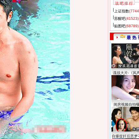
说 吧 排 行
上证指数
(7744
苏醒吧
(41523)
贴图吧
(68789)
最 热 
谍战大片-《风
闺房视频自拍
自爆捉奸后恶梦