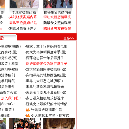
情史
李冰冰被爆已婚
揭秘生父离婚内幕
孕
·
揭刘晓庆离婚内幕
·
李幼斌新恋情曝光
婚
·
周迅王艳婆媳相见
·
陆毅爱女照首曝光
折
·
刘嘉玲自曝正造人
·
陈好新男友被曝光
 后
更多>>
喂猕猴桃(图)
·
独家：章子怡带妈妈看电影
好身材(图)
·
佟大为马伊琍再度牵手(图)
秀性感(图)
·
倪萍赵忠祥十年后再携手
服装皆为租赁
·
刘涛富豪老公为家产求生子
颜乘地铁被拍
·
舒淇醉酒瞬间惨被抓拍(图)
做活体解剖
·
实拍漂亮的地摊西施(组图)
的暴烈脾气
·
世界九大罪恶之城(组图)
遇灵异事件
·
李孝利新欢私密视频曝光
成命案导火索
·
孟庭苇可爱儿子最新照(图)
：加入我们吧！
·
点击进入搜狐娱乐影视库
howGirl
·
游戏史上最般配的十对情侣
2》送票！
·
张元首透露戒毒生活
湘胎教
·
令人惊叹太空步下楼方式