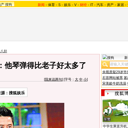
地产
搜狗
新闻
-
体育
-
S
-
娱乐
-
V
-
财经
-
IT
-
汽车
-
房产
-
家居
-
台八卦
新
：他琴弹得比老子好太多了
央视质疑29岁市
石首网站被黑
篡
[
我来说两句
] [字号：
大
中
小
]
宋美龄牛奶洗澡
来源：搜狐娱乐
中学生乘直升机