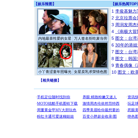
【
娱乐辣图
】
【
娱乐热闻TOP
1
李俊基魅力
2
北京拉票会
3
周润发周杰
4
《南极大冒
5
图文：台湾
内地最喜性爱的女星
万人签名拒吃麦当劳
6
30年的港
7
图文：台湾
8
图文：韩国
9
青春偶像《
小丫青涩童年照曝光
女星卖乳求荣情色图
10
图文：欧美
【
相关链接
】