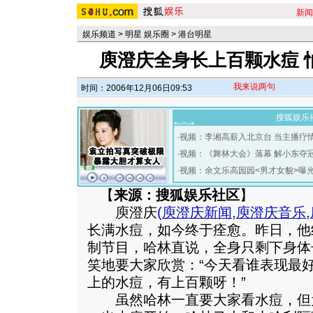
新闻
娱乐频道
>
明星 娱乐圈
>
港台明星
庾澄庆全身长上百颗水痘 
我来说两句
时间：2006年12月06日09:53
搜狐娱乐
·
视频：李湘高薪入北京台 当主播疗
·
视频：《舞林大会》落幕 解小东夺
·
视频：余文乐高园园<男才女貌>曝
【
来源：搜狐娱乐社区
】
庾澄庆
(
庾澄庆新闻
,
庾澄庆音乐
,
长满水痘，如今终于痊愈。昨日，他
制节目，哈林直说，全身只剩下身体
笑地要大家欣赏：“今天看谁表现最
上的水痘，有上百颗呀！”
虽然哈林一直要大家看水痘，但