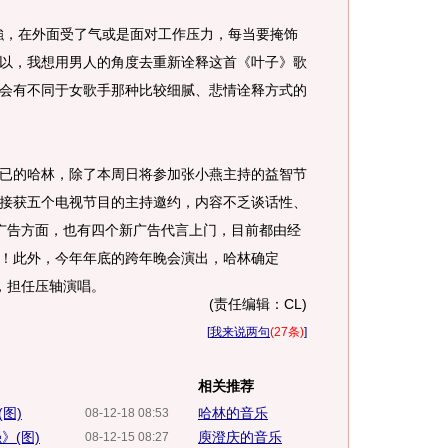
，在外面受了气或是面对工作压力，每当要掩饰
以，我想用男人的角度去重新诠释这首《叶子》歌
会有不同于女歌手那种比较细腻、悲情诠释方式的
的哈林，除了本周日将参加张小燕主持的益智节
接获五个电视节目的主持邀约，内容不乏谈话性、
而广告方面，也有四个新广告代言上门，目前都由经
！此外，今年年底的跨年晚会演出，哈林确定
中，担任压轴演唱。
(责任编辑：CL)
[
我来说两句
(27条)
]
相关推荐
图)
哈林的音乐
08-12-18 08:53
》(图)
庾澄庆的音乐
08-12-15 08:27