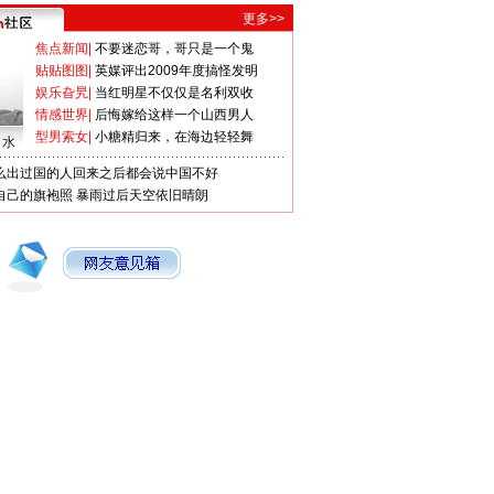
更多>>
焦点新闻
|
不要迷恋哥，哥只是一个鬼
贴贴图图
|
英媒评出2009年度搞怪发明
娱乐旮旯
|
当红明星不仅仅是名利双收
情感世界
|
后悔嫁给这样一个山西男人
型男索女
|
小糖精归来，在海边轻轻舞
口水
么出过国的人回来之后都会说中国不好
自己的旗袍照
暴雨过后天空依旧晴朗