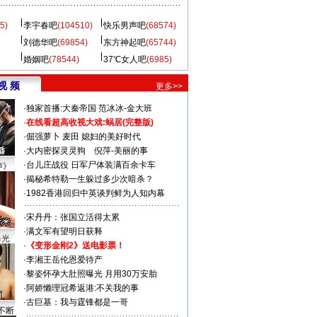
5)
李宇春吧
(104510)
快乐男声吧
(68574)
刘德华吧
(69854)
东方神起吧
(65744)
婚姻吧
(78544)
37℃女人吧
(6985)
视 频
更多>>
·
独家首播:大秦帝国
范冰冰-金大班
·
在线看超高收视大戏:
蜗居(完整版)
·
倔强萝卜
麦田
媳妇的美好时代
·
大内密探灵灵狗
倪萍-美丽的事
·
台儿庄战役 日军尸体装满百余卡车
声》
·
揭秘希特勒一生躲过多少次暗杀？
·
1982香港回归中英谈判鲜为人知内幕
·
宋丹丹：张国立活得太累
·
满文军有望明日获释
曝光
·
《变形金刚2》送电影票！
·
李湘王岳伦恩爱待产
·
黎姿怀孕大肚照曝光 月用30万安胎
·
阿娇懒理冠希返港:不关我的事
·
古巨基：我与霆锋都是一哥
不断