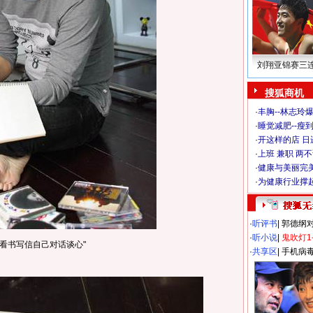
刘翔亚锦赛三
搜狐商机
·
丰胸--林志玲
·
睡觉减肥--瘦到
·
开这样的店 日进
·
上班 兼职 两
·
健康与美丽完
·
为健康行业撑
·
听评书
|
郭德纲
·
听小说
|
鬼吹灯1
人看书写信自己对话谈心"
·
共享区
|
手机病