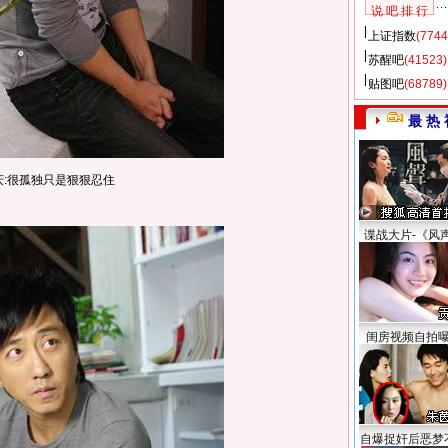
说 吧 排 行
上证指数
(7744
苏醒吧
(41523)
贴图吧
(68789)
最 热 
庆:很孤独只是狠狠忍住
谍战大片-《风
闺房视频自拍
自爆捉奸后恶梦