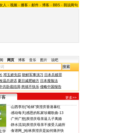
女人
-
视频
-
播客
-
邮件
-
博客
-
BBS
-
我说两句
闻
网页
博客
音乐
图片
说吧
长
邓玉娇失踪
朝鲜军事演习
日本兵赎罪
改温总讲话
夏日减肥秘方
日本瘦脸法
中共卧底结局
慈禧不快乐
侵略中国报告
更多>>
·
山西李欣
|
"哈林"庾澄庆香港暴红
·
感动每天
|
感恩的私家珍藏歌曲-13
·
广州广慈
|
庾澄庆母亲逼儿子离婚
·
静水流深
|
庾澄庆母亲不接受儿媳所
·
食谱网_
|
哈林庾澄庆是如何痛并快
上学