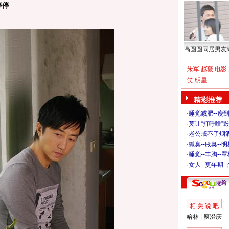
停停
高圆圆同居男友
朱军
赵薇
电影
笑
明星
精彩推荐
·
睡觉减肥--瘦到
·
莫让“打呼噜”
·
老公戒不了烟酒
·
狐臭--腋臭--
·
睡觉--丰胸--
·
女人--更年期-
相 关 说 吧
哈林
|
庾澄庆