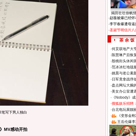
揭田壮壮徐帆
·
赵薇被爆已经怀
·
李宇春爆遭母逼
·
圣诞节明信片八
茶 余 饭
·
何炅获地产大亨
·
陈慧琳产后恢复
·
殷桃街头休闲装
·
范冰冰红地毯
·
姚晨与老公素
·
日军竟拿战俘
·
盘点网坛大腕
·
美女办公室遭
·
《Nobody》
·
搜狐娱乐招聘
·
台北电玩展靓丽S
亲笔写下男人独白
·
《变形金刚
·
王岳伦爆李
》MV感动开拍