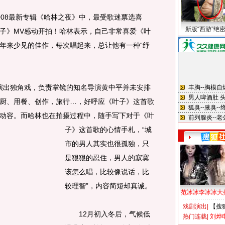
08最新专辑《哈林之夜》中，最受歌迷票选喜
新版“西游”绝
子》MV感动开拍！哈林表示，自己非常喜爱《叶
年来少见的佳作，每次唱起来，总让他有一种“纾
出独角戏，负责掌镜的知名导演黄中平并未安排
厨、用餐、创作，旅行…，好呼应《叶子》这首歌
动容。
而哈林也在拍摄过程中，随手写下对于《叶
子》这首歌的心情手札，“城
市的男人其实也很孤独，只
是狠狠的忍住，男人的寂寞
该怎么唱，比较像说话，比
较理智”，内容简短却真诚。
范冰冰李冰冰大
戏剧演出
|
【搜
12月初入冬后，气候低
热门连载
|
刘烨