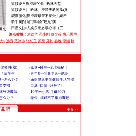
·
梁筱凌￥
庾澄庆的歌--哈林天堂 -
·
梁筱凌￥
|
「哈林」庾澄庆教阿Sa煲
·
靓嘉丽化
|
庾澄庆母亲不接受儿媳所
·
歌手魔
|
这是“演唱会”还是“演
·
田启文
|
加入娱乐圈必读心得（三
曝光
热点标签：
刘德华
冯小刚
蔡少芬
快乐男声
大s
选秀
范冰冰
张柏芝
苏醒
郑钧
春晚
李湘
搞
你尖叫(图)
·
狐臭--腋臭--全球揭秘！
毁了后半生
·
更年期--卵巢早衰--绝经
--怎么办？
·
涵盖健康要闻健康生活导航
明星支招
·
口臭--口臭--拜拜了!
罩杯升级魔法
·
10平米小店 月赚20万
-怎么办？
·
老公--烟戒不了排排毒吧
说 吧
更多>>