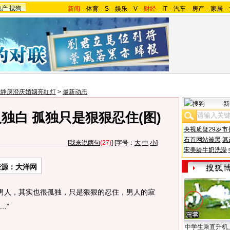
地产
搜狗
新闻
-
体育
-
S
-
娱乐
-
V
-
财经
-
IT
-
汽车
-
房产
-
家居
-
能静庾澄庆婚姻亮红灯
>
最新动态
新
独白 孤独只是狠狠忍住(图)
央视质疑29岁市
石首网站被黑
篡
[
我来说两句
(27)
] [字号：
大
中
小
]
宋美龄牛奶洗澡
来源：大洋网
男人，其实也很孤独，只是狠狠的忍住，男人的寂
…”
中学生乘直升机