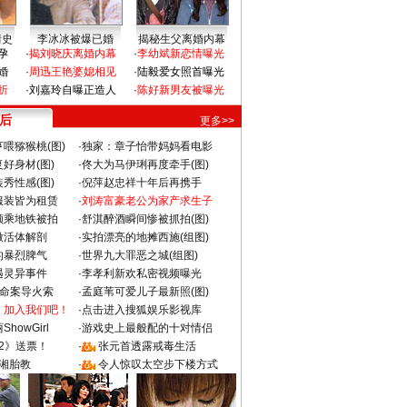
情史
李冰冰被爆已婚
揭秘生父离婚内幕
孕
·
揭刘晓庆离婚内幕
·
李幼斌新恋情曝光
婚
·
周迅王艳婆媳相见
·
陆毅爱女照首曝光
折
·
刘嘉玲自曝正造人
·
陈好新男友被曝光
 后
更多>>
喂猕猴桃(图)
·
独家：章子怡带妈妈看电影
好身材(图)
·
佟大为马伊琍再度牵手(图)
秀性感(图)
·
倪萍赵忠祥十年后再携手
服装皆为租赁
·
刘涛富豪老公为家产求生子
颜乘地铁被拍
·
舒淇醉酒瞬间惨被抓拍(图)
做活体解剖
·
实拍漂亮的地摊西施(组图)
的暴烈脾气
·
世界九大罪恶之城(组图)
遇灵异事件
·
李孝利新欢私密视频曝光
成命案导火索
·
孟庭苇可爱儿子最新照(图)
：加入我们吧！
·
点击进入搜狐娱乐影视库
howGirl
·
游戏史上最般配的十对情侣
2》送票！
·
张元首透露戒毒生活
湘胎教
·
令人惊叹太空步下楼方式