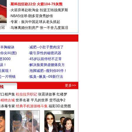
·
斯科拉狂砍22分 火箭104-79灰熊
·
火箭弃将赴欧淘金 扣篮王转战俄罗斯
·
NBA5佳球-朗多背身秀妙传
·
专家：振兴中国足球从老头抓起
连冠
·
马琳离婚分割房产 张一不舍几度落泪
爆丰胸秘诀
·
减肥--小肚子赘肉没了
你尖叫(图)
·
吸引异性的秘密武器
3000
·
45岁以前停经不正常
不误！
·
解决脸黄脾虚腰痛良方
美展现！
·
泡脚减肥--瘦到你叫停！
起一片明镜
·
狐臭--腋臭--09新疗法
更多>>
对口相声集
杜拉拉升职记
张震讲故事
红楼梦
-精绝古城
世界名著
平凡的世界
货币战争2
毒杀毒专家
经典手机游游格斗集
福彩3D走势图