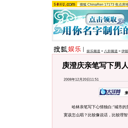
搜狐
ChinaRen
17173
焦点房
娱乐频道
>
八卦频道
>
伊
庾澄庆亲笔写下男人
2008年12月20日11:51
哈林亲笔写下心情独白:“城市的
寞该怎么唱？比较像说话，比较理智