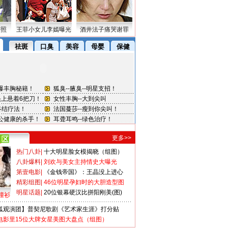
密照
王菲小女儿李嫣曝光
酒井法子痛哭谢罪
更多>>
热门八卦
|
十大明星脸女模揭晓（组图）
八卦爆料
|
刘欢与美女主持情史大曝光
第壹电影
|
《金钱帝国》：王晶没上进心
精彩组图
|
46位明星孕妇时的大胆造型图
明星话题
|
20位银幕硬汉比拼阳刚美(图)
撞衫
狐观演团】普契尼歌剧《艺术家生涯》打分贴
电影里15位大牌女星美图大盘点（组图）