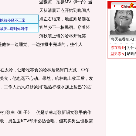
温骤凉，拍摄MV《叶子》当
天从清晨五点开始到晚间八
点左右结束，地点则是选在
宜兰乡下一栋民宿。穿着轻
薄秋装上镜的哈林开玩笑
每天在吞别人
是他在一边睡觉、一边拍摄中完成的，整个人
漂在海外
|
为什
型男索女
|
晒晒
在太冷，让嗜吃零食的哈林居然胃口大减，中午
美食，他也毫不心动。果然，哈林晚上收工后，发
，工作人员只好赶紧用“温热柠檬水加上盐巴”的古
波主打歌曲《叶子》，仍是哈林老歌新唱女歌手的作
歌，男生去KTV却未必适合唱，但其实男生也很需