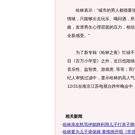
哈林表示：“城市的男人都很要強
情绪，只能够出去玩乐、喝闷酒，所
曲，发泄男生心理层面的压力，相信
全新感受。”
为了新专辑《哈林之夜》忙碌不已
目《百万小学堂》之外，近日也陆续
音乐性、益智类、游戏类..等等；
纪人审慎过滤中，显示哈林的高人气
12/31在南京江苏电视台跨年晚会
相关新闻
·
哈林亲友怒骂伊能静利用儿子打亲子牌(
·
哈林要为儿子请保姆 黄维德开唱《坚强