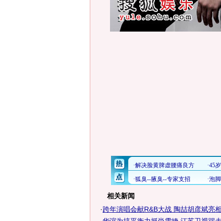
相关新闻
·
跨年演唱会献R&B大战 陶喆胡彦斌亮