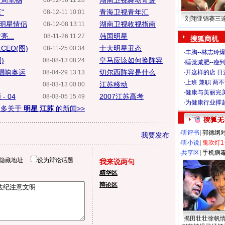
走周笔畅
湖南卫视舞动奇迹
08-12-16 11:28
"
青海卫视青年汇
08-12-11 10:01
刘翔亚锦赛三
明星情侣
湖南卫视收视指南
08-12-08 13:11
...
韩国明星
08-11-26 11:27
搜狐商机
EO(图)
十大明星丑态
08-11-25 00:34
·
丰胸--林志玲
)
皇马应该如何换阵容
08-08-13 08:24
·
睡觉减肥--瘦到
飞唱响奥运
切尔西阵容是什么
08-04-29 13:13
·
开这样的店 日进
·
上班 兼职 两
江苏移动
08-03-13 00:00
·
健康与美丽完
 04
2007江苏高考
08-03-05 15:49
·
为健康行业撑
更多关于
明星 江苏
的新闻>>
·
听评书
|
郭德纲
我要发布
·
听小说
|
鬼吹灯1
·
共享区
|
手机病
隐藏地址
设为辩论话题
我来说两句
精华区
辩论区
揭田壮壮徐帆