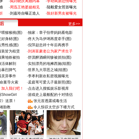
孕
·
揭刘晓庆离婚内幕
·
李幼斌新恋情曝光
婚
·
周迅王艳婆媳相见
·
陆毅爱女照首曝光
折
·
刘嘉玲自曝正造人
·
陈好新男友被曝光
 后
更多>>
喂猕猴桃(图)
·
独家：章子怡带妈妈看电影
好身材(图)
·
佟大为马伊琍再度牵手(图)
秀性感(图)
·
倪萍赵忠祥十年后再携手
服装皆为租赁
·
刘涛富豪老公为家产求生子
颜乘地铁被拍
·
舒淇醉酒瞬间惨被抓拍(图)
做活体解剖
·
实拍漂亮的地摊西施(组图)
的暴烈脾气
·
世界九大罪恶之城(组图)
遇灵异事件
·
李孝利新欢私密视频曝光
成命案导火索
·
孟庭苇可爱儿子最新照(图)
：加入我们吧！
·
点击进入搜狐娱乐影视库
howGirl
·
游戏史上最般配的十对情侣
2》送票！
·
张元首透露戒毒生活
湘胎教
·
令人惊叹太空步下楼方式