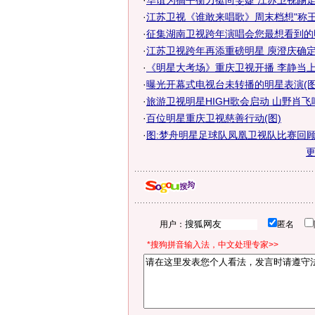
·
华谊为搞平衡力挺尚雯婕 江苏卫视踢
·
江苏卫视《谁敢来唱歌》周末档想"称王
·
征集湖南卫视跨年演唱会您最想看到的
·
江苏卫视跨年再添重磅明星 庾澄庆确定亮
·
《明星大考场》重庆卫视开播 李静当上C
·
曝光开幕式电视台未转播的明星表演(图
·
旅游卫视明星HIGH歌会启动 山野肖
·
百位明星重庆卫视慈善行动(图)
·
图:梦舟明星足球队凤凰卫视队比赛回顾 -
用户：
匿名
*搜狗拼音输入法，中文处理专家>>