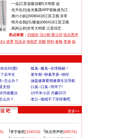
·
一朵
|
江苏选最信赖5大明星 赵
·
光天化日
|
金光集团APP老板成为江
·
庚の小妖
|
20080418江苏卫视 非常
·
明月在我
|
(SJ家族)080418江苏卫视
·
风闲云舒
|
非常大明星 江苏综艺
曝光
热点标签：
刘德华
冯小刚
蔡少芬
快乐男声
大s
选秀
范冰冰
张柏芝
苏醒
郑钧
春晚
李湘
搞
你尖叫(图)
·
狐臭--腋臭--全球揭秘！
毁了后半生
·
更年期--卵巢早衰--绝经
--怎么办？
·
涵盖健康要闻健康生活导航
明星支招
·
口臭--口臭--拜拜了!
罩杯升级魔法
·
10平米小店 月赚20万
-怎么办？
·
老公--烟戒不了排排毒吧
说 吧
更多>>
5)
李宇春吧
(104510)
快乐男声吧
(68574)