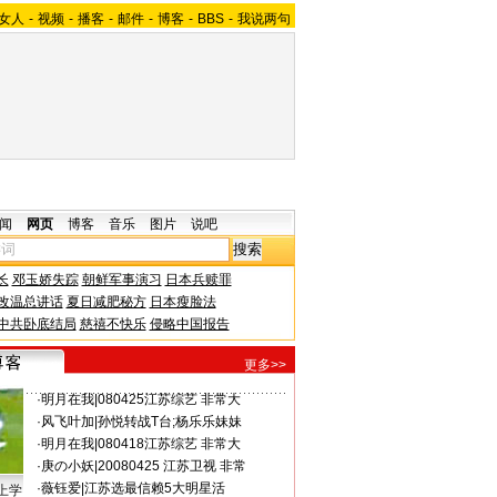
女人
-
视频
-
播客
-
邮件
-
博客
-
BBS
-
我说两句
闻
网页
博客
音乐
图片
说吧
长
邓玉娇失踪
朝鲜军事演习
日本兵赎罪
改温总讲话
夏日减肥秘方
日本瘦脸法
中共卧底结局
慈禧不快乐
侵略中国报告
更多>>
·
明月在我
|
080425江苏综艺 非常大
·
风飞叶加
|
孙悦转战T台;杨乐乐妹妹
·
明月在我
|
080418江苏综艺 非常大
·
庚の小妖
|
20080425 江苏卫视 非常
·
薇钰爱
|
江苏选最信赖5大明星活
上学