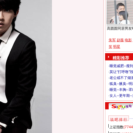
高圆圆同居男友
朱军
赵薇
电影
笑
明星
精彩推荐
·
睡觉减肥--瘦到
·
莫让“打呼噜”
·
老公戒不了烟酒
·
狐臭--腋臭--
·
睡觉--丰胸--
·
女人--更年期-
说 吧 排 行
上证指数
(7744