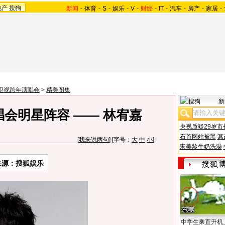
地产
搜狗
新闻
-
体育
-
S
-
娱乐
-
V
-
财经
-
IT
-
汽车
-
房产
-
家居
-
卫视跨年演唱会
>
精美图集
新
会明星阵容 —— 林宥嘉
央视质疑29岁市
石首网站被黑
篡
[
我来说两句
] [字号：
大
中
小
]
宋美龄牛奶洗澡
来源：搜狐娱乐
中学生乘直升机