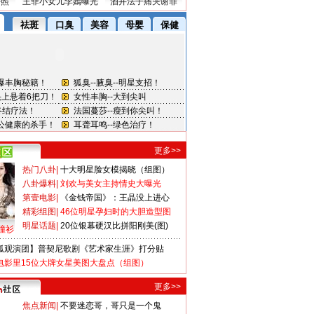
密照
王菲小女儿李嫣曝光
酒井法子痛哭谢罪
更多>>
热门八卦
|
十大明星脸女模揭晓（组图）
八卦爆料
|
刘欢与美女主持情史大曝光
第壹电影
|
《金钱帝国》：王晶没上进心
精彩组图
|
46位明星孕妇时的大胆造型图
明星话题
|
20位银幕硬汉比拼阳刚美(图)
撞衫
狐观演团】普契尼歌剧《艺术家生涯》打分贴
电影里15位大牌女星美图大盘点（组图）
更多>>
焦点新闻
|
不要迷恋哥，哥只是一个鬼