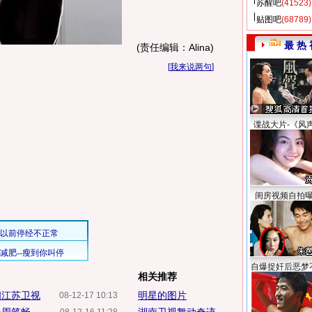
苏醒吧
(41523)
贴图吧
(68789)
最 热 
(责任编辑：Alina)
[
我来说两句
]
谍战大片-《风
闺房视频自拍
自爆捉奸后恶梦
相关推荐
相江苏卫视
明星的图片
08-12-17 10:13