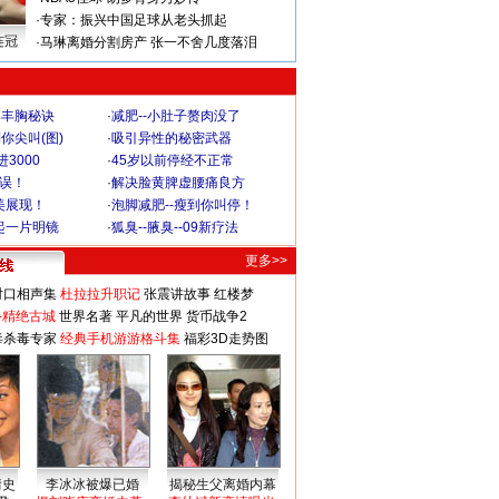
·
专家：振兴中国足球从老头抓起
连冠
·
马琳离婚分割房产 张一不舍几度落泪
爆丰胸秘诀
·
减肥--小肚子赘肉没了
你尖叫(图)
·
吸引异性的秘密武器
3000
·
45岁以前停经不正常
不误！
·
解决脸黄脾虚腰痛良方
美展现！
·
泡脚减肥--瘦到你叫停！
起一片明镜
·
狐臭--腋臭--09新疗法
更多>>
对口相声集
杜拉拉升职记
张震讲故事
红楼梦
-精绝古城
世界名著
平凡的世界
货币战争2
毒杀毒专家
经典手机游游格斗集
福彩3D走势图
情史
李冰冰被爆已婚
揭秘生父离婚内幕