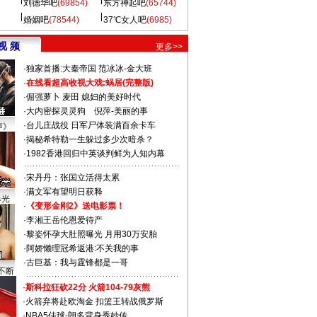
刘德华吧
(69854)
东方神起吧
(65744)
婚姻吧
(78544)
37℃女人吧
(6985)
视 频
更多>>
·
独家首播:大秦帝国
范冰冰-金大班
·
在线看超高收视大戏:
蜗居(完整版)
·
倔强萝卜
麦田
媳妇的美好时代
·
大内密探灵灵狗
倪萍-美丽的事
·
台儿庄战役 日军尸体装满百余卡车
声》
·
揭秘希特勒一生躲过多少次暗杀？
·
1982香港回归中英谈判鲜为人知内幕
·
宋丹丹：张国立活得太累
·
满文军有望明日获释
曝光
·
《变形金刚2》送电影票！
·
李湘王岳伦恩爱待产
·
黎姿怀孕大肚照曝光 月用30万安胎
·
阿娇懒理冠希返港:不关我的事
·
古巨基：我与霆锋都是一哥
不断
·
斯科拉狂砍22分 火箭104-79灰熊
·
火箭弃将赴欧淘金 扣篮王转战俄罗斯
·
NBA5佳球-朗多背身秀妙传