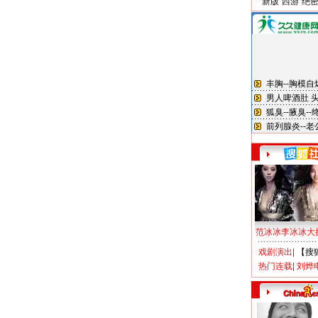
新版“西游”绝
范冰冰李冰冰大
戏剧演出
|
【搜
热门连载
|
刘烨