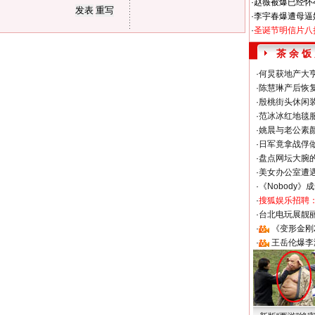
·
赵薇被爆已经怀
·
李宇春爆遭母逼
·
圣诞节明信片八
茶 余 饭
·
何炅获地产大亨
·
陈慧琳产后恢复
·
殷桃街头休闲装
·
范冰冰红地毯
·
姚晨与老公素
·
日军竟拿战俘
·
盘点网坛大腕
·
美女办公室遭
·
《Nobody》
·
搜狐娱乐招聘
·
台北电玩展靓丽S
·
《变形金刚
·
王岳伦爆李